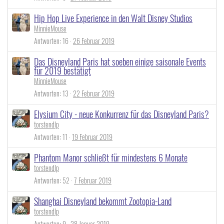
Hip Hop Live Experience in den Walt Disney Studios
MinnieMouse
Antworten
16
26 Februar 2019
Das Disneyland Paris hat soeben einige saisonale Events
für 2019 bestätigt
MinnieMouse
Antworten
13
22 Februar 2019
Elysium City - neue Konkurrenz für das Disneyland Paris?
torstendlp
Antworten
11
19 Februar 2019
Phantom Manor schließt für mindestens 6 Monate
torstendlp
Antworten
52
7 Februar 2019
Shanghai Disneyland bekommt Zootopia-Land
torstendlp
Antworten
9
28 Januar 2019