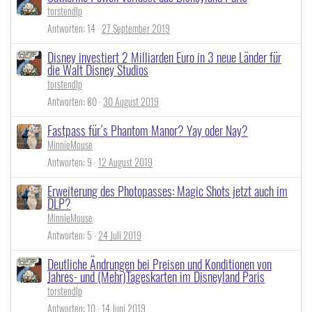
torstendlp
Antworten
14
27 September 2019
Disney investiert 2 Milliarden Euro in 3 neue Länder für
die Walt Disney Studios
torstendlp
Antworten
80
30 August 2019
Fastpass für´s Phantom Manor? Yay oder Nay?
MinnieMouse
Antworten
9
12 August 2019
Erweiterung des Photopasses: Magic Shots jetzt auch im
DLP?
MinnieMouse
Antworten
5
24 Juli 2019
Deutliche Ändrungen bei Preisen und Konditionen von
Jahres- und (Mehr)Tageskarten im Disneyland Paris
torstendlp
Antworten
10
14 Juni 2019