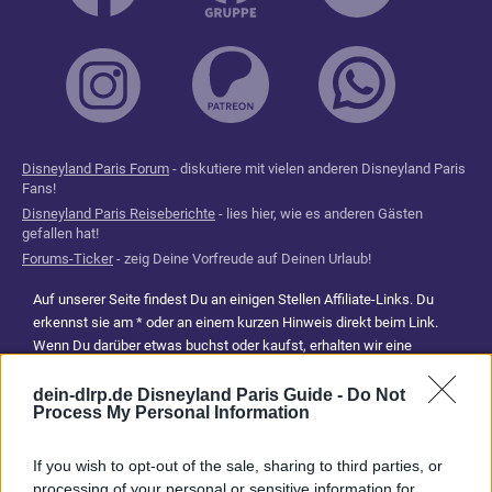
Disneyland Paris Forum
- diskutiere mit vielen anderen Disneyland Paris
Fans!
Disneyland Paris Reiseberichte
- lies hier, wie es anderen Gästen
gefallen hat!
Forums-Ticker
- zeig Deine Vorfreude auf Deinen Urlaub!
Auf unserer Seite findest Du an einigen Stellen Affiliate-Links. Du
erkennst sie am * oder an einem kurzen Hinweis direkt beim Link.
Wenn Du darüber etwas buchst oder kaufst, erhalten wir eine
Provision. Für Dich entstehen dadurch keine Mehrkosten. Damit hilfst
Du uns, unsere Reiseführer, Tipps und Planungsinhalte weiterhin
dein-dlrp.de Disneyland Paris Guide -
Do Not
Process My Personal Information
kostenlos anzubieten. Vielen Dank für Deine Unterstützung.
Abonniere jetzt unsere magischen News aus den
Disney
If you wish to opt-out of the sale, sharing to third parties, or
Parks
processing of your personal or sensitive information for