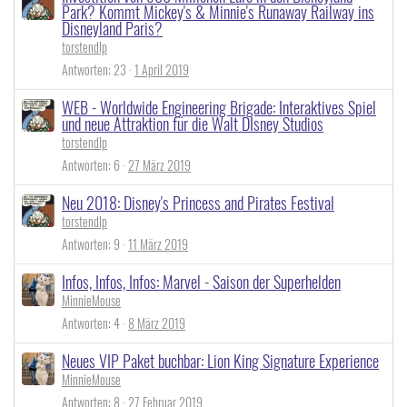
Park? Kommt Mickey's & Minnie's Runaway Railway ins
Disneyland Paris?
torstendlp
Antworten
23
1 April 2019
WEB - Worldwide Engineering Brigade: Interaktives Spiel
und neue Attraktion für die Walt DIsney Studios
torstendlp
Antworten
6
27 März 2019
Neu 2018: Disney's Princess and Pirates Festival
torstendlp
Antworten
9
11 März 2019
Infos, Infos, Infos: Marvel - Saison der Superhelden
MinnieMouse
Antworten
4
8 März 2019
Neues VIP Paket buchbar: Lion King Signature Experience
MinnieMouse
Antworten
8
27 Februar 2019