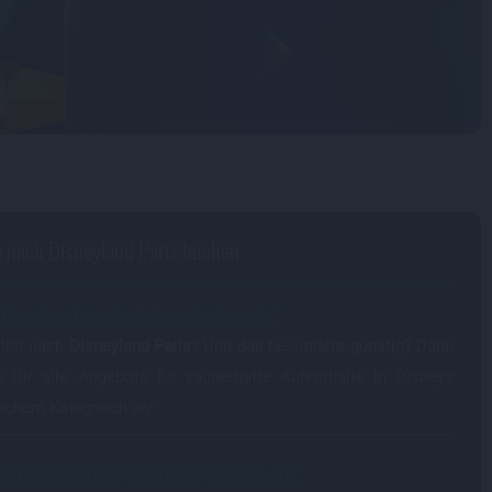
e nach Disneyland Paris buchen
e Disneyland Paris Angebote in der Übersicht
llst nach
Disneyland Paris
? Und das besonders günstig? Dann
 Dir alle Angebote für zauberhafte Aufenthalte in Disneys
schem Königreich an!
che
hier
Deinen magischen Disneyland Paris Trip