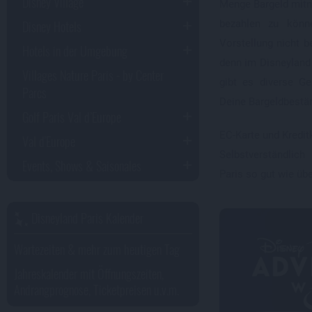
Disney Village
Menge Bargeld mitn
Disney Hotels
bezahlen zu könn
Vorstellung nicht b
Hotels in der Umgebung
denn im Disneylan
Villages Nature Paris - by Center
gibt es diverse G
Parcs
Deine Bargeldbestän
Golf Paris Val d’Europe
EC-Karte und Kredit
Val d'Europe
Selbstverständlic
Events, Shows & Saisonales
Paris so gut wie übe
Disneyland Paris Kalender
Wartezeiten & mehr zum heutigen Tag
Jahreskalender mit Öffnungszeiten,
Andrangprognose, Ticketpreisen u.v.m.