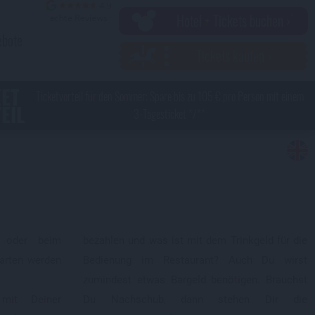
Hotel + Tickets buchen ›
ebote
Tickets kaufen ›
KET
Ticketvorteil für den Sommer: Spare bis zu 105 € pro Person mit einem
EIL
3-Tagesticket */**
 oder beim
bezahlen und was ist mit dem Trinkgeld für die
karten werden
Bedienung im Restaurant? Auch Du wirst
zumindest etwas Bargeld benötigen. Brauchst
 mit Deiner
en Dir die