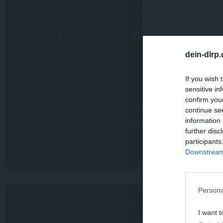
Übernachten
Disneyland mit Behinderung
Disneyland mit Kindern
Disneyland für Erwachsene
dein-dlrp
Disneyland Paris für Schwangere
If you wish 
Geld sparen
sensitive in
confirm you
Die beste Reisezeit
continue se
Anreise
information 
further disc
Geschlossene Attraktionen
participants
Downstream 
Disneyland Paris Urlaub buchen
Persona
Vor Ort im Disneyland
I want t
Die Disney-Figuren treffen