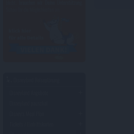
bleibt,
brauchen wir Deine Unterstützung
.
Schau Dir die Möglichkeiten an:
Disneyland Reiseplanung
Disneyland Angebote
Disneyland pauschal
Disney's Meal Plan
Tickets / Eintrittskarten