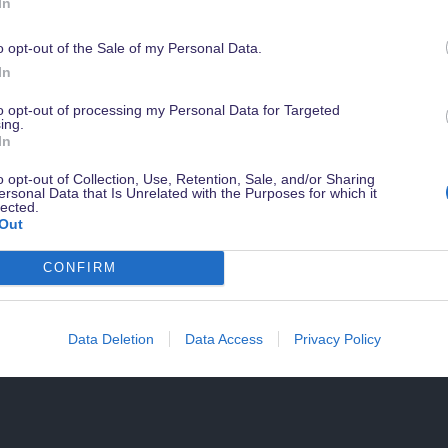
In
o opt-out of the Sale of my Personal Data.
Werde jetzt
Magical Insider
damit Du in Zukunft kein Angebot verpasst
In
sichere Dir ein gratis Guidebook mit Tipps zu Disneyland Paris & weiter
Vorteile - natürlich kostenlos & jederzeit kündbar.
to opt-out of processing my Personal Data for Targeted
ing.
In
o opt-out of Collection, Use, Retention, Sale, and/or Sharing
ersonal Data that Is Unrelated with the Purposes for which it
lected.
Out
CONFIRM
Data Deletion
Data Access
Privacy Policy