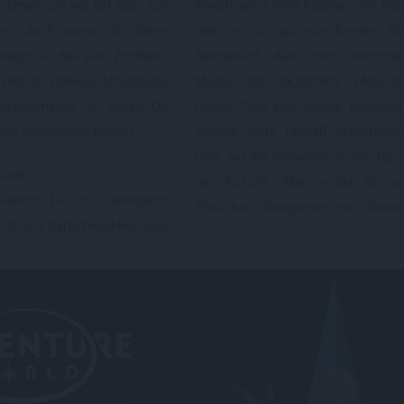
ehmen, um vor Ort alles bar
Kreditkarte? Kein Problem! Im Dis
verschiedenen Geldautomaten i
en, doch wenn Dir diese
gibt es so gut wie keinen Sh
ehagt, ist das kein Problem,
Restaurant, dass nicht zumind
d und der näheren Umgebung
Mastercard akzeptiert (Americ
eldautomaten, an denen Du
Diners Club und andere Kreditka
de auffrischen kannst.
werden nicht überall genommen
bitte auf die Hinweise an der Tür 
karte
der Kasse). Aber willst Du wi
h kannst Du im Disneyland
Päckchen Kaugummi mit Deiner 
rall mit Karte bezahlen, egal