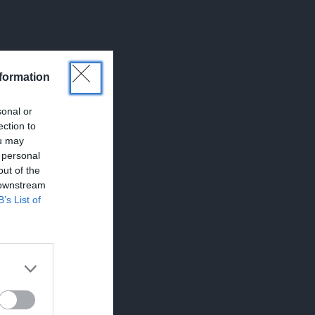
formation
sonal or
ection to
ou may
 personal
out of the
 downstream
B’s List of
?