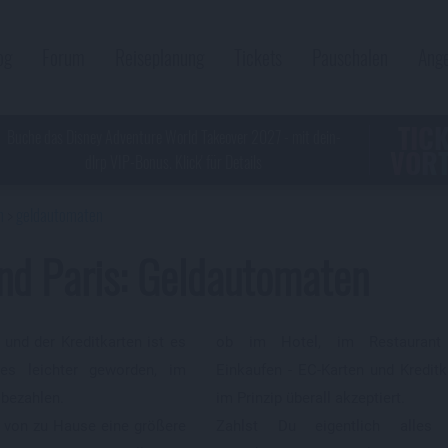
og
Forum
Reiseplanung
Tickets
Pauschalen
Ang
TIC
Buche das Disney Adventure World Takeover 2027 - mit dein-
VORT
dlrp VIP-Bonus. Klick' für Details
n
geldautomaten
nd Paris: Geldautomaten
 und der Kreditkarten ist es
ob im Hotel, im Restaurant
ges leichter geworden, im
Einkaufen - EC-Karten und Kredit
 bezahlen.
im Prinzip überall akzeptiert.
u von zu Hause eine größere
Zahlst Du eigentlich alles
Du Nachschub, dann steh