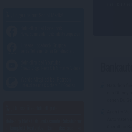
Folge uns auf Social Media!
dein-dlrp bei Facebook
News, spannende Posts, nichts verpassen
Unsere Facebook Gruppe
werde Teil einer tollen Gemeinschaft
dein-dlrp bei Youtube
Bankaut
Shows, Vlogs, News & informative Videos
Werde Mitglied bei Patreon
unterstütze uns & sichere Dir Goodies
Natürlich fi
des Disneyla
denen Du Ge
Unterstütze dein-dlrp.de!
Auch im Val 
Automaten un
dein-dlrp bietet Dir
umfassende Reiseführer
- komplett kostenlos
. Damit das auch so
überall an 