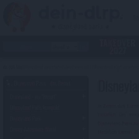
Bl
TAKEOVER
2027
disneyland paris reiseführer
vor ort in disneyland
gut zu wisse
Disneyla
Disneyland Paris - das Resort
Disneyland - ein "Resort"
Disneyland Paris kompakt
In Zeiten des Euros
natürlich um eini
Disneyland Park
Disneyland Paris zu
Disney Adventure World
Natürlich kannst d