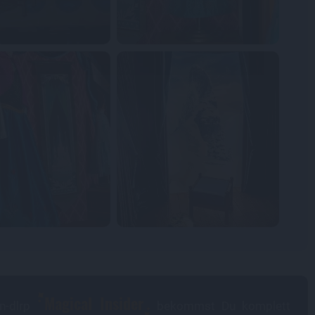
Magical Insider
in-dlrp
bekommst Du komplett