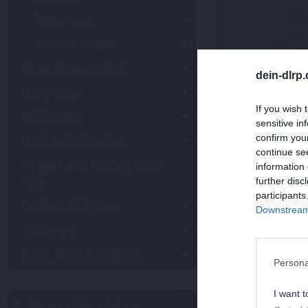
Discoveryland
Shows und Paraden
Disney Adventure World
dein-dlrp
Disney Village
If you wish 
Disney Hotels
sensitive in
Hotels in der Umgebung
confirm you
Arendell
continue se
Villages Nature Paris - by Center
information 
Parcs
further disc
participants
Golf Paris Val d’Europe
Kleine Gäste hat
Downstream 
Val d'Europe
Das Atelier bef
Aufschrift "Roya
Events, Shows & Saisonales
Persona
Hier konnten s
I want t
entsprechende P
Disneyland Paris Kalender