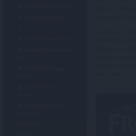
Anna und Elsa erf
Es war einmal: Chaparral Theater
großer Beliebt
Es war einmal: Fuente del Oro
liebenswerter Freun
Es war einmal: Frozen Summer Fun
Im Disneyland Par
Es war einmal: Frozen Sing-along
Sommersaison die
Eiskönigin einz
Es war einmal: Goofy's Skeletoon
Party
sorgten zusammen 
Sommer im Disneyla
Es war einmal: River Rogue
Seit einiger Zeit 
Keelboats
Es war einmal: Tarzan - La
Rencontre
Es war einmal: The Forest of
Enchantment
Adventureland
Fantasyland