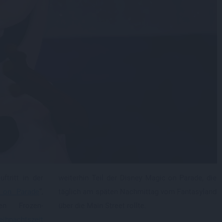
ftritt in der
weiterhin Teil der Disney Magic on Parade, die
 on Parade
“,
täglich am späten Nachmittag vom Fantasyland
en Frozen-
über die Main Street rollte.
ihnachtszeit