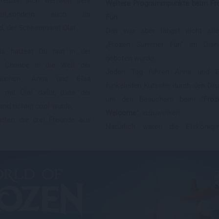
reuten sich weltweit sehr
Weitere Programmpunkte beim F
heit,sondern auch ihr
Fun
d, der Schneemann Olaf.
Das war aber längst nicht all
„Frozen Summer Fun“ im Disne
is hattest Du nun in der
geboten wurde.
 Chance in die Welt der
Jeden Tag fuhren Anna und El
utauchen. Anna und Elsa
funkelnden Kutsche durch den Dis
mit Olaf dafür, dass der
um den Besuchern beim
"Fro
nd richtig cool wurde.
Welcome
", zuzuwinken.
hatten die drei Freunde aus
Natürlich waren die Eiskönigi