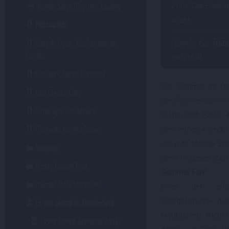
Thunder Mesa Riverboat Landing
Film "Die Eisköni
dreht
Restaurants
Hinweis: der
Froz
Casa de Coco - Restaurante de
Familia
mehr statt.
Cowboy Cookout Barbecue
Der Sommer im Dis
Last Chance Cafe
der Sommersaison r
Silver Spur Steakhouse
Disneyland Paris.
The Lucky Nugget Saloon
dem fernen Arendell
um jede Menge Spaß
Shopping
denn in dieser Zei
Pueblo Trading Post
Summer Fun
“.
Thunder Mesa Mercantile
Einer der erfo
Kinogeschichte dur
Es war einmal im Frontierland
nicht fehlen. Nicht 
Es war einmal: Arendelle Village