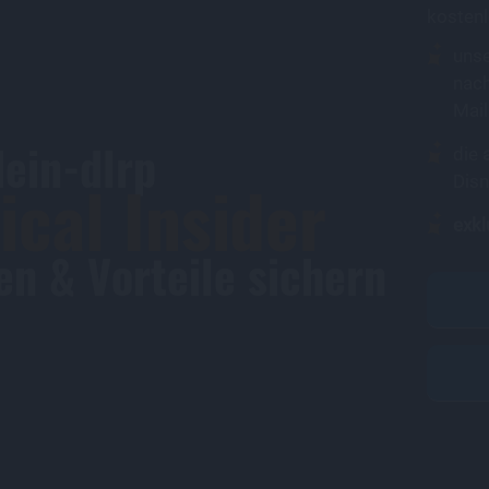
kostenl
uns
nach
Mail
dein-dlrp
die
cal Insider
Disn
exkl
n & Vorteile sichern