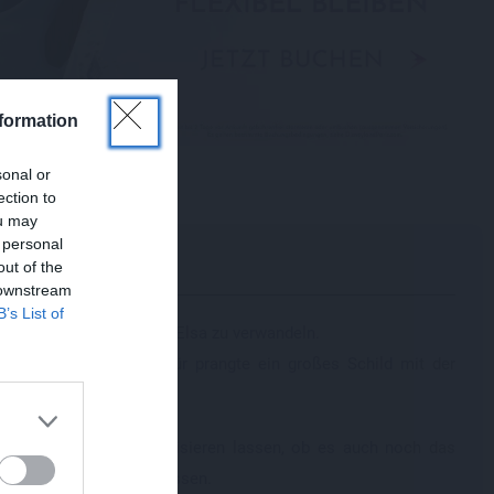
formation
sonal or
ection to
ou may
 personal
out of the
 downstream
B’s List of
n Arendelle in Anna oder Elsa zu verwandeln.
 übersehen. Über der Tür prangte ein großes Schild mit der
?
 Elsa schminken und frisieren lassen, ob es auch noch das
lich jedem selbst überlassen.