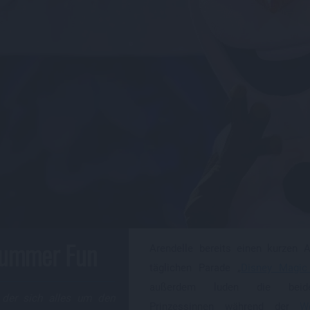
Summer Fun
Arendelle bereits einen kurzen Au
täglichen Parade „
Disney Magic
außerdem luden die beid
 der sich alles um den
Prinzessinnen während der
We