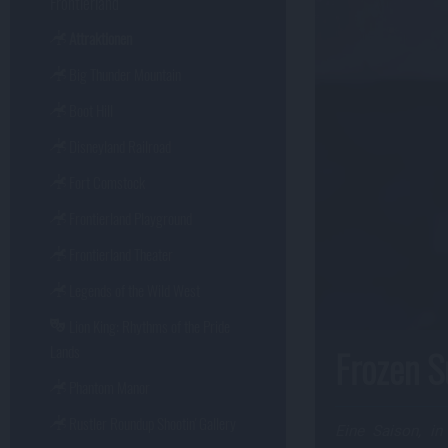
Frontierland
Attraktionen
Big Thunder Mountain
Boot Hill
Disneyland Railroad
Fort Comstock
Frontierland Playground
Frontierland Theater
Legends of the Wild West
Lion King: Rhythms of the Pride
Lands
Frozen 
Phantom Manor
Rustler Roundup Shootin' Gallery
Eine Saison, in