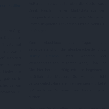
Außerdem verwandelte sich die Cottonwood
nnen Pavillon
Creek Ranch in einen Marktplatz aus dem
Königreich Arendelle, wo es jede Menge von
Frozen inspirierte Leckereien und Souvenirs zu
hliches Sing-
kaufen gab.
n. Die beiden
Zum Abschluss des Tages fand
l Theater auf
selbstverständlich die atemberaubende Show
ilm „Frozen /
Disney Dreams
statt. Während der
n“ inspiriert
Weihnachtssaison mischten Anna, Elsa und
sam mit dem
Olaf hier bereits kräftig mit und begeisterten
n Lieder aus
natürlich die Massen. So war es nicht
g gab es in
verwunderlich, dass sie ihren riesigen Hit "Let it
rache. Es war
go" auch im Sommer zum Besten geben
uptsaison 12
durften.
Und wenn Dir das alles noch nicht genug war: