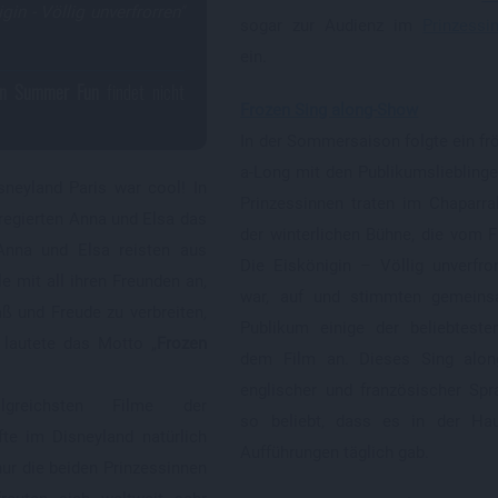
gin - Völlig unverfrorren"
sogar zur Audienz im
Prinzessi
ein.
en Summer Fun
findet nicht
Frozen Sing along-Show
In der Sommersaison folgte ein frö
a-Long mit den Publikumslieblinge
neyland Paris war cool! In
Prinzessinnen traten im Chaparra
egierten Anna und Elsa das
der winterlichen Bühne, die vom F
 Anna und Elsa reisten aus
Die Eiskönigin – Völlig unverfrore
e mit all ihren Freunden an,
war, auf und stimmten gemein
 und Freude zu verbreiten,
Publikum einige der beliebteste
t lautete das Motto „
Frozen
dem Film an. Dieses Sing alon
englischer und französischer Sp
lgreichsten Filme der
so beliebt, dass es in der Ha
fte im Disneyland natürlich
Aufführungen täglich gab.
nur die beiden Prinzessinnen