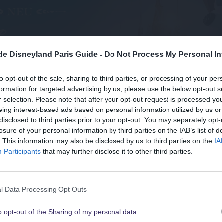
.de Disneyland Paris Guide -
Do Not Process My Personal In
to opt-out of the sale, sharing to third parties, or processing of your per
formation for targeted advertising by us, please use the below opt-out s
r selection. Please note that after your opt-out request is processed y
e-Prinzessin für einen Tag
eing interest-based ads based on personal information utilized by us or
disclosed to third parties prior to your opt-out. You may separately opt-
losure of your personal information by third parties on the IAB’s list of
Suchst Du
. This information may also be disclosed by us to third parties on the
IA
die besten Angebote
ten die Möglichkeit, sich im Atelier des königlichen Schneiders vo
Participants
that may further disclose it to other third parties.
and sich auf der linken Seite des Markplatzes und war nicht zu
l Couturier" (= königlicher Schneider).
für Disneyland Paris
l Data Processing Opt Outs
ich - wohl am ehesten kleine Mädchen - im Stile von Anna oder
o opt-out of the Sharing of my personal data.
Schau sie Dir hier alle an
rinzessinnenkleid dazu sein sollte? Diese Entscheidung blieb natür