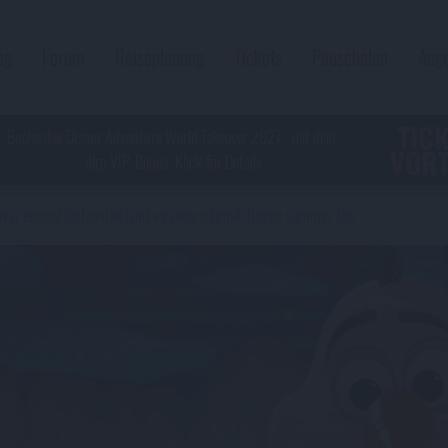
og
Forum
Reiseplanung
Tickets
Pauschalen
Ang
TIC
Buche das Disney Adventure World Takeover 2027 - mit dein-
VORT
dlrp VIP-Bonus. Klick' für Details
war einmal im frontierland
es war einmal: frozen summer fun