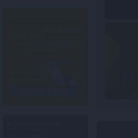
Unterstütze dein-dlrp.de!
dein-dlrp bietet Dir
umfassende Reiseführer
- komplett kostenlos
. Damit das auch so
bleibt,
brauchen wir Deine Unterstützung
.
Schau Dir die Möglichkeiten an:
Disneyland Reiseplanung
Disneyland Angebote