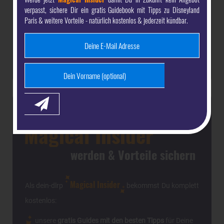
eines Bootshauses befindet sich
verpasst, sichere Dir ein gratis Guidebook mit Tipps zu Disneyland
in Disney's Hotel Newport Bay
Paris & weitere Vorteile - natürlich kostenlos & jederzeit kündbar.
Club und verwöhnt dich mit
erlesenen Speisen. Hier finden aber nicht nur
Fischliebhaber etwas leckeres.
Jetzt dein-dlrp
Magical Insider
werden & Vorteile sichern
Magical Insider
Als dein-dlrp
bekommst Du komplett
kostenlos:
unsere
gratis Guides mit den besten Tipps
für Deine