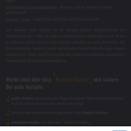
Fans!
Disneyland Paris Reiseberichte
- lies hier, wie es anderen Gästen
gefallen hat!
Forums-Ticker
- zeig Deine Vorfreude auf Deinen Urlaub!
Auf unserer Seite findest Du an einigen Stellen Affiliate-Links. Du
erkennst sie am * oder an einem kurzen Hinweis direkt beim Link. Wenn
Du darüber etwas buchst oder kaufst, erhalten wir eine Provision. Für
Dich entstehen dadurch keine Mehrkosten. Damit hilfst Du uns, unsere
Reiseführer, Tipps und Planungsinhalte weiterhin kostenlos anzubieten.
Vielen Dank für Deine Unterstützung.
Werde jetzt dein-dlrp
Magical Insider
und sichere
Dir viele Vorteile:
gratis Guides
mit den besten Tipps für Deine Reise nach Disneyland
Paris & Walt Disney World - direkt per E-Mail
Infos zu den attraktivsten Angeboten & den
besten Preisen
Magical Insider
exklusive Inhalte
- für Dich als