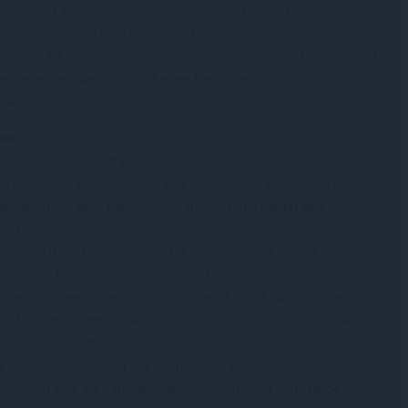
 Auch mit Kindern kann der Preis äußerst attraktiv sein, denn
Sparpreis Europa der Deutschen Bahn ermöglicht es, dass
er unter 14 Jahren auf den Streckenabschnitten in Deutschland
nfrei reisen, wenn sie mit einer Begleitperson ab 15 Jahren
rwegs sind.
en
deale Zeitpunkt, um Dein Zugticket zu buchen, ist einige Zeit
oraus. In der Regel werden Tickets zu guten Preisen ab ca.
 Monaten vor dem Reisetermin angeboten. Hier ist das
ebot
Sparpreis Europa der Deutschen Bahn
zu nennen, aber
 die SNCF und für den Eurostar gibt es immer wieder
günstige Fahrkarten, die Du in der Regel online oder in der
iligen App besonders günstig buchen kannst. Am Schalter im
hof kommt normalerweise eine Servicegebühr hinzu, sodass
eisepreis steigt.
r Regel wählst Du bei der Buchung die Hin- und Rückfahrt in
 Schritt aus. Es kann aber durchaus sinnvoll sein, beide