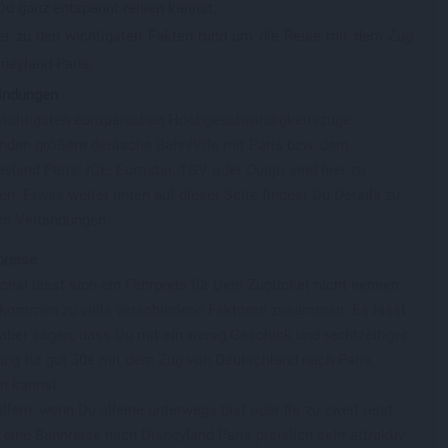
u ganz entspannt reisen kannst.
er zu den wichtigsten Fakten rund um die Reise mit dem Zug
neyland Paris:
indungen
wichtigsten europäischen Hochgeschwindigkeitszüge
inden größere deutsche Bahnhöfe mit Paris bzw. dem
yland Paris: ICE, Eurostar, TGV oder Ouigo sind hier zu
n. Etwas weiter unten auf dieser Seite findest Du Details zu
en Verbindungen.
preise
hal lässt sich ein Fahrpreis für Dein Zugticket nicht nennen.
 kommen zu viele verschiedene Faktoren zusammen. Es lässt
 aber sagen, dass Du mit ein wenig Geschick und rechtzeitiger
ung für gut 30€ mit dem Zug von Deutschland nach Paris
en kannst.
llem, wenn Du alleine unterwegs bist oder Ihr zu zweit reist,
eine Bahnreise nach Disneyland Paris preislich sehr attraktiv