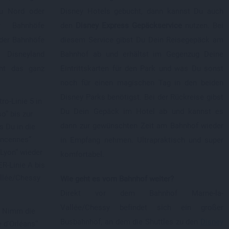
u Nord oder
Disney Hotels gebucht, dann kannst Du auch
r Bahnhöfe
den
Disney Express Gepäckservice
nutzen. Bei
der Bahnhöfe
diesem Service gibst Du Dein Reisegepäck am
Disneyland
Bahnhof ab und erhältst im Gegenzug Deine
eht das ganz
Eintrittskarten für den Park und was Du sonst
noch für einen magischen Tag in den beiden
Disney Parks benötigst. Bei der Rückreise gibst
o-Linie 5 in
Du Dein Gepäck im Hotel ab und kannst es
o“ bis zur
dann zur gewünschten Zeit am Bahnhof wieder
s Du in die
incennes“
in Empfang nehmen. Ultrapraktisch und super
Lyon“ wieder
komfortabel.
ER-Linie A bis
allée/Chessy
Wie geht es vom Bahnhof weiter?
Direkt vor dem Bahnhof Marne-la-
Vallée/Chessy befindet sich ein großer
:
Nimm die
Busbahnhof, an dem die Shuttles zu den
Disney
e d'Orléans“