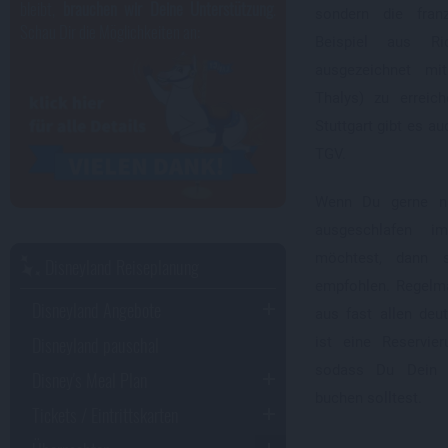
bleibt,
brauchen wir Deine Unterstützung
.
sondern die fran
Schau Dir die Möglichkeiten an:
Beispiel aus R
ausgezeichnet mi
Thalys) zu erreic
Stuttgart gibt es a
TGV.
Wenn Du gerne na
ausgeschlafen i
möchtest, dann 
Disneyland Reiseplanung
empfohlen. Regelm
Disneyland Angebote
aus fast allen deu
Disneyland pauschal
ist eine Reservie
sodass Du Dein 
Disney's Meal Plan
buchen solltest.
Tickets / Eintrittskarten