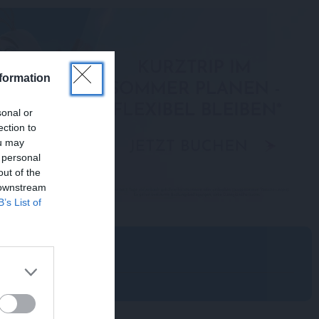
formation
sonal or
ection to
ou may
 personal
out of the
 downstream
B’s List of
?