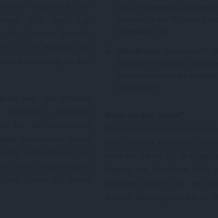
zösische Hauptstadt zum
bis zur Haltestelle „Chatelet-L
steig dort in die RER-Linie A R
ichtung Köln aus auch
Disneyland“ um.
t dem Eurostar (vormals
hen ist, von Frankfurt und
Gare de Lyon:
Hier kannst Du di
uch eine Verbindung mit dem
RER-Linie A Richtung „Parcs Di
einsteigen und bis zur Endhalte
weiterfahren.
chts reist bzw. morgens
m Disneyland ankommen
Wohin mit dem Gepäck?
sei Dir der DB-Nachtzug
Wenn Du mit dem Zug ins Disneyla
äßige Verbindungen gibt es
direkt in einen der beiden Them
tschen Bundesländern. Hier
möchtest, kannst Du die Gepäck
rung meist vorgeschrieben,
Eingang des Disneyland Parks n
Ticket etwas im Voraus
ähnlichen Service gibt es auc
Bahnhof, allerdings sind hier die 