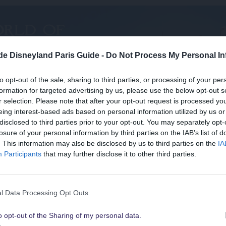
.de Disneyland Paris Guide -
Do Not Process My Personal In
to opt-out of the sale, sharing to third parties, or processing of your per
formation for targeted advertising by us, please use the below opt-out s
r selection. Please note that after your opt-out request is processed y
eing interest-based ads based on personal information utilized by us or
disclosed to third parties prior to your opt-out. You may separately opt-
losure of your personal information by third parties on the IAB’s list of
Suchst Du
. This information may also be disclosed by us to third parties on the
IA
die besten Angebote
Participants
that may further disclose it to other third parties.
r Pariser Innenstadt nach Disneyland Paris
für Disneyland Paris
l Data Processing Opt Outs
o opt-out of the Sharing of my personal data.
Schau sie Dir hier alle an