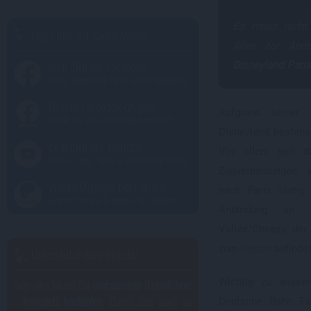
Es muss nicht
Folge uns auf Social Media!
Alles zur An
dein-dlrp bei Facebook
Disneyland Paris
News, spannende Posts, nichts verpassen
Unsere Facebook Gruppe
Aufgrund seiner
werde Teil einer tollen Gemeinschaft
Disneyland bestens
dein-dlrp bei Youtube
Vor allem seit d
Shows, Vlogs, News & informative Videos
Zugverbindungen 
Werde Mitglied bei Patreon
nach Paris stetig
unterstütze uns & sichere Dir Goodies
Anbindung an d
Vallée/Chessy, der
zum
Resort
befindet
Unterstütze dein-dlrp.de!
Wichtig zu wissen
dein-dlrp bietet Dir
umfassende Reiseführer
- komplett kostenlos
. Damit das auch so
Deutsche Bahn Fah