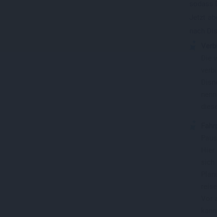
sodass D
Jetzt ab
nach Dis
Verb
Die 
verb
Disne
nenne
dies
Fahr
Pausc
Hier
sich
Plan
reis
Vor a
kann 