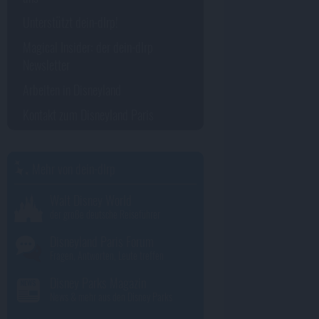
Unterstützt dein-dlrp!
Magical Insider: der dein-dlrp
Newsletter
Arbeiten in Disneyland
Kontakt zum Disneyland Paris
Mehr von dein-dlrp
Walt Disney World
der große deutsche Reiseführer
Disneyland Paris Forum
Fragen, Antworten, Leute treffen
Disney Parks Magazin
News & mehr aus den Disney Parks