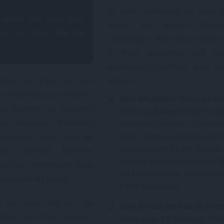
es daher notwendig, am Gare d
 immer das Auto sein:
einem der anderen Parise
reise mit dem
Zug ins
umzusteigen. Wenn Du an einem 
in Paris ankommst und ins 
weiterreisen möchtest, dann g
 Nähe zu Paris ist das
einfach:
 mit dem Zug zu erreichen.
Gare d'Austerlitz:
Nimm die Metr
as Angebot an schnellen
Richtung „Bobigny Pablo Picass
von deutschen Bahnhöfen
Haltestelle „Bastion“. Dort mus
Linie 1 Richtung „Château de V
 ausgebaut wird. Auch die
umsteigen, die Du am „Gare de 
en Bahnhof Marne-la-
verlässt. Dort nimmst Du die R
 sich in unmittelbarer Nähe
zur Endhaltestelle „Marne-la-V
, wird ständig besser.
Parcs Disneyland“.
 ist, dass nicht nur die
Gare de l'Est und Gare du Nord
rten nach Paris anbietet,
Metro-Linie 4 in Richtung „Port