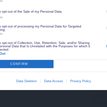
In
o opt-out of the Sale of my Personal Data.
Werde jetzt
Magical Insider
damit Du in Zukunft kein Angebot verpasst
Du möch
 Bahnreisen ins Disneyland
In
sichere Dir ein gratis Guidebook mit Tipps zu Disneyland Paris & weiter
steigend
Vorteile - natürlich kostenlos & jederzeit kündbar.
to opt-out of processing my Personal Data for Targeted
diejenig
ing.
In
inzwisc
grundleg
o opt-out of Collection, Use, Retention, Sale, and/or Sharing
ersonal Data that Is Unrelated with the Purposes for which it
weiterhe
lected.
Out
Ein paar
gerade
CONFIRM
ergatte
Verglei
Data Deletion
Data Access
Privacy Policy
Reisedau
dem Auto
die Zeit
den Züg