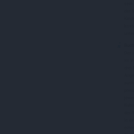
sein.
der 
Kind
koste
unte
Buch
Der i
im V
drei
Ang
auch
preis
jewe
Bahn
der R
In de
einem