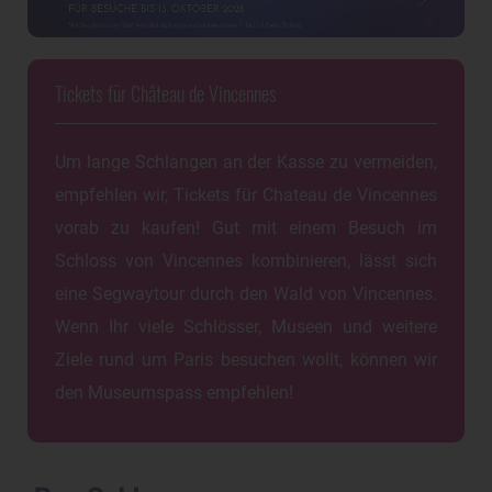
Tickets für Château de Vincennes
Um lange Schlangen an der Kasse zu vermeiden,
empfehlen wir, Tickets für Chateau de Vincennes
vorab zu kaufen! Gut mit einem Besuch im
Schloss von Vincennes kombinieren, lässt sich
eine Segwaytour durch den Wald von Vincennes.
Wenn Ihr viele Schlösser, Museen und weitere
Ziele rund um Paris besuchen wollt, können wir
den Museumspass empfehlen!