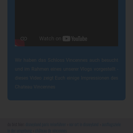
Wir haben das Schloss Vincennes auch besucht
und im Rahmen eines unserer Vlogs vorgestellt -
dieses Video zeigt Euch einige Impressionen des
Chateau Vincennes
disneyland paris reiseführer
vor ort in disneyland
ausflugsziele
in der umgebung
château de vincennes