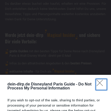
Du darüber etwas buchst oder kaufst, erhalten wir eine Provision. Für
Dich entstehen dadurch keine Mehrkosten. Damit hilfst Du uns, unsere
Reiseführer, Tipps und Planungsinhalte weiterhin kostenlos anzubieten.
Vielen Dank für Deine Unterstützung.
Werde jetzt dein-dlrp
Magical Insider
und sichere
Dir viele Vorteile:
gratis Guides
mit den besten Tipps für Deine Reise nach Disneyland
Paris & Walt Disney World - direkt per E-Mail
Infos zu den attraktivsten Angeboten & den
besten Preisen
Magical Insider
exklusive Inhalte
- für Dich als
dein-dlrp.de Disneyland Paris Guide -
Do Not
Process My Personal Information
If you wish to opt-out of the sale, sharing to third parties, or
processing of your personal or sensitive information for
targeted advertising by us, please use the below opt-out