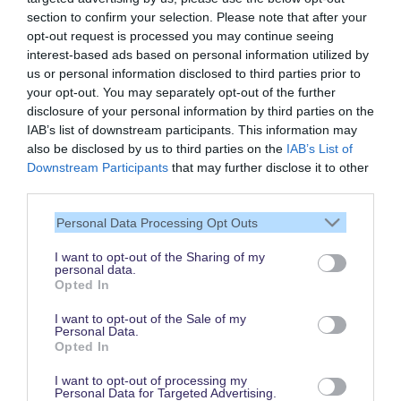
section to confirm your selection. Please note that after your
opt-out request is processed you may continue seeing
interest-based ads based on personal information utilized by
us or personal information disclosed to third parties prior to
your opt-out. You may separately opt-out of the further
disclosure of your personal information by third parties on the
IAB’s list of downstream participants. This information may
also be disclosed by us to third parties on the
IAB’s List of
Vielen Dank,
Downstream Participants
that may further disclose it to other
dass Du unsere Seite liest.
third parties.
Schau regelmäßig wieder
Personal Data Processing Opt Outs
rein!
I want to opt-out of the Sharing of my
personal data.
Opted In
© dein-dlrp | Einige Elemente ©Disney. dein-dlrp ist ein Reiseführer für
I want to opt-out of the Sale of my
Disneyland Paris & Walt Disney World und ist unabhängig von "The Walt
Personal Data.
Disney Company", "EuroDisney S.C.A." oder deren Tochter- sowie
Opted In
Partnerunternehmen.
* Affiliate-Link: Deine Buchung unterstützt uns. Preise und Bedingungen gelten
beim jeweiligen Anbieter. / ** für drei aufeinanderfolgende Besuchstage gültig
I want to opt-out of processing my
vom 1. Juni bis 15. Oktober 2026. Im Vergleich zum Kauf von drei datierten
Personal Data for Targeted Advertising.
und stornierbaren 1 Tag / 2 Parks Tickets.