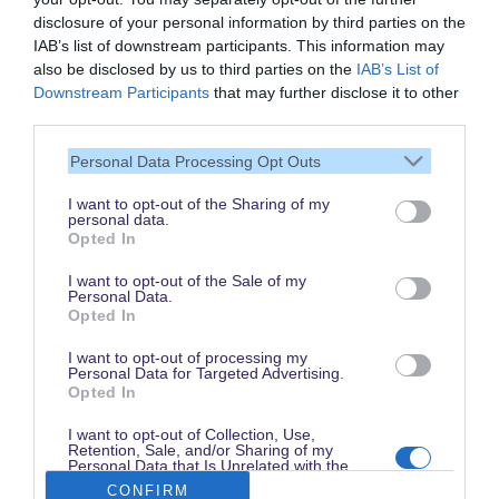
disclosure of your personal information by third parties on the
IAB’s list of downstream participants. This information may
also be disclosed by us to third parties on the
IAB’s List of
Vielen Dank,
Downstream Participants
that may further disclose it to other
dass Du unsere Seite liest.
third parties.
Schau regelmäßig wieder
Personal Data Processing Opt Outs
rein!
I want to opt-out of the Sharing of my
personal data.
Opted In
© dein-dlrp | Einige Elemente ©Disney. dein-dlrp ist ein Reiseführer für
I want to opt-out of the Sale of my
Disneyland Paris & Walt Disney World und ist unabhängig von "The Walt
Personal Data.
Disney Company", "EuroDisney S.C.A." oder deren Tochter- sowie
Opted In
Partnerunternehmen.
* Affiliate-Link: Deine Buchung unterstützt uns. Preise und Bedingungen gelten
beim jeweiligen Anbieter. / ** für drei aufeinanderfolgende Besuchstage gültig
I want to opt-out of processing my
vom 1. Juni bis 15. Oktober 2026. Im Vergleich zum Kauf von drei datierten
Personal Data for Targeted Advertising.
und stornierbaren 1 Tag / 2 Parks Tickets.
Opted In
Impressum
|
Datenschutzerklärung
I want to opt-out of Collection, Use,
Retention, Sale, and/or Sharing of my
Personal Data that Is Unrelated with the
Purposes for which it was collected.
CONFIRM