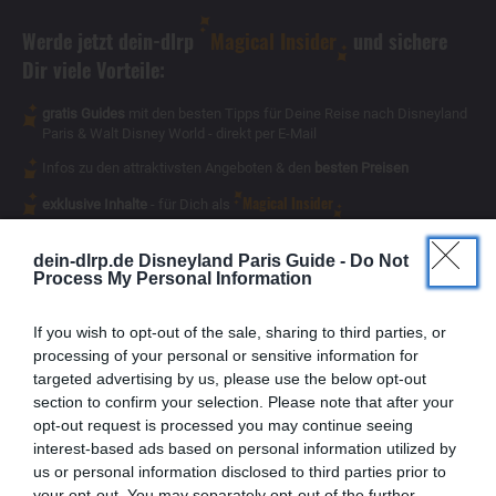
Werde jetzt dein-dlrp
Magical Insider
und sichere
Dir viele Vorteile:
gratis Guides
mit den besten Tipps für Deine Reise nach Disneyland
Paris & Walt Disney World - direkt per E-Mail
Infos zu den attraktivsten Angeboten & den
besten Preisen
Magical Insider
exklusive Inhalte
- für Dich als
dein-dlrp.de Disneyland Paris Guide -
Do Not
Process My Personal Information
If you wish to opt-out of the sale, sharing to third parties, or
processing of your personal or sensitive information for
targeted advertising by us, please use the below opt-out
section to confirm your selection. Please note that after your
opt-out request is processed you may continue seeing
interest-based ads based on personal information utilized by
us or personal information disclosed to third parties prior to
your opt-out. You may separately opt-out of the further