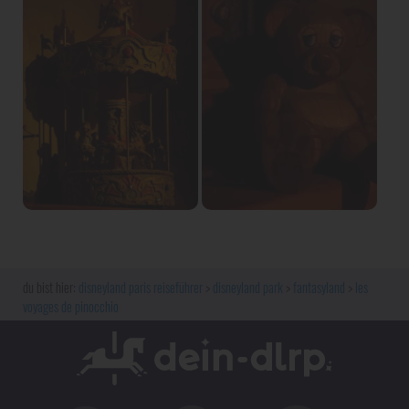
disneyland paris reiseführer
disneyland park
fantasyland
les
voyages de pinocchio