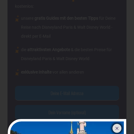
kostenlos:
unsere
gratis Guides mit den besten Tipps
für Deine
Reise nach Disneyland Paris & Walt Disney World -
direkt per E-Mail
die
attraktivsten Angebote
& die besten Preise für
Disneyland Paris & Walt Disney World
exklusive Inhalte
vor allen anderen