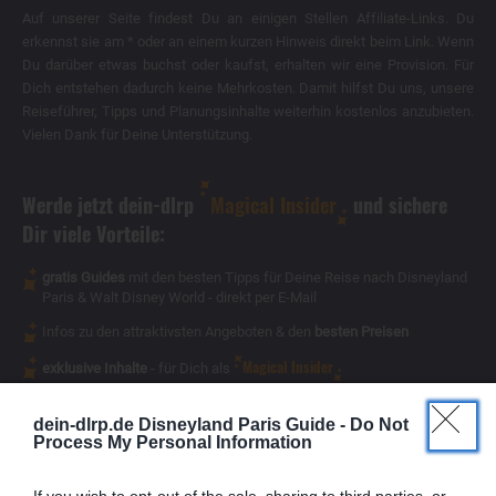
Auf unserer Seite findest Du an einigen Stellen Affiliate-Links. Du
erkennst sie am * oder an einem kurzen Hinweis direkt beim Link. Wenn
Du darüber etwas buchst oder kaufst, erhalten wir eine Provision. Für
Dich entstehen dadurch keine Mehrkosten. Damit hilfst Du uns, unsere
Reiseführer, Tipps und Planungsinhalte weiterhin kostenlos anzubieten.
Vielen Dank für Deine Unterstützung.
Werde jetzt dein-dlrp
Magical Insider
und sichere
Dir viele Vorteile:
gratis Guides
mit den besten Tipps für Deine Reise nach Disneyland
Paris & Walt Disney World - direkt per E-Mail
Infos zu den attraktivsten Angeboten & den
besten Preisen
Magical Insider
exklusive Inhalte
- für Dich als
dein-dlrp.de Disneyland Paris Guide -
Do Not
Process My Personal Information