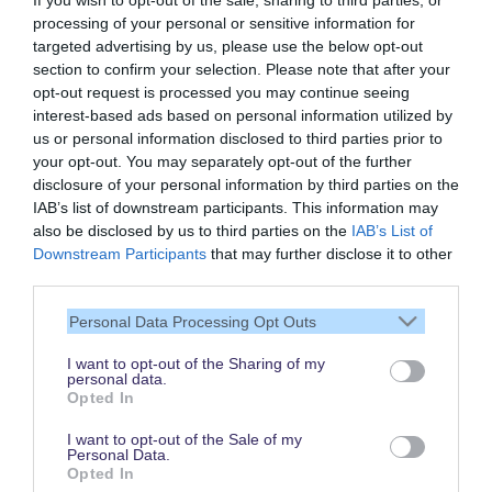
If you wish to opt-out of the sale, sharing to third parties, or
processing of your personal or sensitive information for
targeted advertising by us, please use the below opt-out
section to confirm your selection. Please note that after your
opt-out request is processed you may continue seeing
interest-based ads based on personal information utilized by
us or personal information disclosed to third parties prior to
your opt-out. You may separately opt-out of the further
disclosure of your personal information by third parties on the
IAB’s list of downstream participants. This information may
also be disclosed by us to third parties on the
IAB’s List of
Vielen Dank,
Downstream Participants
that may further disclose it to other
dass Du unsere Seite liest.
third parties.
Schau regelmäßig wieder
Personal Data Processing Opt Outs
rein!
I want to opt-out of the Sharing of my
personal data.
Opted In
© dein-dlrp | Einige Elemente ©Disney. dein-dlrp ist ein Reiseführer für
I want to opt-out of the Sale of my
Disneyland Paris & Walt Disney World und ist unabhängig von "The Walt
Personal Data.
Disney Company", "EuroDisney S.C.A." oder deren Tochter- sowie
Opted In
Partnerunternehmen.
* Affiliate-Link: Deine Buchung unterstützt uns. Preise und Bedingungen gelten