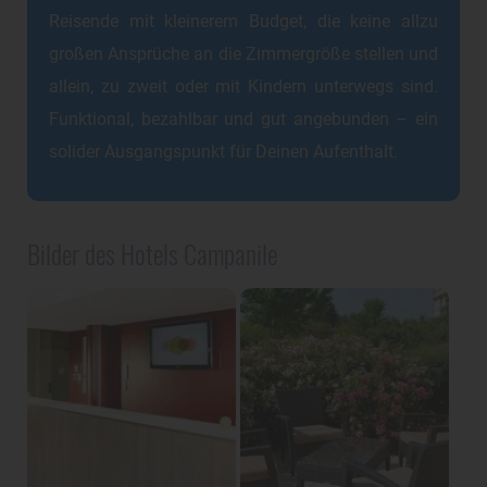
Reisende mit kleinerem Budget, die keine allzu
großen Ansprüche an die Zimmergröße stellen und
allein, zu zweit oder mit Kindern unterwegs sind.
Funktional, bezahlbar und gut angebunden – ein
solider Ausgangspunkt für Deinen Aufenthalt.
Bilder des Hotels Campanile