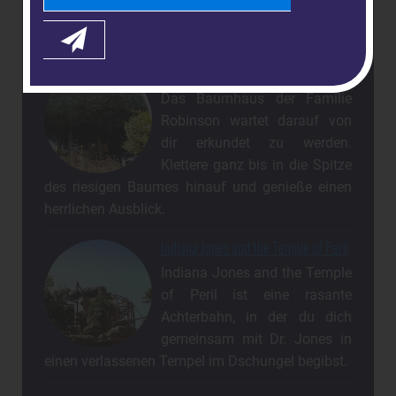
andere abenteuerlich Dinge warten auf der
Adventure Isle auf Dich.
La Cabane des Robinson
Das Baumhaus der Familie
Robinson wartet darauf von
dir erkundet zu werden.
Klettere ganz bis in die Spitze
des riesigen Baumes hinauf und genieße einen
herrlichen Ausblick.
Indiana Jones and the Temple of Peril
Indiana Jones and the Temple
of Peril ist eine rasante
Achterbahn, in der du dich
gemeinsam mit Dr. Jones in
einen verlassenen Tempel im Dschungel begibst.