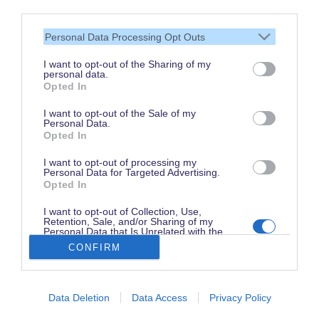
dass Du unsere Seite liest.
third parties.
Schau regelmäßig wieder
Personal Data Processing Opt Outs
rein!
I want to opt-out of the Sharing of my
personal data.
Opted In
© dein-dlrp | Einige Elemente ©Disney. dein-dlrp ist ein Reiseführer für
I want to opt-out of the Sale of my
Disneyland Paris & Walt Disney World und ist unabhängig von "The Walt
Personal Data.
Disney Company", "EuroDisney S.C.A." oder deren Tochter- sowie
Opted In
Partnerunternehmen.
* Affiliate-Link: Deine Buchung unterstützt uns. Preise und Bedingungen gelten
beim jeweiligen Anbieter. / ** für drei aufeinanderfolgende Besuchstage gültig
I want to opt-out of processing my
vom 1. Juni bis 15. Oktober 2026. Im Vergleich zum Kauf von drei datierten
Personal Data for Targeted Advertising.
und stornierbaren 1 Tag / 2 Parks Tickets.
Opted In
Impressum
|
Datenschutzerklärung
I want to opt-out of Collection, Use,
Retention, Sale, and/or Sharing of my
Personal Data that Is Unrelated with the
Purposes for which it was collected.
CONFIRM
Opted Out
Disneyland Paris Preise finden
Data Deletion
Data Access
Privacy Policy
Anreise