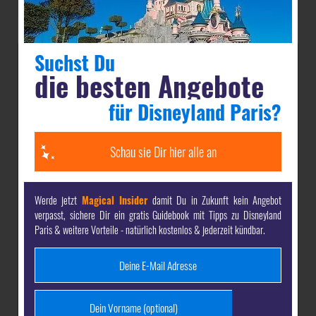
Suchst Du
Hier wartet das Abenteuer
die besten Angebote
Adventureland
für Disneyland Paris?
Willkommen in der Welt der
Abenteuer! Ein orientalischer
Schau sie Dir hier alle an
Bazar, Piraten in der Karibik,
Tempelruinen und ein
Dschungel erwarten dich im Adventureland. Also,
Werde jetzt
Magical Insider
damit Du in Zukunft kein Angebot
worauf wartest du noch?!
verpasst, sichere Dir ein gratis Guidebook mit Tipps zu Disneyland
Paris & weitere Vorteile - natürlich kostenlos & jederzeit kündbar.
Adventure Isle
Eine Insel mitten im
Dschungel. Hängebrücken,
Wasserfälle, ein
Höhlenlabyrinth und viele