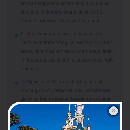
am Samstagabend extrem lang sind und es
durchaus vorkommen kann, dass Du 1-2
Stunden auf einen Tisch warten musst.
Tischreservierungen sind in diesem Lokal
leider nicht immer möglich. Möchtest Du hier
essen, dann frag am besten vormittags direkt
im Restaurant nach und reserviere direkt, falls
möglich.
Die Speisen im Rainforest Café sind recht
mächtig, daher solltest Du das Dessert nicht
gleich zu Beginn Deiner Bestellung aufgeben,
sondern besser abwarten ob Du nach
Vorspeise und Hauptgericht überhaupt noch
hungrig bist.