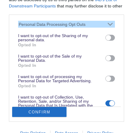
Vielen Dank,
Downstream Participants
that may further disclose it to other
dass Du unsere Seite liest.
third parties.
Schau regelmäßig wieder
Personal Data Processing Opt Outs
rein!
I want to opt-out of the Sharing of my
personal data.
Opted In
© dein-dlrp | Einige Elemente ©Disney. dein-dlrp ist ein Reiseführer für
I want to opt-out of the Sale of my
Disneyland Paris & Walt Disney World und ist unabhängig von "The Walt
Personal Data.
Disney Company", "EuroDisney S.C.A." oder deren Tochter- sowie
Opted In
Partnerunternehmen.
* Affiliate-Link: Deine Buchung unterstützt uns. Preise und Bedingungen gelten
beim jeweiligen Anbieter. / ** für drei aufeinanderfolgende Besuchstage gültig
I want to opt-out of processing my
vom 1. Juni bis 15. Oktober 2026. Im Vergleich zum Kauf von drei datierten
Personal Data for Targeted Advertising.
und stornierbaren 1 Tag / 2 Parks Tickets.
Opted In
Impressum
|
Datenschutzerklärung
I want to opt-out of Collection, Use,
Retention, Sale, and/or Sharing of my
Personal Data that Is Unrelated with the
Purposes for which it was collected.
CONFIRM
Opted Out
Disneyland Paris Preise finden