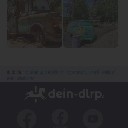
disneyland paris reiseführer
disney adventure world
worlds of
pixar
attraktionen