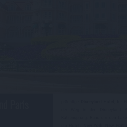
Vide
komp
Vide
nd Paris
prächtige
Disneyland Hotel
, für 
der Weg in den Disneyland P
Katzensprung. Rund um den Lake
die Hotels
New York
,
New Port 