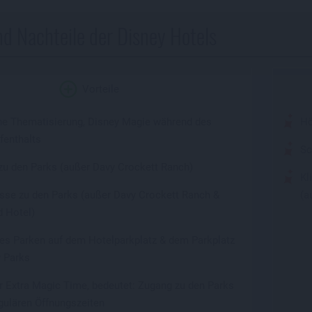
nd Nachteile der Disney Hotels
Vorteile
che Thematisierung, Disney Magie während des
Hö
fenthalts
Sc
 zu den Parks (außer Davy Crockett Ranch)
Kl
usse zu den Parks (außer Davy Crockett Ranch &
(a
d Hotel)
es Parken auf dem Hotelparkplatz & dem Parkplatz
y Parks
r Extra Magic Time, bedeutet: Zugang zu den Parks
gulären Öffnungszeiten