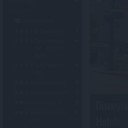
Disney Village
Disney Hotels
Hotels im Überblick
Disneyland Hotel
Disney Hotel New
York - The Art of
Marvel
Disney Newport Bay
Club
Disney Sequoia Lodge
Disney Hotel Cheyenne
Disneyla
Disney Hotel Santa Fe
Disney Davy Crockett
Hotels
Ranch