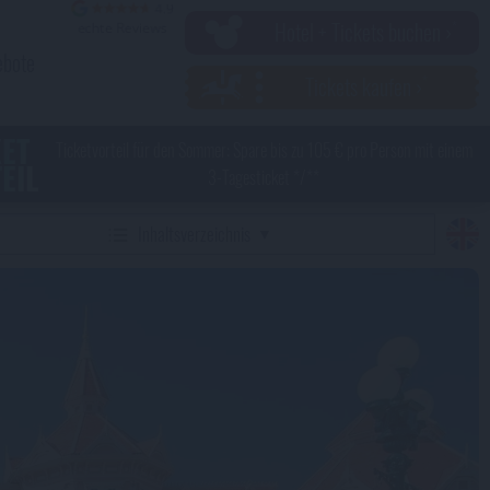
Hotel + Tickets buchen ›
ebote
Tickets kaufen ›
KET
Ticketvorteil für den Sommer: Spare bis zu 105 € pro Person mit einem
EIL
3-Tagesticket */**
Inhaltsverzeichnis
eyland Paris Hotels
ey Hotels
rteile und Nachteile der Disney Hotels
e Disney Hotels in Disneyland Paris im Überblick
Disneyland Hotel
Disney Hotel New York - The Art of Marvel