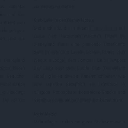
s dahinter
zur Verfügung stehen.
nne
und das
Club Level in den Disney Hotels
 entfernt vom
Und auch alle, die in ihrem
Disney Urlaub
auf
tels gelegen:
Luxus nicht verzichten möchten, finden im
nch
und die
Disneyland Paris eine passende Unterkunft,
denn in den Club Leveln Golden Forest Club
 Disneyland
(Sequoia Lodge), dem Compass Club (Newport
anch, bieten
Bay Club) oder dem Castle Club (Disneyland
die Besucher
Hotel) gibt es diverse Annehmlichkeiten, wie
ieder zurück
eine separate Rezeption, ein Frühstück in
ung
unbedingt
ruhigerer Atmosphäre, kostenlose Snacks und
t Dir vor Ort
Getränke sowie einige Annehmlichkeiten mehr.
Mehr Magie
Mehr Magie ist also ein gutes Stichwort, wenn