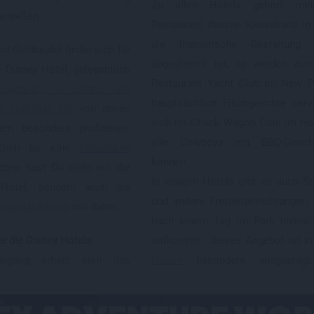
Zu allen Hotels gehört min
genießen.
Restaurant, dessen Speisekarte in 
die thematische Gestaltung
d Geldbeutel findet sich für
abgestimmt ist, so werden zum
 Disney Hotel, gelegentlich
Restaurant Yacht Club im New P
Angebote, in denen die
hauptsächlich Fischgerichte serv
s enthalten ist
, von denen
sich im Chuck Wagon Cafe im Ho
ern besonders profitieren.
alle Cowboys mit BBQ-Gerich
 Dich für eine
klassische
können.
 dann hast Du nicht nur die
In einigen Hotels gibt es auch 
Hotel, sondern auch die
und andere Freizeiteinrichtungen
Disneyland Paris
mit dabei.
nach einem Tag im Park niemal
er die Disney Hotels
aufkommt - dieses Angebot ist i
ingang erhebt sich das
Nature
besonders ausgeprägt