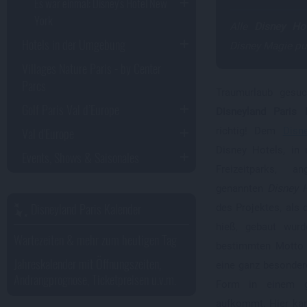
Es war einmal: Disney's Hotel New
York
Alle
Disney Hot
Hotels in der Umgebung
Disney Magie pu
Villages Nature Paris - by Center
Parcs
Traumurlaub gesu
Golf Paris Val d’Europe
Disneyland Paris
Val d'Europe
richtig! Dem
Disn
Disney Hotels, in
Events, Shows & Saisonales
Freizeitparks, 
genannten
Disney 
Disneyland Paris Kalender
des Projektes, als
hieß, gebaut wurd
Wartezeiten & mehr zum heutigen Tag
bestimmten Motto 
Jahreskalender mit Öffnungszeiten,
eine ganz besonder
Andrangprognose, Ticketpreisen u.v.m.
Form in einem g
aufkommt. Hier ka