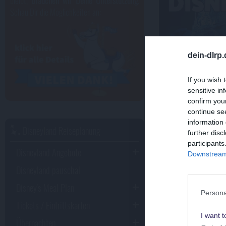
bleibt,
brauchen wir Deine Unterstützung
.
Schau Dir die Möglichkeiten an:
dein-dlrp
If you wish 
sensitive in
confirm you
continue se
information 
Disneyland Reiseplanung
further disc
participants
Disneyland Angebote
Downstream 
Disneyland pauschal
Disney's Meal Plan
Disney H
Persona
Tickets / Eintrittskarten
I want t
Übernachten