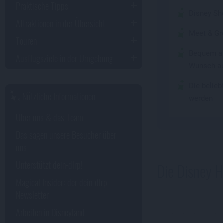
Praktische Tipps
Disney Sho
Attraktionen in der Übersicht
Meet & Gr
Touren
Bequem al
Ausflugsziele in der Umgebung
Wunsch au
Die belie
Nützliche Informationen
werden
Über uns & das Team
Das sagen unsere Besucher über
uns
Unterstützt dein-dlrp!
Die Disney H
Magical Insider: der dein-dlrp
Newsletter
Arbeiten in Disneyland