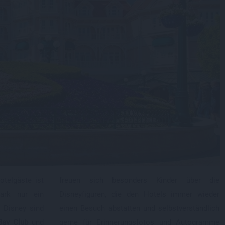
Disney Newport Bay Club
Disney Sequoia Lodge
Disney Hotel Cheyenne
Disney Hotel Santa Fe
Disney Davy Crockett Ranch
Villages Nature Paris
o: Alle Disney Hotels in Disneyland Paris im Überblick: der
lette Guide
o: Disneyland Paris: alle Disney Hotels im Ranking
Hotelgäste ist
freuen sich besonders Kinder über die
ark nur ein
Disneyfiguren, die den Hotels immer wieder
 Disney sind
einen Besuch abstatten und selbstverständlich
Bay Club
und
gerne für Erinnerungsfotos und Autogramme