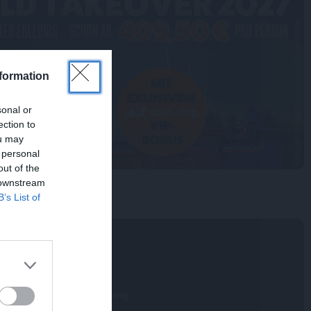
formation
sonal or
ection to
ou may
 personal
out of the
 downstream
B’s List of
?
darf es sein?
eyland Hotel
s pur direkt am Parkeingang