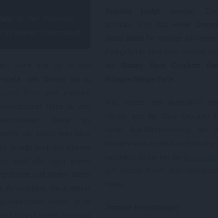
Sequoia Lodge
gelegen. Etwa
els
in der Übersicht -
befinden sich das
Hotel Cheye
r für Deinen Traumurlaub
Hotel Santa Fe
. Wenige Kilometer
Parkgelände sind zwei weitere Ho
cht? Dann bist Du in den
die
Disney Davy Crockett Ra
 Hotels von Disney
genau
Villages Nature Paris
eyland Paris
sind mehrere
Alle Hotels, mit Ausnahme des
 unmittelbarer Nähe zu den
Hotels und der Davy Crockett R
angeschlossen. Diese so
einen Bus-Shuttleservice, der 
Hotels
, die schon zum Start
bequem vom Hotel zum Park und w
 die Anlage noch EuroDisney
befördert. Achte bei der
Reiseplan
en, sind alle nach einem
auf diesen Punkt. Das erleichter
gestaltet und bieten daher
vieles.
e Atmosphäre, die in dieser
ewöhnlichen Hotel nicht
Zentrale Einrichtungen
nnst Du mit jedem Atemzug