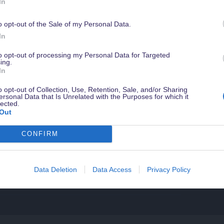
In
Disn
Tony
o opt-out of the Sale of my Personal Data.
Werde jetzt
Magical Insider
damit Du in Zukunft kein Angebot verpasst
In
sichere Dir ein gratis Guidebook mit Tipps zu Disneyland Paris & weiter
Disn
Vorteile - natürlich kostenlos & jederzeit kündbar.
Seeb
to opt-out of processing my Personal Data for Targeted
ing.
In
Disn
Urla
o opt-out of Collection, Use, Retention, Sale, and/or Sharing
ersonal Data that Is Unrelated with the Purposes for which it
lected.
Disn
Out
Die 
CONFIRM
Disn
Disn
Data Deletion
Data Access
Privacy Policy
Disn
Über