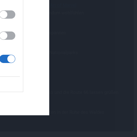
ey Hotel New York - The Art of Marvel
 Stark würde sich hier rundum wohlfühlen
,
e
ey Newport Bay Club
ad-Atmosphäre zum Entspannen
ey Seqouia Lodge
ubsfeeling wie in den US-Nationalparks
ey Hotel Cheyenne
Heimat der Cowboys
ey Hotel Santa Fe
ey Pixar Cars, New Mexiko und die Route 66 lassen grüßen
ey Davy Crockett Ranch
nachten in der Natur, mitten in der Ruhe des Waldes