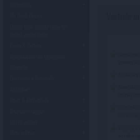
Kurzurlaub
Vorteile u
My Royal Dream
Disney (und andere) Filme im
Resort wiederfinden
Essen & Trinken
Speisekarten des Disneyland
Detailrei
ganzen Au
Shopping
Fußläufig
Disneyana & Sammeln
Ausgehen
Shuttle-B
Disneylan
Sport & Aktivurlaub
Kostenlos
Serviceleistungen
der Disne
Gut zu wissen
Zugang zu
Mehr erleben
vor den re