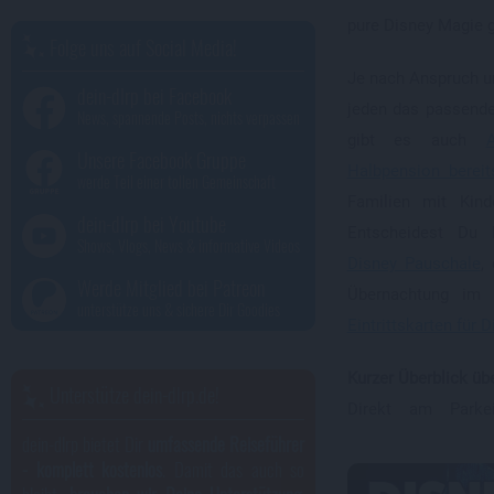
pure Disney Magie 
Folge uns auf Social Media!
Je nach Anspruch un
dein-dlrp bei Facebook
jeden das passende
News, spannende Posts, nichts verpassen
gibt es auch
Unsere Facebook Gruppe
Halbpension bereit
werde Teil einer tollen Gemeinschaft
Familien mit Kind
dein-dlrp bei Youtube
Entscheidest Du
Shows, Vlogs, News & informative Videos
Disney Pauschale
,
Werde Mitglied bei Patreon
Übernachtung im 
unterstütze uns & sichere Dir Goodies
Eintrittskarten für 
Kurzer Überblick üb
Unterstütze dein-dlrp.de!
Direkt am Parke
dein-dlrp bietet Dir
umfassende Reiseführer
- komplett kostenlos
. Damit das auch so