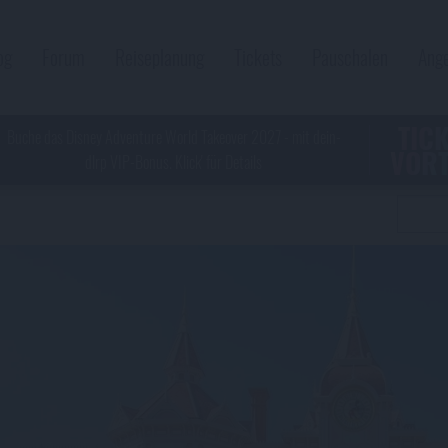
og
Forum
Reiseplanung
Tickets
Pauschalen
Ang
TIC
Buche das Disney Adventure World Takeover 2027 - mit dein-
VORT
dlrp VIP-Bonus. Klick' für Details
Disn
Disn
Vo
Di