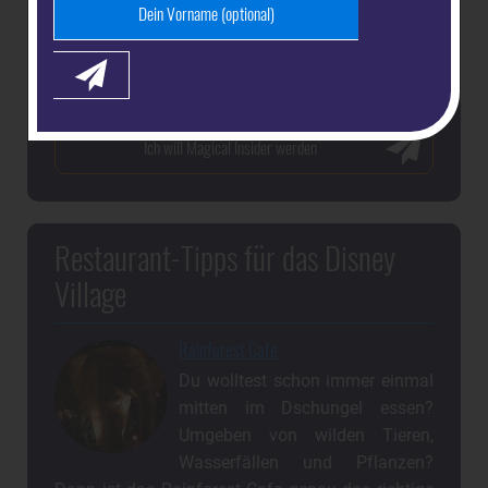
Restaurant-Tipps für das Disney
Village
Rainforest Cafe
Du wolltest schon immer einmal
mitten im Dschungel essen?
Umgeben von wilden Tieren,
Wasserfällen und Pflanzen?