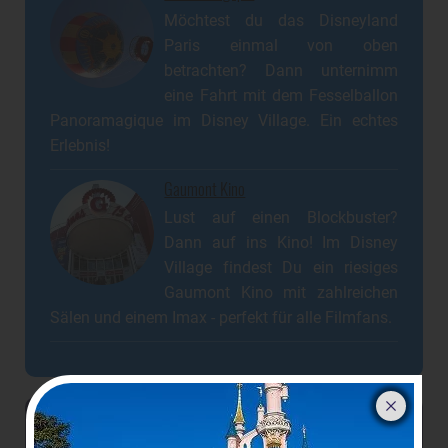
Möchtest du das Disneyland
Paris einmal von oben
betrachten? Dann unternimm
eine Fahrt mit dem Fesselballon
Panoramagique im Disney Village. Ein echtes
Erlebnis!
Gaumont Kino
Lust auf einen Blockbuster?
Dann auf ins Kino! Im Disney
Village findest Du ein riesiges
Gaumont Kino mit zahlreichen
Sälen und einem Imax - perfekt für alle Filmfans.
Jetzt dein-dlrp