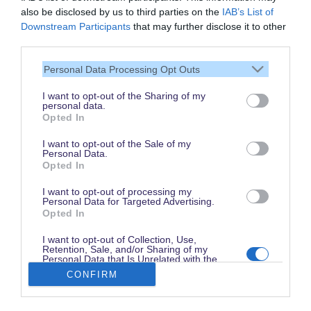
also be disclosed by us to third parties on the
IAB’s List of
Vielen Dank,
Downstream Participants
that may further disclose it to other
dass Du unsere Seite liest.
third parties.
Schau regelmäßig wieder
Personal Data Processing Opt Outs
rein!
I want to opt-out of the Sharing of my
personal data.
Opted In
© dein-dlrp | Einige Elemente ©Disney. dein-dlrp ist ein Reiseführer für
I want to opt-out of the Sale of my
Disneyland Paris & Walt Disney World und ist unabhängig von "The Walt
Personal Data.
Disney Company", "EuroDisney S.C.A." oder deren Tochter- sowie
Opted In
Partnerunternehmen.
* Affiliate-Link: Deine Buchung unterstützt uns. Preise und Bedingungen gelten
beim jeweiligen Anbieter. / ** für drei aufeinanderfolgende Besuchstage gültig
I want to opt-out of processing my
vom 1. Juni bis 15. Oktober 2026. Im Vergleich zum Kauf von drei datierten
Personal Data for Targeted Advertising.
und stornierbaren 1 Tag / 2 Parks Tickets.
Opted In
Impressum
|
Datenschutzerklärung
I want to opt-out of Collection, Use,
Retention, Sale, and/or Sharing of my
Personal Data that Is Unrelated with the
Purposes for which it was collected.
CONFIRM
Opted Out
Disneyland Paris Preise finden