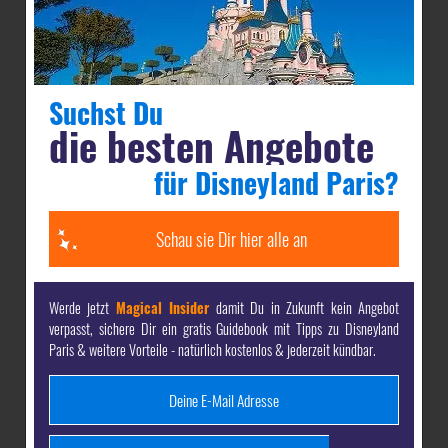
Magical Insider
werden & Vorteile sichern
Suchst Du
die besten Angebote
Magical Insider
Als dein-dlrp
bekommst Du komplett
kostenlos:
für Disneyland Paris?
unsere
gratis Guides mit den besten Tipps
für Deine
Schau sie Dir hier alle an
Reise nach Disneyland Paris & Walt Disney World -
direkt per E-Mail
Werde jetzt
Magical Insider
damit Du in Zukunft kein Angebot
die
attraktivsten Angebote
& die besten Preise für
verpasst, sichere Dir ein gratis Guidebook mit Tipps zu Disneyland
Disneyland Paris & Walt Disney World
Paris & weitere Vorteile - natürlich kostenlos & jederzeit kündbar.
exklusive Inhalte
vor allen anderen