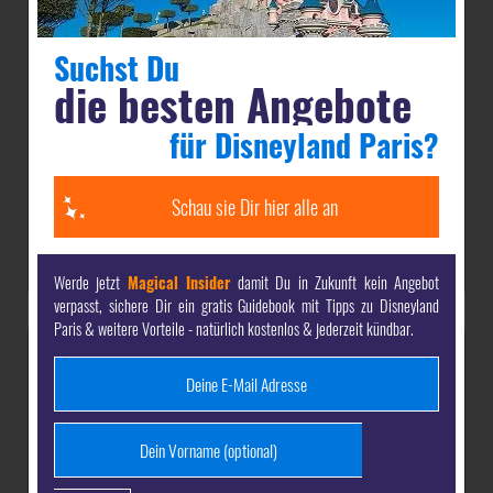
Tischbedienung als auch in den Buffets, einen
Suchst Du
Tisch für das Silvester-Dinner buchen.
die besten Angebote
Selbstverständlich haben auch die übrigen
für Disneyland Paris?
Restaurants des Resorts an diesem Tag geöffnet
(
Öffnungszeiten siehe Kalender
) und bieten
Schau sie Dir hier alle an
Gerichte von ihrer ganz normalen
Speisekarte
zu
den üblichen Preisen an.
Werde jetzt
Magical Insider
damit Du in Zukunft kein Angebot
verpasst, sichere Dir ein gratis Guidebook mit Tipps zu Disneyland
Paris & weitere Vorteile - natürlich kostenlos & jederzeit kündbar.
Jetzt dein-dlrp
Magical Insider
werden & Vorteile sichern