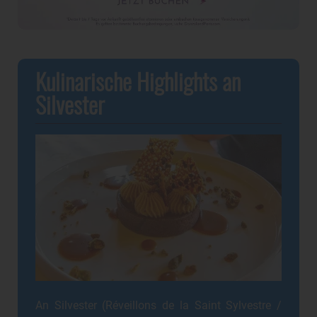
Kulinarische Highlights an
Silvester
An Silvester (Réveillons de la Saint Sylvestre /