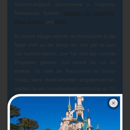
Silvester-Angebot üblicherweise in folgenden
Restaurants buchen:
Auberge de Cendrillon
,
Plaza Gardens
und
Walt's
.
Im Disney Village nehmen die Restaurants in der
Regel nicht an der Aktion teil. Hier gibt es zum
Teil festliche Menüs, zum Teil wird das normale
Programm geboten. Das kannst Du vor Ort
ersehen. Da viele der Restaurants im Disney
Village keine Reservierungen entgegennehmen,
solltest Du am Silvesterabend rechtzeitig vor Ort
sein, wenn Du nicht vergeblich auf einen Tisch
warten möchtest.
Und in den
Disney Hotels
kannst Du an diesem
Abend in den sämtlichen Restaurants, sowohl mit