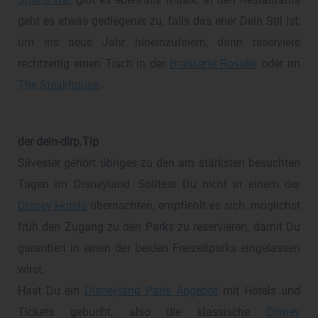
Sports Bar
gibt es ebenfalls Musik. In den Restaurants
geht es etwas gediegener zu, falls das eher Dein Stil ist,
um ins neue Jahr hineinzufeiern, dann reserviere
rechtzeitig einen Tisch in der
Brasserie Rosalie
oder im
The Steakhouse
.
der dein-dlrp.Tip
Silvester gehört übriges zu den am stärksten besuchten
Tagen im Disneyland. Solltest Du nicht in einem der
Disney Hotels
übernachten, empfiehlt es sich, möglichst
früh den Zugang zu den Parks zu reservieren, damit Du
garantiert in einen der beiden Freizeitparks eingelassen
wirst.
Hast Du ein
Disneyland Paris Angebot
mit Hotels und
Tickets gebucht, also die klassische
Disney