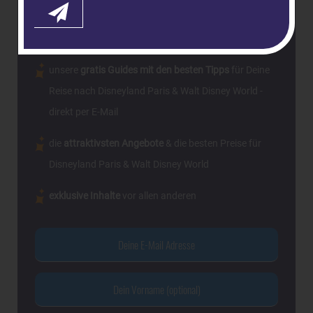
Magical Insider
Als dein-dlrp
bekommst Du komplett
kostenlos:
unsere
gratis Guides mit den besten Tipps
für Deine
Reise nach Disneyland Paris & Walt Disney World -
direkt per E-Mail
die
attraktivsten Angebote
& die besten Preise für
Disneyland Paris & Walt Disney World
exklusive Inhalte
vor allen anderen