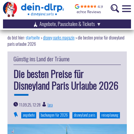
Angebote, Pauschalen & Tickets
startseite
disney parks magazin
>
die besten preise für disneyland
paris urlaube 2026
Günstig ins Land der Träume
Die besten Preise für
Disneyland Paris Urlaube 2026
11.09.25, 12:28
lara
|
angebote
buchungen für 2026
disneyland paris
reiseplanung