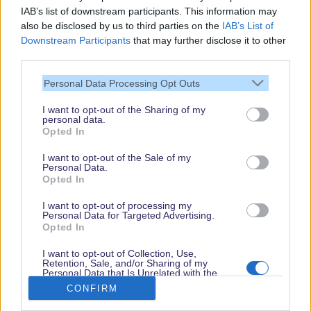
IAB’s list of downstream participants. This information may
also be disclosed by us to third parties on the
IAB’s List of
Downstream Participants
that may further disclose it to other
third parties.
Vielen Dank,
Personal Data Processing Opt Outs
dass Du unsere
Seite liest.
I want to opt-out of the Sharing of my
personal data.
Schau regelmäßig
Opted In
wieder rein!
I want to opt-out of the Sale of my
Personal Data.
Opted In
© dein-dlrp | Einige Elemente ©Disney. dein-dlrp ist ein Reiseführer für
I want to opt-out of processing my
Disneyland Paris & Walt Disney World und ist unabhängig von "The Walt
Personal Data for Targeted Advertising.
Disney Company", "EuroDisney S.C.A." oder deren Tochter- sowie
Opted In
Partnerunternehmen.
* Affiliate-Links
I want to opt-out of Collection, Use,
Retention, Sale, and/or Sharing of my
Impressum
|
Datenschutzerklärung
Personal Data that Is Unrelated with the
Purposes for which it was collected.
CONFIRM
Opted Out