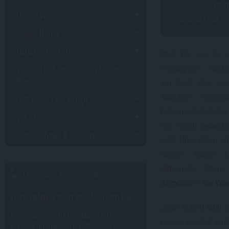
erlebe die Wel
Disney Village
Elsa und Olaf
Disney Hotels
Hotels in der Umgebung
Stell Dir vor, Du
Villages Nature Paris - by Center
entlang ein – und p
Parcs
ein Dorf, das aus
Golf Paris Val d’Europe
Märchen entspru
hölzerne Giebel, ku
Val d'Europe
von frisch geback
Events, Shows & Saisonales
Luft. Über allem er
dessen Spitze E
glitzernder Ster
Disneyland Paris Kalender
Arendelle – der Wor
Wartezeiten & mehr zum heutigen Tag
Jeder Schritt fühlt 
Jahreskalender mit Öffnungszeiten,
neues Kapitel ein
Andrangprognose, Ticketpreisen u.v.m.