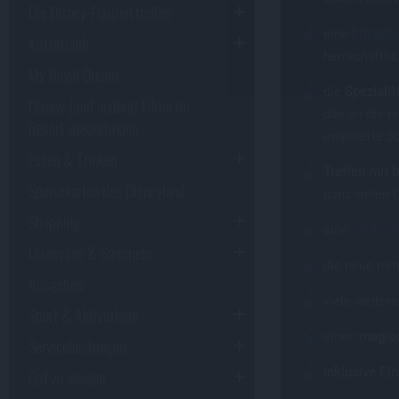
Die Disney-Figuren treffen
eine
königli
Kurzurlaub
herrschaftl
My Royal Dream
die
Spezialit
Disney (und andere) Filme im
das an die r
Resort wiederfinden
inspirierte 
Essen & Trinken
Treffen mit 
Speisekarten des Disneyland
ganz vielen 
Shopping
eine
wilde F
Disneyana & Sammeln
die neue mi
Ausgehen
viele weitere
Sport & Aktivurlaub
einen
magisc
Serviceleistungen
inklusive Ein
Gut zu wissen