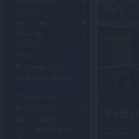
World Premiere Plaza
Adventure Way
Avengers Campus
Worlds of Pixar
World of Frozen
Frozen Ever After
A Celebration in Arendelle
A Royal Encounter with Elsa and
Anna
Nordic Crowns Tavern
Shows, Paraden & Events
World of
Zukunft: Lion King Land
Es war einmal: Walt Disney Studios
Betritt das Kö
Park