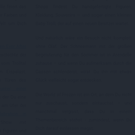
le feiert das
Shops findest Du handgefertigte Figuren,
er Farben und
Kleidung, Souvenirs – und sogar einen kleinen
Welt um Dich
Baby-Troll, der auf einen neuen Besitzer wartet.
Und natürlich wäre ein Besuch nicht komplett
en Ever After
ohne Olaf. Der Schneemann mit der großen
eschichte der
Begeisterung für den Sommer ist in Arendelle
 vom Trolltal
zuhause – und wenn Du aufmerksam durch die
m Eispalast.
Gassen schlenderst, wirst Du ihn mit etwas
e Türen des
Glück vielleicht sogar entdecken.
nter, einer
Die World of Frozen ist ein Ort, an dem Du nicht
ei der Du eine
nur zuschaust, sondern eintauchst – und
d am Ufer der
manchmal vergisst, dass Du in einem
ebration in
Themenbereich stehst - zumindest, wenn Du
 Show mit
Dich darauf einlassen magst.
n Figuren und