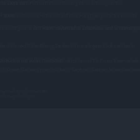
te Extra Zeit
: Parkeintritt vor den regulären Öffnungszeiten
 Parken
an Deinem Hotel und auf dem Hauptparkplatz des Resorts
s wichtig: eine
Zeit voller zauberhafter Erlebnisse und Erinnerunge
test Du noch? Der Disney Zauber ist nur ein paar Klicks entfernt.
Du buchst mit voller Flexibilität.
Jetzt kannst Du Euren Traumurlaub i
ch Deine Buchung jederzeit bis 7 Tage vor Anreise kostenlos ände
ungen auf DisneylandParis.de.
cherungsleistungen.