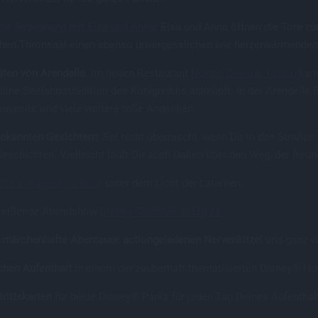
che Begegnung mit Elsa und Anna
: Elsa und Anna öffnen die Tore zu
ichen Thronsaal einen ebenso unvergesslichen wie herzerwärmenden
äten von Arendelle
: Im neuen Restaurant
Nordic Crowns Tavern
kann
eiche Seefahrtstradition des Königreichs anknüpft. In der Arendelle
Souvenirs und viele weitere tolle Andenken.
bekannten Gesichtern
: Sei nicht überrascht, wenn Dir in den Straßen
Geschichten. Vielleicht läuft Dir auch Oaken über den Weg, der freu
ahrt in Rapunzels Boot
unter dem Licht der Laternen.
treißende Abendshow
Disney Cascade of Lights
märchenhafte Abenteuer, actiongeladenen Nervenkitzel
und ganz vi
hen Aufenthalt
in einem der zauberhaft thematisierten Disney® Ho
trittskarten
für beide Disney® Parks für jeden Tag Deines Aufenthal