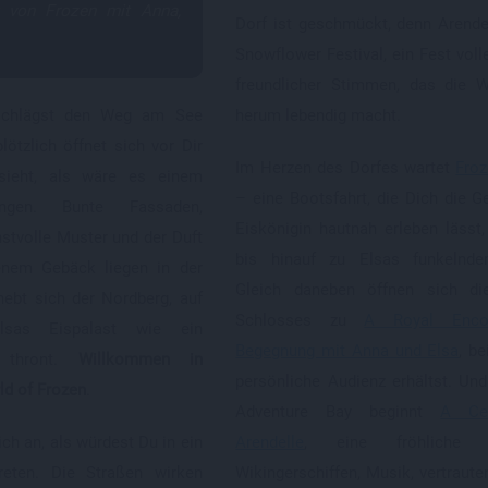
t von Frozen mit Anna,
Dorf ist geschmückt, denn Arendel
Snowflower Festival, ein Fest voll
freundlicher Stimmen, das die 
 schlägst den Weg am See
herum lebendig macht.
lötzlich öffnet sich vor Dir
Im Herzen des Dorfes wartet
Froz
sieht, als wäre es einem
– eine Bootsfahrt, die Dich die G
ngen. Bunte Fassaden,
Eiskönigin hautnah erleben lässt,
nstvolle Muster und der Duft
bis hinauf zu Elsas funkelnde
enem Gebäck liegen in der
Gleich daneben öffnen sich di
hebt sich der Nordberg, auf
Schlosses zu
A Royal Encou
lsas Eispalast wie ein
Begegnung mit Anna und Elsa
, b
n thront.
Willkommen in
persönliche Audienz erhältst. Un
ld of Frozen
.
Adventure Bay beginnt
A Cel
sich an, als würdest Du in ein
Arendelle
, eine fröhliche
treten. Die Straßen wirken
Wikingerschiffen, Musik, vertraute