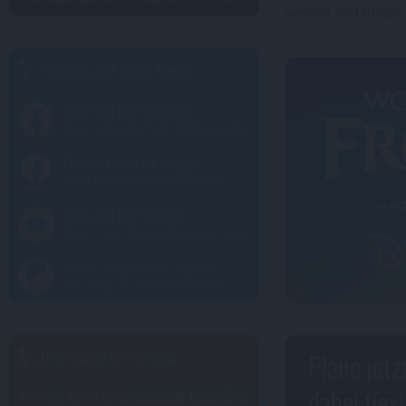
vertraut und trotzde
Folge uns auf Social Media!
dein-dlrp bei Facebook
News, spannende Posts, nichts verpassen
Unsere Facebook Gruppe
werde Teil einer tollen Gemeinschaft
dein-dlrp bei Youtube
Shows, Vlogs, News & informative Videos
Werde Mitglied bei Patreon
unterstütze uns & sichere Dir Goodies
Unterstütze dein-dlrp.de!
Plane jetz
dabei flexi
dein-dlrp bietet Dir
umfassende Reiseführer