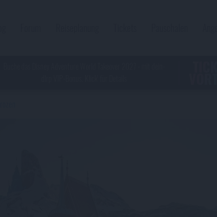
og
Forum
Reiseplanung
Tickets
Pauschalen
Ang
TIC
Buche das Disney Adventure World Takeover 2027 - mit dein-
VORT
dlrp VIP-Bonus. Klick' für Details
frozen