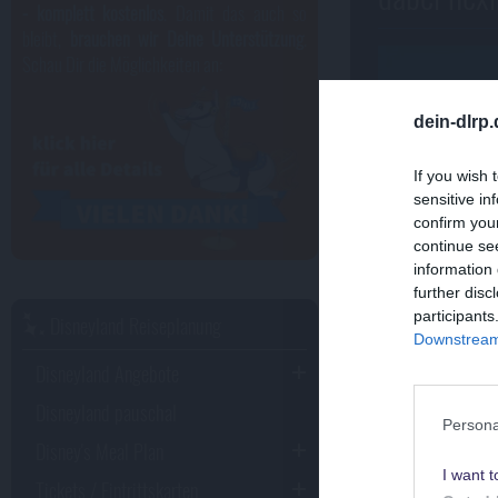
- komplett kostenlos
. Damit das auch so
bleibt,
brauchen wir Deine Unterstützung
.
Schau Dir die Möglichkeiten an:
dein-dlrp
If you wish 
sensitive in
confirm you
continue se
information 
further disc
participants
Disneyland Reiseplanung
Downstream 
Disneyland Angebote
Disneyland pauschal
Persona
Disney's Meal Plan
I want t
Tickets / Eintrittskarten