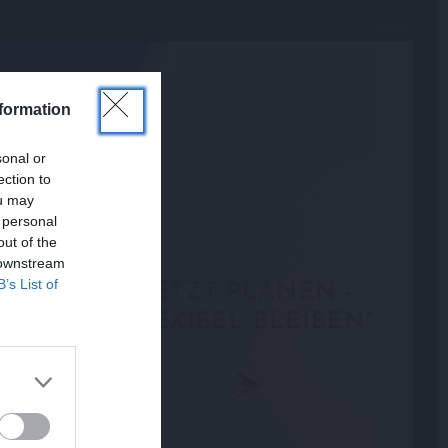
formation
sonal or
ection to
ou may
 personal
out of the
 downstream
B’s List of
?