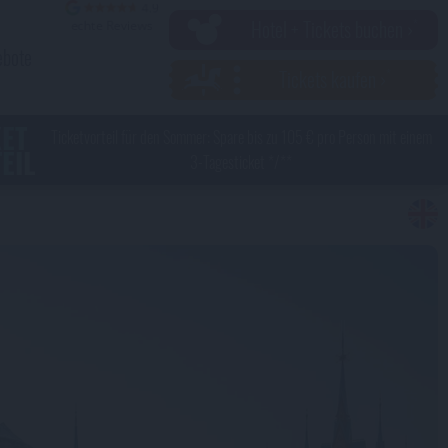
Hotel + Tickets buchen ›
ebote
Tickets kaufen ›
KET
Ticketvorteil für den Sommer: Spare bis zu 105 € pro Person mit einem
EIL
3-Tagesticket */**