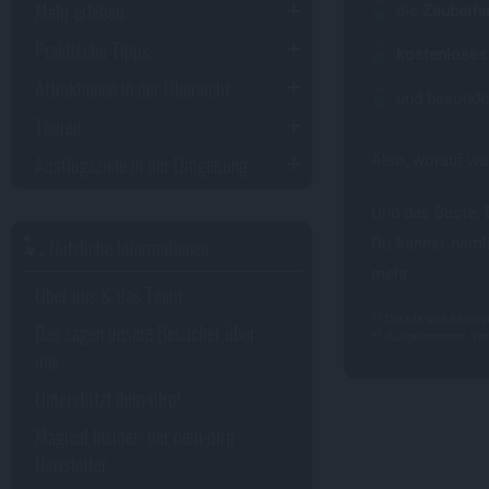
Mehr erleben
die
Zauberhaf
Praktische Tipps
kostenloses
Attraktionen in der Übersicht
und besonder
Touren
Ausflugsziele in der Umgebung
Also, worauf war
Und das Beste:
Nützliche Informationen
Du kannst nämli
mehr.
Über uns & das Team
1
*
Details und Beding
Das sagen unsere Besucher über
2
*
Ausgenommen Versi
uns
Unterstützt dein-dlrp!
Magical Insider: der dein-dlrp
Newsletter