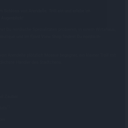
m Schloss von Arendelle. Tritt ein und erlebe im
 Augenblick!
st Du nordische Spezialitäten probieren, in einem Wirtshaus,
 Boutique und im Fjord View Shop findest Du nordisch-
 von Arendelle plötzlich Mossie begegnet, ein kleiner Troll mit
ndlichste Händler des Städtchens.
el Zauber
*1
tels
tes