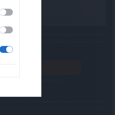
,
e
®
p nach Disneyland
Paris für den Sommer 2026 und erlebe die
allen neuen Highlights! Dabei bleibst Du vollkommen flexibel
26 erleben
sen Reiseführer · Ohne Mehrkosten für Dich
t mitten hinein in das Abenteuer der Eiskönigin.
Lass jetzt los
Eispalast
reist. Freue Dich auf Spaß, bekannte Melodien und