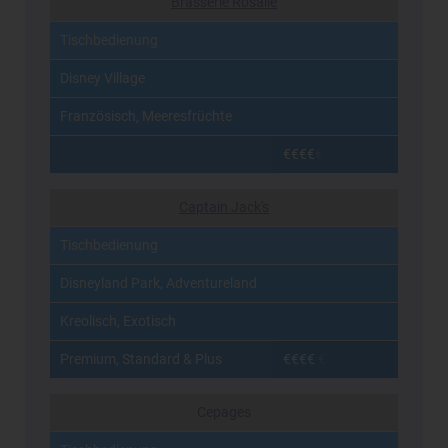
Brasserie Rosalie
Tischbedienung
Disney Village
Französisch, Meeresfrüchte
€€€€
€
Captain Jack's
Tischbedienung
Disneyland Park, Adventureland
Kreolisch, Exotisch
Premium, Standard & Plus
€€€€
€
Cepages