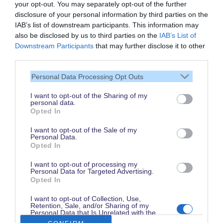
your opt-out. You may separately opt-out of the further
disclosure of your personal information by third parties on the
IAB’s list of downstream participants. This information may
also be disclosed by us to third parties on the
IAB’s List of
Vielen Dank,
Downstream Participants
that may further disclose it to other
dass Du unsere Seite liest.
third parties.
Schau regelmäßig wieder
Personal Data Processing Opt Outs
rein!
I want to opt-out of the Sharing of my
personal data.
Opted In
© dein-dlrp | Einige Elemente ©Disney. dein-dlrp ist ein Reiseführer für
I want to opt-out of the Sale of my
Disneyland Paris & Walt Disney World und ist unabhängig von "The Walt
Personal Data.
Disney Company", "EuroDisney S.C.A." oder deren Tochter- sowie
Opted In
Partnerunternehmen.
* Affiliate-Link: Deine Buchung unterstützt uns. Preise und Bedingungen gelten
beim jeweiligen Anbieter. / ** für drei aufeinanderfolgende Besuchstage gültig
I want to opt-out of processing my
vom 1. Juni bis 15. Oktober 2026. Im Vergleich zum Kauf von drei datierten
Personal Data for Targeted Advertising.
und stornierbaren 1 Tag / 2 Parks Tickets.
Opted In
Impressum
|
Datenschutzerklärung
I want to opt-out of Collection, Use,
Retention, Sale, and/or Sharing of my
Personal Data that Is Unrelated with the
Purposes for which it was collected.