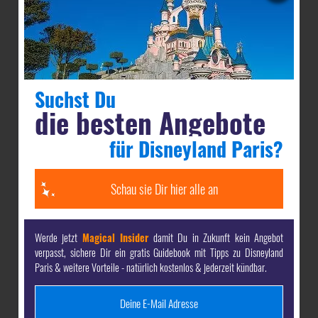
Premium, Standard & Plus
€€€€
€
Sports Bar
Tischbedienung
Suchst Du
Disney Village
die besten Angebote
Amerikanisch
für Disneyland Paris?
€€
€€€
The Lucky Nugget Saloon
Schau sie Dir hier alle an
Tischbedienung
Werde jetzt
Magical Insider
damit Du in Zukunft kein Angebot
Disneyland Park, Frontierland
verpasst, sichere Dir ein gratis Guidebook mit Tipps zu Disneyland
Paris & weitere Vorteile - natürlich kostenlos & jederzeit kündbar.
Amerikanisch
€€
€€€