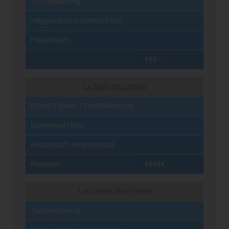
Tischbedienung
Villages Nature (Center Parc)
Französisch
€€€
€€
La Table de Lumiere
Disney-Figuren / Tischbedienung
Disneyland Hotel
Französisch, International
Premium
€€€€€
Les Delices de la Ferme
Tischbedienung