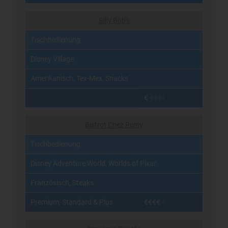
Nach Preisklasse
Billy Bob's
€€
€€
€€
€€
Tischbedienung
€€€
€
€€
€€
€
€€€
Disney Village
Amerikanisch, Tex-Mex, Snacks
€
€€€€
Bistrot Chez Remy
Tischbedienung
Disney Adventure World, Worlds of Pixar
Französisch, Steaks
Premium, Standard & Plus
€€€€
€