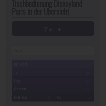
Tischbedienung Disneyland
Paris in der Übersicht
Filter
Nach Lage
Disneyland Park
Main Street U.S.A.
Frontierland
Restaurant
Adventureland
Fantasyland
Typ
Lage
Discoveryland
Küchenstil
Meal Plans
Preis
Disney Adventure World