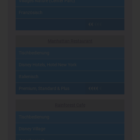
Villages Nature (Center Parc)
Französisch
€€
€€€
Manhattan Restaurant
Tischbedienung
Disney Hotels, Hotel New York
Italienisch
Premium, Standard & Plus
€€€€
€
Rainforest Cafe
Tischbedienung
Disney Village