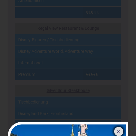
Amerikanisch
€€€
€€
Regal View Restaurant & Lounge
Disney-Figuren / Tischbedienung
Disney Adventure World, Adventure Way
International
Premium
€€€€€
Silver Spur Steakhouse
Tischbedienung
Disneyland Park, Frontierland
Amerikanisch, Steaks