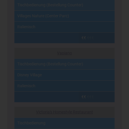
Tischbedienung (Bestellung Counter)
Villages Nature (Center Parc)
Italienisch
€€
€€€
Vapiano
Tischbedienung (Bestellung Counter)
Disney Village
Italienisch
€€
€€€
Victoria's Homestyle Restaurant
Tischbedienung