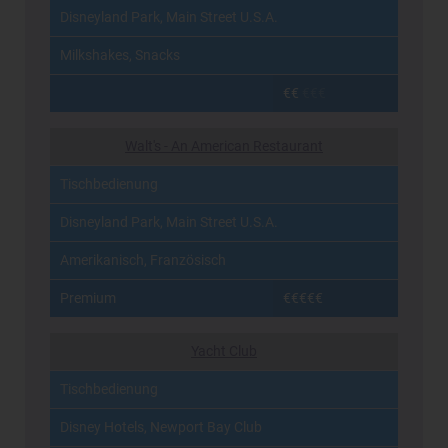
Disneyland Park, Main Street U.S.A.
Milkshakes, Snacks
€€
€€€
Walt's - An American Restaurant
Tischbedienung
Disneyland Park, Main Street U.S.A.
Amerikanisch, Französisch
Premium
€€€€€
Yacht Club
Tischbedienung
Disney Hotels, Newport Bay Club