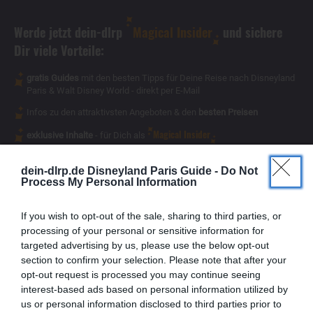
Werde jetzt dein-dlrp
Magical Insider
und sichere
Dir viele Vorteile:
gratis Guides
mit den besten Tipps für Deine Reise nach Disneyland
Paris & Walt Disney World - direkt per E-Mail
Infos zu den attraktivsten Angeboten & den
besten Preisen
Magical Insider
exklusive Inhalte
- für Dich als
dein-dlrp.de Disneyland Paris Guide -
Do Not
Process My Personal Information
If you wish to opt-out of the sale, sharing to third parties, or
processing of your personal or sensitive information for
targeted advertising by us, please use the below opt-out
section to confirm your selection. Please note that after your
opt-out request is processed you may continue seeing
interest-based ads based on personal information utilized by
us or personal information disclosed to third parties prior to