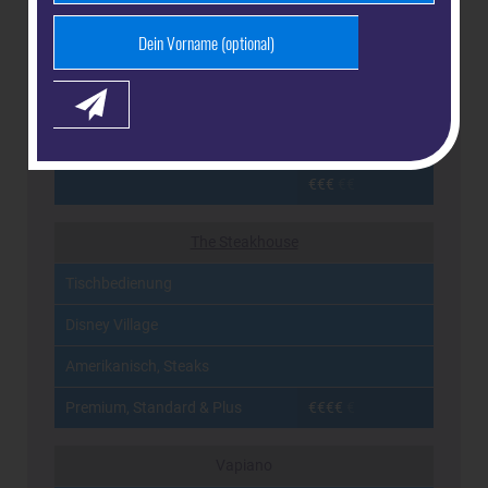
The Royal Pub
Tischbedienung
Disney Village
Englisch, Amerikanisch
€€€
€€
The Steakhouse
Tischbedienung
Disney Village
Amerikanisch, Steaks
Premium, Standard & Plus
€€€€
€
Vapiano