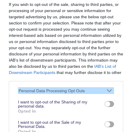
If you wish to opt-out of the sale, sharing to third parties, or
processing of your personal or sensitive information for
targeted advertising by us, please use the below opt-out
section to confirm your selection. Please note that after your
opt-out request is processed you may continue seeing
interest-based ads based on personal information utilized by
us or personal information disclosed to third parties prior to
your opt-out. You may separately opt-out of the further
disclosure of your personal information by third parties on the
IAB’s list of downstream participants. This information may
also be disclosed by us to third parties on the
IAB’s List of
Vielen Dank,
Downstream Participants
that may further disclose it to other
dass Du unsere Seite liest.
third parties.
Schau regelmäßig wieder
Personal Data Processing Opt Outs
rein!
I want to opt-out of the Sharing of my
personal data.
Opted In
© dein-dlrp | Einige Elemente ©Disney. dein-dlrp ist ein Reiseführer für
I want to opt-out of the Sale of my
Disneyland Paris & Walt Disney World und ist unabhängig von "The Walt
Personal Data.
Disney Company", "EuroDisney S.C.A." oder deren Tochter- sowie
Opted In
Partnerunternehmen.