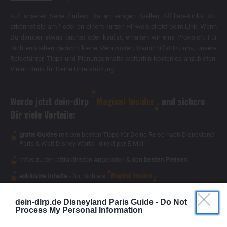
Auf unserer Seite findest Du an einigen Stellen Affiliate-Links. Du
erkennst sie am * oder an einem kurzen Hinweis direkt beim Link. Wenn
Du darüber etwas buchst oder kaufst, erhalten wir eine Provision. Für
Dich entstehen dadurch keine Mehrkosten. Damit hilfst Du uns, unsere
Reiseführer, Tipps und Planungsinhalte weiterhin kostenlos anzubieten.
Vielen Dank für Deine Unterstützung.
Werde jetzt dein-dlrp
Magical Insider
und sichere
Dir viele Vorteile:
gratis Guides
mit den besten Tipps für Deine Reise nach Disneyland
Paris & Walt Disney World - direkt per E-Mail
Infos zu den attraktivsten Angeboten & den
besten Preisen
Magical Insider
exklusive Inhalte
- für Dich als
dein-dlrp.de Disneyland Paris Guide -
Do Not
Process My Personal Information