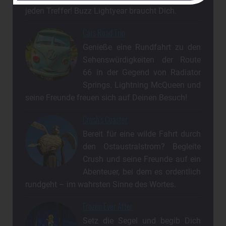
jeden Treffer! Buzz Lightyear braucht Dich.
Cars Road Trip
Genieße eine Rundfahrt zu den
Sehenswürdigkeiten der Route
66 in der Gegend von Radiator
Springs. Lightning McQueen und
seine Freunde freuen sich auf Deinen Besuch!
Crush's Coaster
Bereit für eine wilde Fahrt durch
den Ostaustralstrom? Begleite
Crush und seine Freunde auf ein
Abenteuer, bei dem es ordentlich
rundgeht – im wahrsten Sinne des Wortes.
Frozen Ever After
Setz die Segel und begib Dich