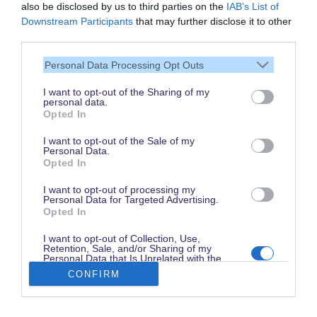
also be disclosed by us to third parties on the
IAB’s List of
Vielen Dank,
Downstream Participants
that may further disclose it to other
dass Du unsere Seite liest.
third parties.
Schau regelmäßig wieder
Personal Data Processing Opt Outs
rein!
I want to opt-out of the Sharing of my
personal data.
Opted In
© dein-dlrp | Einige Elemente ©Disney. dein-dlrp ist ein Reiseführer für
I want to opt-out of the Sale of my
Disneyland Paris & Walt Disney World und ist unabhängig von "The Walt
Personal Data.
Disney Company", "EuroDisney S.C.A." oder deren Tochter- sowie
Opted In
Partnerunternehmen.
* Affiliate-Link: Deine Buchung unterstützt uns. Preise und Bedingungen gelten
beim jeweiligen Anbieter. / ** für drei aufeinanderfolgende Besuchstage gültig
I want to opt-out of processing my
vom 1. Juni bis 15. Oktober 2026. Im Vergleich zum Kauf von drei datierten
Personal Data for Targeted Advertising.
und stornierbaren 1 Tag / 2 Parks Tickets.
Opted In
Impressum
|
Datenschutzerklärung
I want to opt-out of Collection, Use,
Retention, Sale, and/or Sharing of my
Personal Data that Is Unrelated with the
Purposes for which it was collected.
CONFIRM
Opted Out
Disneyland Paris Preise finden