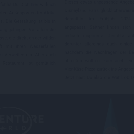
Dieses etwas unpassende Angebo
hlst Du Dich hier wirklich
Disneyland Paris glücklicherweis
rnten Außenposten im Afrika
daraufhin im Frühjahr 202
s. Die Gestaltung ist bis in
angepasst. Seither finden sich 
alig gelungen. Vor allem die
indisch inspirierte Gerichte au
se, die direkt an der wilden
darunter allerdings auch einige
ft mit ihren Wasserfällen
nachdem die Nachfragen der Be
um Verweilen ein. Aber auch
abreißen wollten, kam auch ein
 Restaurant ist gemütlich
Vier-Käse-Pizza zurück ins Angebo
Jetzt hast Du also die Wahl, ob D