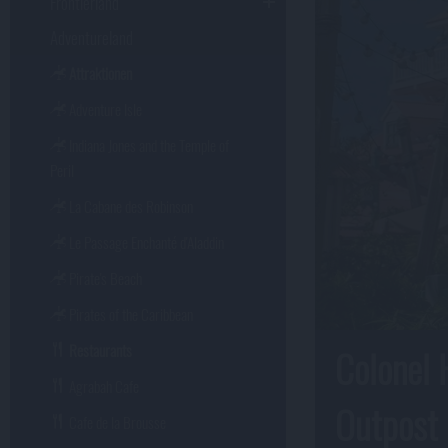
Frontierland
Adventureland
Attraktionen
Adventure Isle
Indiana Jones and the Temple of
Peril
La Cabane des Robinson
Le Passage Enchanté d'Aladdin
Pirate's Beach
Pirates of the Caribbean
Restaurants
Colonel 
Agrabah Cafe
Outpost 
Cafe de la Brousse