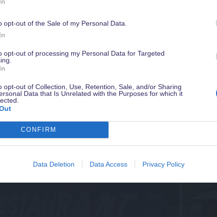
In
ung.
Cocktailangebot.
re glich im Prinzip der
Bereits 1993 war die kurze Ges
o opt-out of the Sale of my Personal Data.
Werde jetzt
Magical Insider
damit Du in Zukunft kein Angebot verpasst
In
n am Äußeren des Gebäudes
Explorer's Club vorbei. Da
sichere Dir ein gratis Guidebook mit Tipps zu Disneyland Paris & weiter
 Lage, umgeben von Wasser
entschieden, dass es im Park
Vorteile - natürlich kostenlos & jederzeit kündbar.
to opt-out of processing my Personal Data for Targeted
ing.
lanzen, hat sich nichts
Restaurants mit Tischbedienu
In
o opt-out of Collection, Use, Retention, Sale, and/or Sharing
ersonal Data that Is Unrelated with the Purposes for which it
lected.
etails aus Colonel Hathi's Outpost Restaura
Out
CONFIRM
Data Deletion
Data Access
Privacy Policy