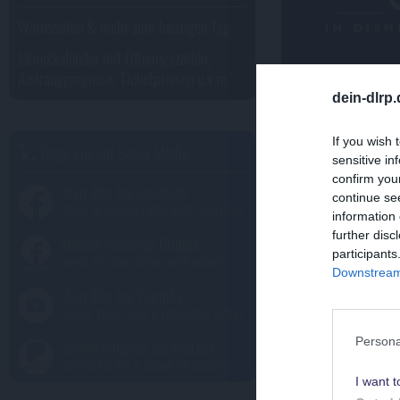
Wartezeiten & mehr zum heutigen Tag
Jahreskalender mit Öffnungszeiten,
Andrangprognose, Ticketpreisen u.v.m.
dein-dlrp
If you wish 
Folge uns auf Social Media!
sensitive in
confirm you
dein-dlrp bei Facebook
continue se
News, spannende Posts, nichts verpassen
information 
Es war ei
further disc
Unsere Facebook Gruppe
participants
werde Teil einer tollen Gemeinschaft
Downstream 
Im Jahr 1992
dein-dlrp bei Youtube
Shows, Vlogs, News & informative Videos
Disneyland Pa
Colonel Hath
Persona
Werde Mitglied bei Patreon
unterstütze uns & sichere Dir Goodies
Explorer's C
I want t
Schnellrestaura