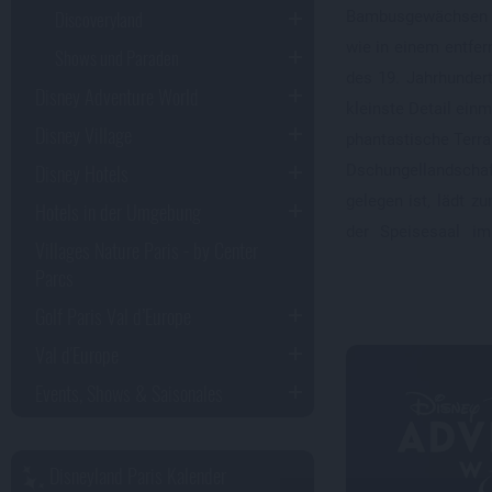
Discoveryland
Bambusgewächsen fü
wie in einem entfe
Shows und Paraden
des 19. Jahrhundert
Disney Adventure World
kleinste Detail einm
Disney Village
phantastische Terras
Disney Hotels
Dschungellandscha
gelegen ist, lädt z
Hotels in der Umgebung
der Speisesaal im
Villages Nature Paris - by Center
Parcs
Golf Paris Val d’Europe
Val d'Europe
Events, Shows & Saisonales
Disneyland Paris Kalender