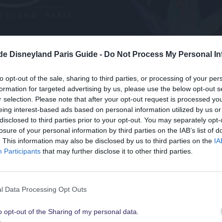
.de Disneyland Paris Guide -
Do Not Process My Personal In
to opt-out of the sale, sharing to third parties, or processing of your per
formation for targeted advertising by us, please use the below opt-out s
r selection. Please note that after your opt-out request is processed y
eing interest-based ads based on personal information utilized by us or
Das R
disclosed to third parties prior to your opt-out. You may separately opt-
nmal....
Disne
losure of your personal information by third parties on the IAB’s list of
Suchst Du
. This information may also be disclosed by us to third parties on the
IA
die besten Angebote
Participants
that may further disclose it to other third parties.
 bei der Eröffnung des
geändert. Aber die Speisek
rks hieß das Restaurant
natürlich ganz deutlich vo
für Disneyland Paris
i's Pizza Outpost noch
Angebot ab. Es gab vers
l Data Processing Opt Outs
lub
und war kein
Spezialitäten aus der afrikanis
o opt-out of the Sharing of my personal data.
Schau sie Dir hier alle an
nt, sondern ein Restaurant
Außerdem gab es ein 