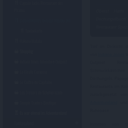
Captain Jacks Restaurant des
Pirates
Oberst Hathi
Dschungelbuch
Colonel Hathi's Outpost Restaurant
Restaurant Spezia
Speisekarte
Hakuna Matata
Tief im Dickicht 
Shopping
von
Indiana Jones
b
Indiana Jones Adventure Outpost
Outpost Rest
Schmuckkästchen
La Girafe Curieuse
Dschungels. Papage
Le Coffre du Capitaine
Restaurants im Kolo
Les Trésors de Scheherazade
zurückgesetzt v
Temple Traders Boutique
Adventureland
und 
Ruheoase.
Es war einmal im Adventureland
Fantasyland
Inmitten von tr