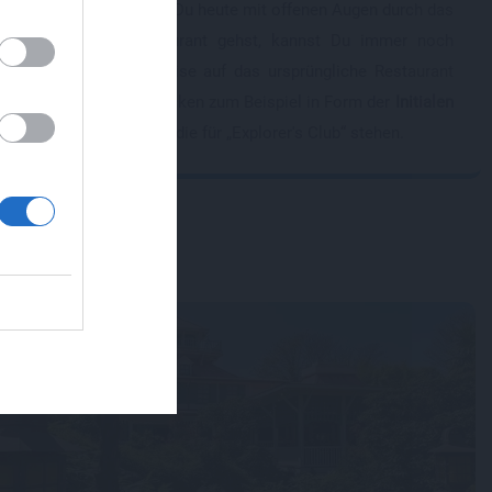
Wenn Du heute mit offenen Augen durch das
Restaurant gehst, kannst Du immer noch
chichte des
,
Hinweise auf das ursprüngliche Restaurant
mals wurde
e
entdecken zum Beispiel in Form der
Initialen
s zu viele
„E.C.“
, die für „Explorer's Club“ stehen.
ng gebe und
nt