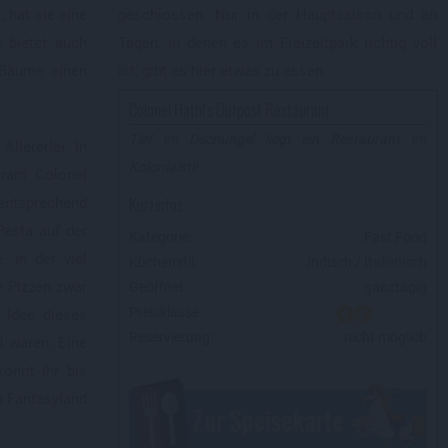
 hat sie eine
geschlossen. Nur in der Hauptsaison und an
 bietet auch
Tagen, in denen es im Freizeitpark richtig voll
 Bäume einen
ist, gibt es hier etwas zu essen.
Colonel Hathi's Outpost Restaurant
Tief im Dschungel liegt ein Restaurant im
llererlei. In
Kolonialstil
rant Colonel
Kurzinfos
ntsprechend
Pasta auf der
Kategorie:
Fast Food
, in der viel
Küchenstil:
Indisch / Italienisch
e Pizzen zwar
Geöffnet:
ganztägig
Preisklasse:
r Idee dieses
Reservierung:
nicht möglich
d waren. Eine
könnt Ihr bis
 Fantasyland