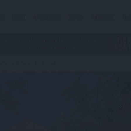
og
Forum
Reiseplanung
Tickets
Pauschalen
Ang
TIC
Buche das Disney Adventure World Takeover 2027 - mit dein-
VORT
dlrp VIP-Bonus. Klick' für Details
colonel hathi's outpost restaurant