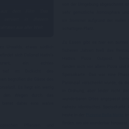
von der Umgebung abgeschirmt ist,
 aus dem Film "Das
sehr gemütliche Atmosphäre und
" serviert in diesem
im Sommer aufgrund der vielen
litäten aus aller Welt.
schattigen Platz.
Zu Essen gibt es hier ein buntes A
des Urwalds, etwas südlich
früheren Jahren hieß das Restau
efindet sich Colonel Hathi's
Hathi's Pizza Outpost. Deme
aurant, ein echtes
fanden sich vor allem Pizza und 
 tief im Dickicht des
Speisekarte. Das war eine Phase
ien begrüßen die Gäste des
Potenzial verschenkt wurde, da di
nialstil. Es liegt ein wenig
in Ordnung, aber leider nicht de
on den Wegen durch das
wunderbaren Ortes angepasst sin
bietet daher eine wahre
nahezu identisches Speisekarte 
heute in der
Pizzeria Bella Notte
im
finden, wo sie wunderbar hinpasst.
opischen Pflanzen und