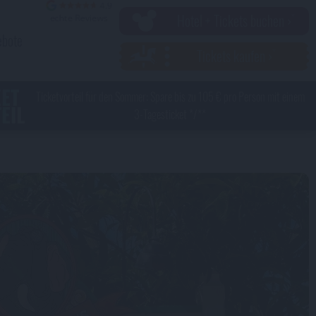
Hotel + Tickets buchen ›
ebote
Tickets kaufen ›
KET
Ticketvorteil für den Sommer: Spare bis zu 105 € pro Person mit einem
EIL
3-Tagesticket */**