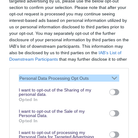
targeted advertising by us, please use the below opt-out
section to confirm your selection. Please note that after your
opt-out request is processed you may continue seeing
interest-based ads based on personal information utilized by
us or personal information disclosed to third parties prior to
your opt-out. You may separately opt-out of the further
disclosure of your personal information by third parties on the
IAB’s list of downstream participants. This information may
also be disclosed by us to third parties on the
IAB’s List of
Vielen Dank,
Downstream Participants
that may further disclose it to other
dass Du unsere Seite liest.
third parties.
Schau regelmäßig wieder
Personal Data Processing Opt Outs
rein!
I want to opt-out of the Sharing of my
personal data.
Opted In
© dein-dlrp | Einige Elemente ©Disney. dein-dlrp ist ein Reiseführer für
I want to opt-out of the Sale of my
Disneyland Paris & Walt Disney World und ist unabhängig von "The Walt
Personal Data.
Disney Company", "EuroDisney S.C.A." oder deren Tochter- sowie
Opted In
Partnerunternehmen.
* Affiliate-Link: Deine Buchung unterstützt uns. Preise und Bedingungen gelten
beim jeweiligen Anbieter. / ** für drei aufeinanderfolgende Besuchstage gültig
I want to opt-out of processing my
vom 1. Juni bis 15. Oktober 2026. Im Vergleich zum Kauf von drei datierten
Personal Data for Targeted Advertising.