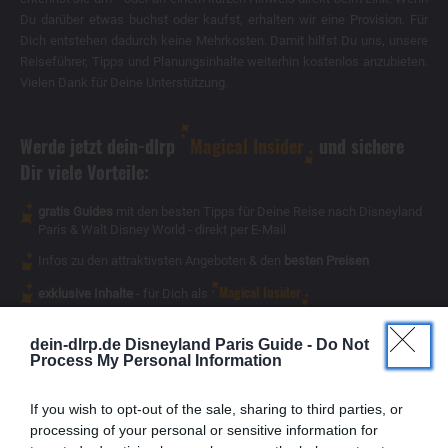
Du darüber etwas buchst oder kaufst, erhalten wir eine Provision. Für
Dich entstehen dadurch keine Mehrkosten. Damit hilfst Du uns, unsere
Reiseführer, Tipps und Planungsinhalte weiterhin kostenlos anzubieten.
Vielen Dank für Deine Unterstützung.
Werde jetzt dein-dlrp
Magical Insider
und sichere
Dir viele Vorteile:
gratis Guides
mit den besten Tipps für Deine Reise nach Disneyland
Paris & Walt Disney World - direkt per E-Mail
Infos zu den attraktivsten Angeboten & den
besten Preisen
Magical Insider
exklusive Inhalte
- für Dich als
dein-dlrp.de Disneyland Paris Guide -
Do Not
Process My Personal Information
If you wish to opt-out of the sale, sharing to third parties, or
processing of your personal or sensitive information for