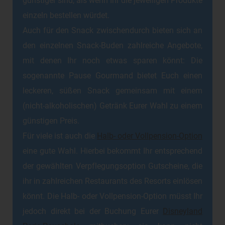
günstiger sind, als wenn Ihr die jeweiligen Produkte
einzeln bestellen würdet.
Auch für den Snack zwischendurch bieten sich an
den einzelnen Snack-Buden zahlreiche Angebote,
mit denen Ihr noch etwas sparen könnt: Die
sogenannte Pause Gourmand bietet Euch einen
leckeren, süßen Snack gemeinsam mit einem
(nicht-alkoholischen) Getränk Eurer Wahl zu einem
günstigen Preis.
Für viele ist auch die
Halb- oder Vollpension-Option
eine gute Wahl. Hierbei bekommt Ihr entsprechend
der gewählten Verpflegungsoption Gutscheine, die
ihr in zahlreichen Restaurants des Resorts einlösen
könnt. Die Halb- oder Vollpension-Option müsst Ihr
jedoch direkt bei der Buchung Eurer
Disneyland