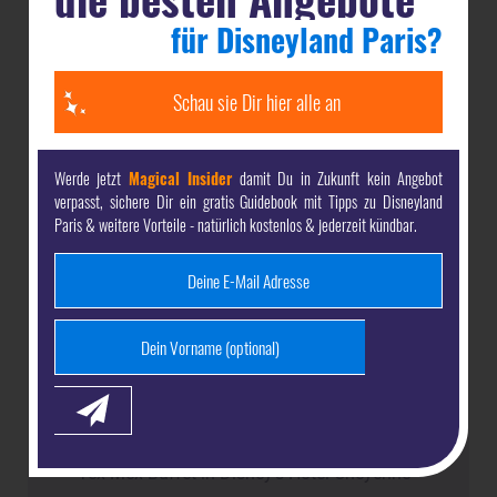
Pirates
für Disneyland Paris?
Karibische und kreolische Gerichte als Menü
serviert
Schau sie Dir hier alle an
Speisekarte Casa de Coco
Tex-Mex-Küche im Frontierland
Werde jetzt
Magical Insider
damit Du in Zukunft kein Angebot
verpasst, sichere Dir ein gratis Guidebook mit Tipps zu Disneyland
Speisekarte Casey's Corner
Paris & weitere Vorteile - natürlich kostenlos & jederzeit kündbar.
Hot Dogs und Nuggets in verschiedenen
Varianten für den Hunger Zwischendurch
Speisekarte Chalet de la Marionette
Burger und anderes Fast Food mit einem
dezenten deutschen Touch
Speisekarte Chuck Wagon Café
Tex-Mex-Buffet in Disney's Hotel Cheyenne