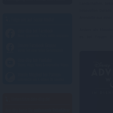
Landschaften, bek
liebevollen Detail
Arendelle aus einer 
Folge uns auf Social Media!
dein-dlrp bei Facebook
Anders als klassis
News, spannende Posts, nichts verpassen
es bei Frozen Ev
Unsere Facebook Gruppe
werde Teil einer tollen Gemeinschaft
dein-dlrp bei Youtube
Shows, Vlogs, News & informative Videos
Werde Mitglied bei Patreon
unterstütze uns & sichere Dir Goodies
Unterstütze dein-dlrp.de!
dein-dlrp bietet Dir
umfassende Reiseführer