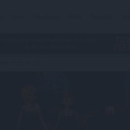
og
Forum
Reiseplanung
Tickets
Pauschalen
Ang
TIC
Buche das Disney Adventure World Takeover 2027 - mit dein-
VORT
dlrp VIP-Bonus. Klick' für Details
frozen
frozen ever after