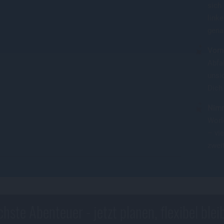
sich 
link
gena
Vorn
Abfa
unsi
Dich 
Nimm
Worl
– vi
zweit
chste Abenteuer - jetzt planen, flexibel blei