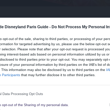
rtet Dich bei Frozen Ever After?
.de Disneyland Paris Guide -
Do Not Process My Personal In
to opt-out of the sale, sharing to third parties, or processing of your per
h Arendelle beginnt ruhig: An Bord eines kleinen Bootes gleitest 
formation for targeted advertising by us, please use the below opt-out s
 Olaf sorgt wie immer für gute Laune und auch Sven ist natürlich mi
r selection. Please note that after your opt-out request is processed y
eing interest-based ads based on personal information utilized by us or
e Geschichte weiterentwickelt, führt Dich
Frozen Ever After
immer
disclosed to third parties prior to your opt-out. You may separately opt-
losure of your personal information by third parties on the IAB’s list of
erne Technik sorgen dafür, dass Du für einige Minuten wirklich Teil
Suchst Du
. This information may also be disclosed by us to third parties on the
IA
die besten Angebote
Participants
that may further disclose it to other third parties.
unkt wartet schließlich in Elsas Eispalast. Hier zeigt Frozen Eve
 gehört: eindrucksvolle Szenen, ein toller Audio-animatronic und na
für Disneyland Paris
l Data Processing Opt Outs
h ist die Reise noch nicht vorbei. Bevor Dein Boot wieder zurüc
dere kleine Überraschung, die wir an dieser Stelle nicht verraten.
o opt-out of the Sharing of my personal data.
Schau sie Dir hier alle an