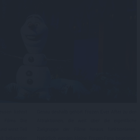
essen kehrst
Genau deshalb gehört Frozen Ever After zu den
s Films Die
Attraktionen, die weit über die eigentliche
nd wirst Teil
Zielgruppe der Filme hinaus funktionieren.
it bekannten
Natürlich werden kleine Frozen-Fans begeistert