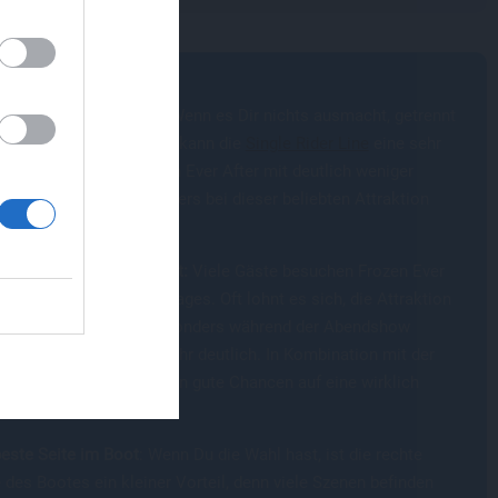
,
e
 die Single Rider Line:
Wenn es Dir nichts ausmacht, getrennt
Deiner Gruppe zu fahren, kann die
Single Rider Line
eine sehr
Möglichkeit sein, Frozen Ever After mit deutlich weniger
zeit zu erleben. Besonders bei dieser beliebten Attraktion
das viel Zeit sparen.
e den richtigen Zeitpunkt:
Viele Gäste besuchen Frozen Ever
 direkt am Anfang des Tages. Oft lohnt es sich, die Attraktion
später einzuplanen – besonders während der Abendshow
n die Wartezeiten oft sehr deutlich. In Kombination mit der
le Rider Line hast Du dann gute Chancen auf eine wirklich
e Wartezeit.
beste Seite im Boot
: Wenn Du die Wahl hast, ist die rechte
 des Bootes ein kleiner Vorteil, denn viele Szenen befinden