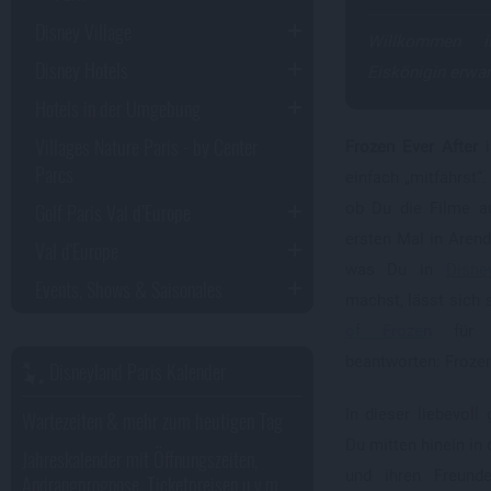
Disney Village
Willkommen 
Disney Hotels
Eiskönigin erwar
Hotels in der Umgebung
Villages Nature Paris - by Center
Frozen Ever After
i
Parcs
einfach „mitfährst“
Golf Paris Val d’Europe
ob Du die Filme a
ersten Mal in Arende
Val d'Europe
was Du in
Disne
Events, Shows & Saisonales
machst, lässt sich 
of Frozen
für v
beantworten: Frozen
Disneyland Paris Kalender
In dieser liebevoll 
Wartezeiten & mehr zum heutigen Tag
Du mitten hinein in 
Jahreskalender mit Öffnungszeiten,
und ihren Freunde
Andrangprognose, Ticketpreisen u.v.m.