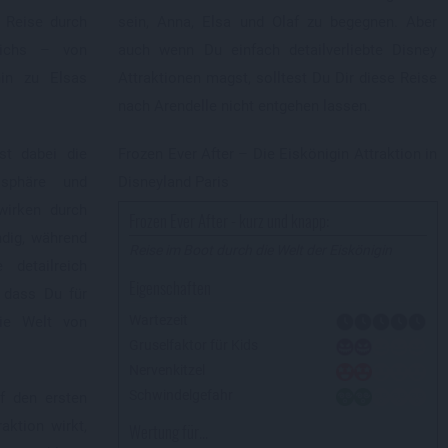
e Reise durch
sein, Anna, Elsa und Olaf zu begegnen. Aber
eichs – von
auch wenn Du einfach detailverliebte Disney
hin zu Elsas
Attraktionen magst, solltest Du Dir diese Reise
nach Arendelle nicht entgehen lassen.
st dabei die
Frozen Ever After – Die Eiskönigin Attraktion in
sphäre und
Disneyland Paris
wirken durch
Frozen Ever After - kurz und knapp:
dig, während
Reise im Boot durch die Welt der Eiskönigin
detailreich
Eigenschaften
, dass Du für
Wartezeit
die Welt von
Gruselfaktor für Kids
Nervenkitzel
Schwindelgefahr
f den ersten
aktion wirkt,
Wertung für...