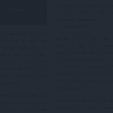
Figuren begibst Du Dich auf ein
in Arendelle – die
verschiedene Orte des Königr
tet Dich
winterlichen Landschaften bis 
beeindruckendem Eispalast.
st keine Attraktion, die Du
Der große Star der Attraktion i
. Sie nimmt Dich mit – egal
Verbindung aus Musik, Atmo
uswendig kennst oder zum
moderner Technik. Die Figuren 
lle zu Gast bist. Die Frage,
ihre Bewegungen besonders leben
y Adventure World
zuerst
die bekannten Songs und die 
seit der Eröffnung der
World
gestalteten Szenen dafür sorgen
iele Besucher schnell
einige Minuten vollständig in 
 Ever After.
Frozen eintauchst.
gestalteten Bootsfahrt reist
Auch wenn Frozen Ever After au
die Welt von Anna, Elsa, Olaf
Blick wie eine ruhige Familienattr
n. Zwischen verschneiten