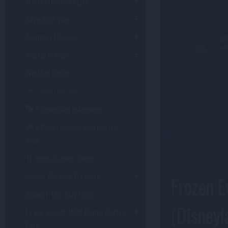
World Premiere Plaza
Adventure Way
Avengers Campus
Worlds of Pixar
World of Frozen
Frozen Ever After
A Celebration in Arendelle
A Royal Encounter with Elsa and
Anna
Nordic Crowns Tavern
Shows, Paraden & Events
Frozen E
Zukunft: Lion King Land
(Disneyl
Es war einmal: Walt Disney Studios
Park