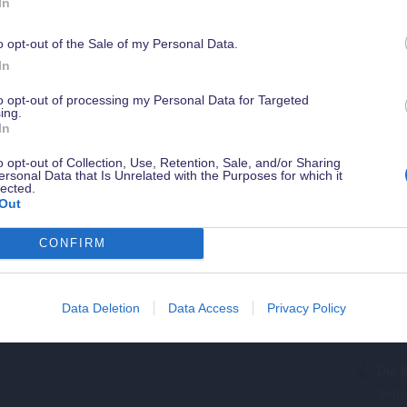
In
o opt-out of the Sale of my Personal Data.
Werde jetzt
Magical Insider
damit Du in Zukunft kein Angebot verpasst
In
sichere Dir ein gratis Guidebook mit Tipps zu Disneyland Paris & weiter
Nutze
Vorteile - natürlich kostenlos & jederzeit kündbar.
Frozen Ever After
to opt-out of processing my Personal Data for Targeted
ing.
von 
In
gute 
Warte
o opt-out of Collection, Use, Retention, Sale, and/or Sharing
ersonal Data that Is Unrelated with the Purposes for which it
kann 
lected.
Out
Wähl
After
CONFIRM
für 
sinke
Data Deletion
Data Access
Privacy Policy
Sing
kurz
Die 
Seite