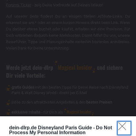
Forums-Ticker
- zeig Deine Vorfreude auf Deinen Urlaub!
Auf unserer Seite findest Du an einigen Stellen Affiliate-Links. Du
erkennst sie am * oder an einem kurzen Hinweis direkt beim Link. Wenn
Du darüber etwas buchst oder kaufst, erhalten wir eine Provision. Für
Dich entstehen dadurch keine Mehrkosten. Damit hilfst Du uns, unsere
Reiseführer, Tipps und Planungsinhalte weiterhin kostenlos anzubieten.
Vielen Dank für Deine Unterstützung.
Werde jetzt dein-dlrp
Magical Insider
und sichere
Dir viele Vorteile:
gratis Guides
mit den besten Tipps für Deine Reise nach Disneyland
Paris & Walt Disney World - direkt per E-Mail
Infos zu den attraktivsten Angeboten & den
besten Preisen
Magical Insider
exklusive Inhalte
- für Dich als
dein-dlrp.de Disneyland Paris Guide -
Do Not
Process My Personal Information