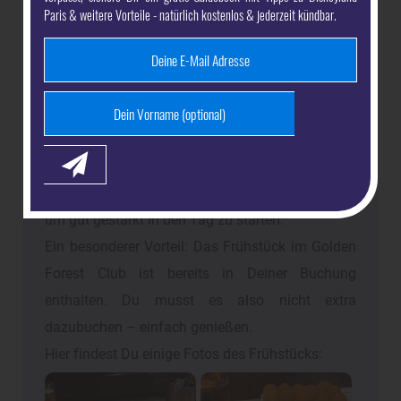
Dich auf ein reichhaltiges Frühstücksbuffet
Paris & weitere Vorteile - natürlich kostenlos & jederzeit kündbar.
freuen. Während Deines gesamten Aufenthalts
steht Dir jeden Morgen eine große Auswahl an
Speisen zur Verfügung.
Ab 7:00 Uhr erwartet Dich das Buffet in der
gemütlichen Atmosphäre der Golden Forest
Lounge. Ob Croissants, Baguette, Pancakes oder
Müsli – hier findest Du garantiert etwas Leckeres,
um gut gestärkt in den Tag zu starten.
Ein besonderer Vorteil: Das Frühstück im Golden
Forest Club ist bereits in Deiner Buchung
enthalten. Du musst es also nicht extra
dazubuchen – einfach genießen.
Hier findest Du einige Fotos des Frühstücks: