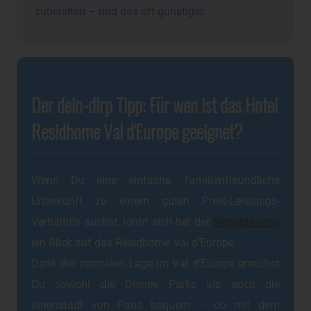
zubereiten – und das oft günstiger.
Der dein-dlrp Tipp: Für wen ist das Hotel
Residhome Val d'Europe geeignet?
Wenn Du eine einfache, familienfreundliche
Unterkunft zu einem guten Preis-Leistungs-
Verhältnis suchst, lohnt sich bei der
Reiseplanung
ein Blick auf das Résidhome Val d’Europe.
Dank der zentralen Lage im Val d’Europe erreichst
Du sowohl die Disney Parks als auch die
Innenstadt von Paris bequem – ob mit dem