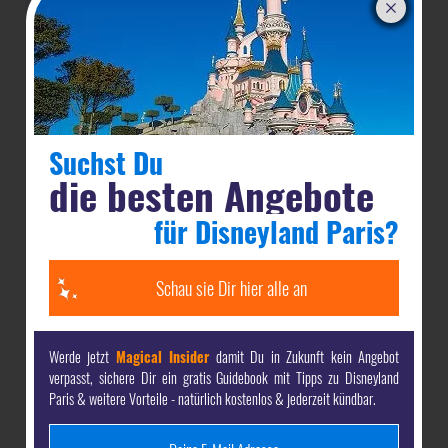
Zur Ausstattung der Zimmer gehören:
Küchenzeile
Klimaanlage
Essbereich
Suchst Du
die besten Angebote
für Disneyland Paris?
Schau sie Dir hier alle an
Werde jetzt
Magical Insider
damit Du in Zukunft kein Angebot
verpasst, sichere Dir ein gratis Guidebook mit Tipps zu Disneyland
Paris & weitere Vorteile - natürlich kostenlos & jederzeit kündbar.