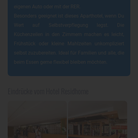
eigenen Auto oder mit der RER.
Besonders geeignet ist dieses Aparthotel, wenn Du
Wert auf Selbstverpflegung legst. Die
Küchenzeilen in den Zimmern machen es leicht,
Frühstück oder kleine Mahlzeiten unkompliziert
selbst zuzubereiten. Ideal für Familien und alle, die
beim Essen gerne flexibel bleiben möchten.
Eindrücke vom Hotel Residhome