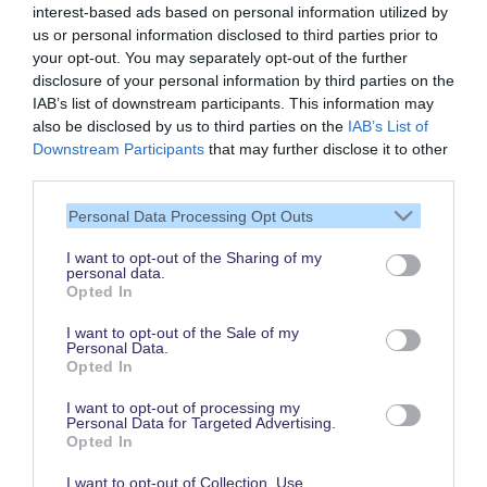
interest-based ads based on personal information utilized by
us or personal information disclosed to third parties prior to
your opt-out. You may separately opt-out of the further
disclosure of your personal information by third parties on the
IAB’s list of downstream participants. This information may
also be disclosed by us to third parties on the
IAB’s List of
Vielen Dank,
Downstream Participants
that may further disclose it to other
dass Du unsere Seite liest.
third parties.
Schau regelmäßig wieder
Personal Data Processing Opt Outs
rein!
I want to opt-out of the Sharing of my
personal data.
Opted In
© dein-dlrp | Einige Elemente ©Disney. dein-dlrp ist ein Reiseführer für
I want to opt-out of the Sale of my
Disneyland Paris & Walt Disney World und ist unabhängig von "The Walt
Personal Data.
Disney Company", "EuroDisney S.C.A." oder deren Tochter- sowie
Opted In
Partnerunternehmen.
* Affiliate-Link: Deine Buchung unterstützt uns. Preise und Bedingungen gelten
beim jeweiligen Anbieter. / ** für drei aufeinanderfolgende Besuchstage gültig
I want to opt-out of processing my
vom 1. Juni bis 15. Oktober 2026. Im Vergleich zum Kauf von drei datierten
Personal Data for Targeted Advertising.
und stornierbaren 1 Tag / 2 Parks Tickets.
Opted In
Impressum
|
Datenschutzerklärung
I want to opt-out of Collection, Use,