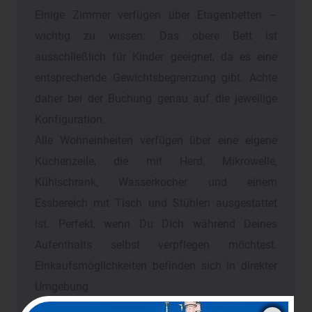
Einige Zimmer verfügen über Etagenbetten –
wichtig zu wissen: Das obere Bett ist
ausschließlich für Kinder geeignet, da es eine
entsprechende Gewichtsbegrenzung gibt. Achte
daher bei der Buchung genau auf die jeweilige
Konfiguration.
Alle Wohneinheiten verfügen über eine eigene
Küchenzeile, die mit Herd, Mikrowelle,
Kühlschrank, Wasserkocher und einem
Essbereich mit Tisch und Stühlen ausgestattet
ist. Perfekt, wenn Du Dich während Deines
Aufenthalts selbst verpflegen möchtest.
Einkaufsmöglichkeiten befinden sich in direkter
Umgebung.