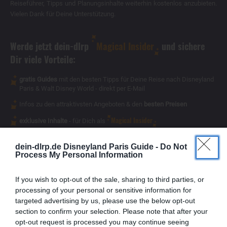
Reiseführer, Tipps und Planungsinhalte weiterhin kostenlos anzubieten.
Vielen Dank für Deine Unterstützung.
Werde jetzt dein-dlrp
Magical Insider
und sichere
Dir viele Vorteile:
gratis Guides
mit den besten Tipps für Deine Reise nach Disneyland
Paris & Walt Disney World - direkt per E-Mail
Infos zu den attraktivsten Angeboten & den
besten Preisen
Magical Insider
exklusive Inhalte
- für Dich als
dein-dlrp.de Disneyland Paris Guide -
Do Not
Process My Personal Information
If you wish to opt-out of the sale, sharing to third parties, or
processing of your personal or sensitive information for
targeted advertising by us, please use the below opt-out
section to confirm your selection. Please note that after your
opt-out request is processed you may continue seeing