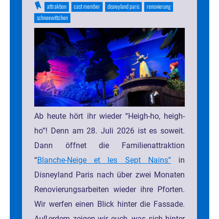
attraktion
cast member
disneyland paris
renovierung
schneewittchen
Ab heute hört ihr wieder “Heigh-ho, heigh-
ho”! Denn am 28. Juli 2026 ist es soweit.
Dann öffnet die Familienattraktion
“
Blanche-Neige et les Sept Nains”
in
Disneyland Paris nach über zwei Monaten
Renovierungsarbeiten wieder ihre Pforten.
Wir werfen einen Blick hinter die Fassade.
Außerdem zeigen wir euch, was sich hinter