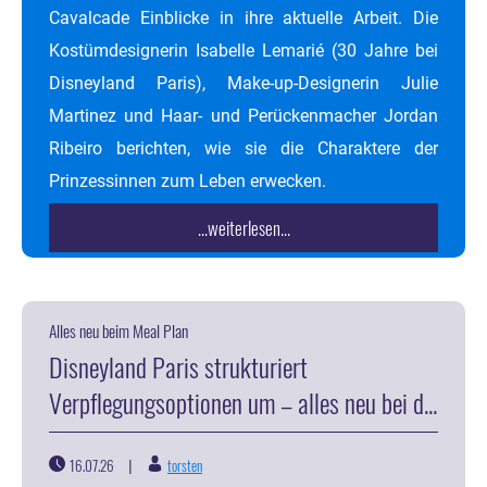
Cavalcade Einblicke in ihre aktuelle Arbeit. Die
Kostümdesignerin Isabelle Lemarié (30 Jahre bei
Disneyland Paris), Make-up-Designerin Julie
Martinez und Haar- und Perückenmacher Jordan
Ribeiro berichten, wie sie die Charaktere der
Prinzessinnen zum Leben erwecken.
...weiterlesen...
Alles neu beim Meal Plan
Disneyland Paris strukturiert
Verpflegungsoptionen um – alles neu bei d...
16.07.26
torsten
|