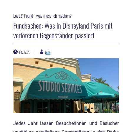
Lost & Found - was muss ich machen?
Fundsachen: Was in Disneyland Paris mit
verlorenen Gegenständen passiert
14.07.26
jens
|
Jedes Jahr lassen Besucherinnen und Besucher