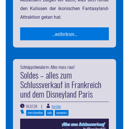
den Kulissen der ikonischen Fantasyland-
Attraktion getan hat.
...weiterlesen...
Schnäppchenalarm: Alles muss raus!
Soldes – alles zum
Schlussverkauf in Frankreich
und dem Disneyland Paris
18.07.26
torsten
|
merchandise
sale
souvenirs