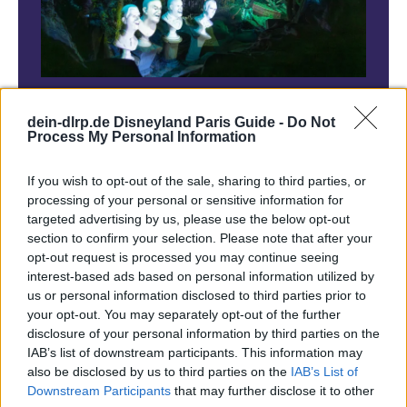
Es gibt Melodien, die reichen aus, um Euch sofort
dein-dlrp.de Disneyland Paris Guide -
Do Not
nach Disneyland Paris zu versetzen. Ein paar
Process My Personal Information
Takte von it’s a small world, das Yo Ho aus Pirates
If you wish to opt-out of the sale, sharing to third parties, or
of the Caribbean, der Ragtime auf der Main Street,
processing of your personal or sensitive information for
U.S.A. oder eine Showmusik, die Euch einfach
targeted advertising by us, please use the below opt-out
section to confirm your selection. Please note that after your
nicht aus dem Kopf geht.
opt-out request is processed you may continue seeing
interest-based ads based on personal information utilized by
Genau darin liegt eine der großen Stärken der
us or personal information disclosed to third parties prior to
your opt-out. You may separately opt-out of the further
Disney Parks: Musik ist dort nie nur Hintergrund.
disclosure of your personal information by third parties on the
Sie lenkt den Blick, verändert die Stimmung,
IAB’s list of downstream participants. This information may
also be disclosed by us to third parties on the
IAB’s List of
erzählt von Orten, Figuren und Geschichten, noch
Downstream Participants
that may further disclose it to other
bevor Ihr bewusst darauf achtet. Manchmal merkt