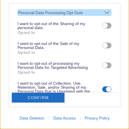
third parties.
Ihr gar nicht direkt, wie sehr eine Melodie mit einer
Personal Data Processing Opt Outs
bestimmten Situation verbunden ist.
I want to opt-out of the Sharing of my
personal data.
In diesem Artikel geht es darum, welche Rolle
Opted In
Musik in Disneyland Paris spielt. Wie wird das
I want to opt-out of the Sale of my
Personal Data.
musikalische Erbe von Disney hier aufgegriffen?
Opted In
Klingt Disneyland Paris einfach wie eine Kopie
I want to opt-out of processing my
seiner amerikanischen Vorbilder, oder wird ein
Personal Data for Targeted Advertising.
Opted In
eigener europäischer Klang erzeugt? Kann das
I want to opt-out of Collection, Use,
überhaupt funktionieren?
Retention, Sale, and/or Sharing of my
Personal Data that Is Unrelated with the
...weiterlesen...
Purposes for which it was collected.
CONFIRM
Opted Out
Data Deletion
Data Access
Privacy Policy