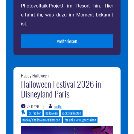
Photovoltaik-Projekt im Resort hin. Hier
erfahrt ihr, was dazu im Moment bekannt
ist.
...weiterlesen...
Happy Halloween
Halloween Festival 2026 in
Disneyland Paris
29.07.26
dörthe
|
dr. facilier
halloween
jack skellington
mickey's halloween celebration
the unlucky nugget saloon