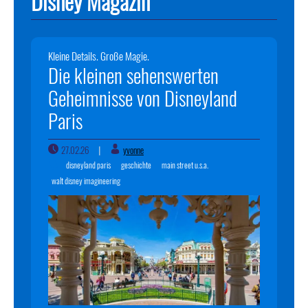
Disney Magazin
Kleine Details. Große Magie.
Die kleinen sehenswerten
Geheimnisse von Disneyland
Paris
27.02.26
yvonne
|
disneyland paris
geschichte
main street u.s.a.
walt disney imagineering