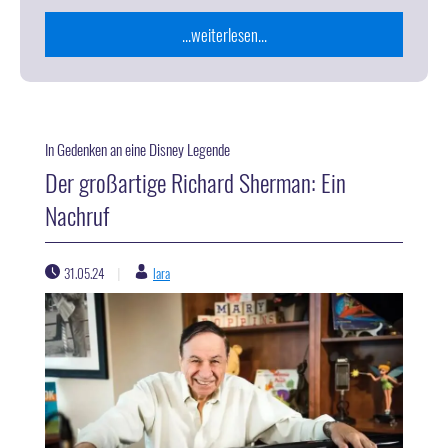
...weiterlesen...
In Gedenken an eine Disney Legende
Der großartige Richard Sherman: Ein
Nachruf
31.05.24
lara
|