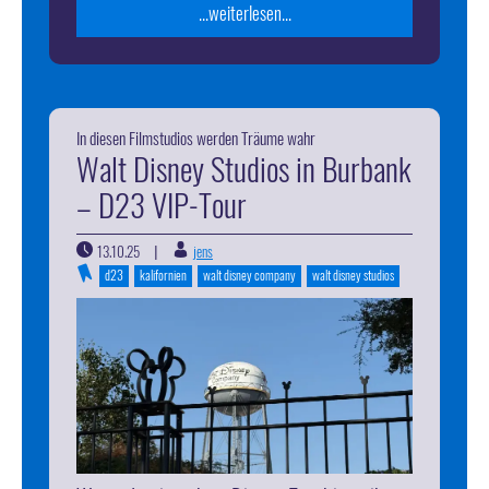
...weiterlesen...
In diesen Filmstudios werden Träume wahr
Walt Disney Studios in Burbank
– D23 VIP-Tour
13.10.25
jens
|
d23
kalifornien
walt disney company
walt disney studios