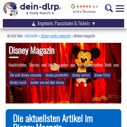
Angebote, Pauschalen & Tickets
startseite
disney parks magazin
>
disney magazin
Disney Magazin
Nachrichten, Stories und Interessantes aus der zauberhaften Welt von
Disney
the walt disney company
disney geschichte
disney comics
disney filme
disney musik
bücher von und über disney
Die aktuellsten Artikel im