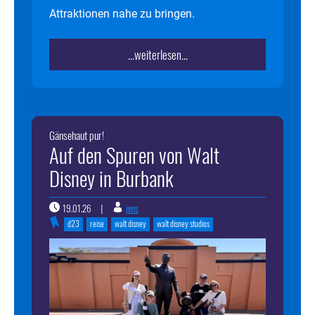
Attraktionen nahe zu bringen.
...weiterlesen...
Gänsehaut pur!
Auf den Spuren von Walt
Disney in Burbank
19.01.26
jens
|
d23
reise
walt disney
walt disney studios