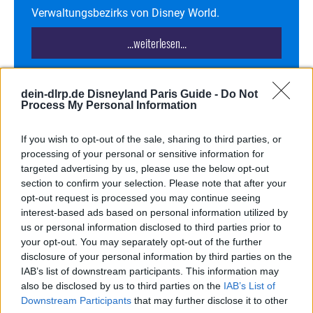
Verwaltungsbezirks von Disney World.
...weiterlesen...
dein-dlrp.de Disneyland Paris Guide -
Do Not
Process My Personal Information
Tod einer Disney Legende
If you wish to opt-out of the sale, sharing to third parties, or
Zum Tod von Disney Legend Carl Bongirno
processing of your personal or sensitive information for
targeted advertising by us, please use the below opt-out
section to confirm your selection. Please note that after your
08.03.24
torsten
|
opt-out request is processed you may continue seeing
interest-based ads based on personal information utilized by
us or personal information disclosed to third parties prior to
your opt-out. You may separately opt-out of the further
disclosure of your personal information by third parties on the
IAB’s list of downstream participants. This information may
also be disclosed by us to third parties on the
IAB’s List of
Downstream Participants
that may further disclose it to other