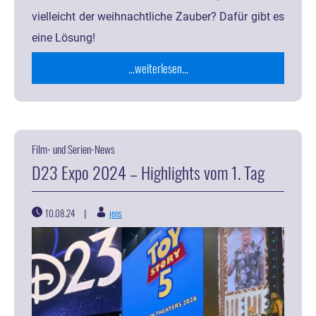
vielleicht der weihnachtliche Zauber? Dafür gibt es
eine Lösung!
...weiterlesen...
Film- und Serien-News
D23 Expo 2024 – Highlights vom 1. Tag
10.08.24
jens
|