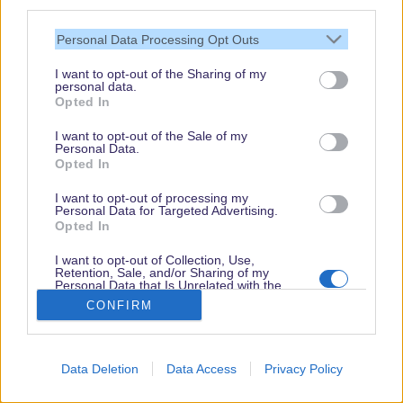
third parties.
Personal Data Processing Opt Outs
Disney Legend Carl Bongirno ist, wie heute
I want to opt-out of the Sharing of my
bekannt wurde, am 5. März 2024 im Alter von 86
personal data.
Opted In
Jahren verstorben.
Carl Bongirno war von 1979 bis 1989 nominell und
I want to opt-out of the Sale of my
Personal Data.
bis 1987 de facto President von Walt Disney
Opted In
Imagineering, auch während der Anfangsjahre des
I want to opt-out of processing my
Personal Data for Targeted Advertising.
Baus von Disneyland Paris
. Darüber hinaus
Opted In
wurden neue Attraktionen für bestehende Parks
I want to opt-out of Collection, Use,
und ehrgeizige Ideen für neue Geschäftsfelder
Retention, Sale, and/or Sharing of my
Personal Data that Is Unrelated with the
verfolgt.
Purposes for which it was collected.
CONFIRM
Opted Out
...weiterlesen...
Data Deletion
Data Access
Privacy Policy