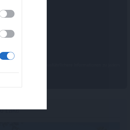
d Avenue
,
Story Land
e
ation Courtyard
et Boulevard
 Wars - Galaxy's Edge
nden findest Du etwas ausführlichere Informationen zu jedem
ereiche.
o Lake