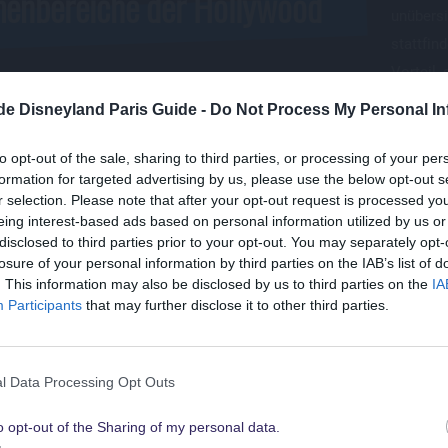
enbereiche der Hollywood
unübers
stattfin
Vorteil,
möglichs
.de Disneyland Paris Guide -
Do Not Process My Personal In
Lass Dic
einem B
to opt-out of the sale, sharing to third parties, or processing of your per
formation for targeted advertising by us, please use the below opt-out s
einige a
r selection. Please note that after your opt-out request is processed y
und gem
eing interest-based ads based on personal information utilized by us or
Passend
disclosed to third parties prior to your opt-out. You may separately opt-
losure of your personal information by third parties on the IAB’s list of
natürlic
Suchst Du
. This information may also be disclosed by us to third parties on the
IA
Hier f
die besten Angebote
Participants
that may further disclose it to other third parties.
Themenbe
Holl
für Walt Disney World
l Data Processing Opt Outs
Echo
o opt-out of the Sharing of my personal data.
Schau sie Dir hier alle an
Comm