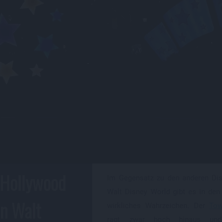
 Hollywood
Im Gegensatz zu den anderen Dis
Walt Disney World gibt es in den
in Walt
wirkliches Wahrzeichen. Der
Tow
ragt zwar hoch hinaus un