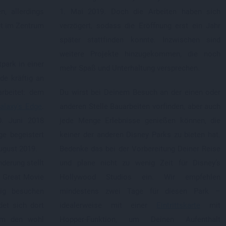
n, allerdings
1. Mai 2019. Doch die Arbeiten haben sich
ht im Zentrum
verzögert, sodass die Eröffnung erst ein Jahr
später stattfinden konnte. Inzwischen sind
weitere Projekte hinzugekommen, die noch
tpark in einer
mehr Spaß und Unterhaltung versprechen.
de kräftig an
rbeitet: dem
Du wirst bei Deinem Besuch an der einen oder
alaxy's Edge
.
anderen Stelle Bauarbeiten vorfinden, aber auch
. Juni 2018
jede Menge Erlebnisse genießen können, die
ge begeistert
keiner der anderen Disney Parks zu bieten hat.
ugust 2019.
Bedenke das bei der Vorbereitung Deiner Reise
derung stellt
und plane nicht zu wenig Zeit für Disney’s
e Great Movie
Hollywood Studios ein. Wir empfehlen
lig besuchen
mindestens zwei Tage für diesen Park –
det sich dort
idealerweise mit einer
Eintrittskarte
mit
 um den wohl
Hopper-Funktion, um Deinen Aufenthalt