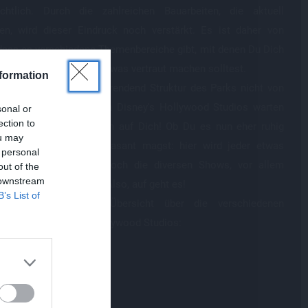
ichtlich. Durch die zahlreichen Bauarbeiten, die aktuell
den, wird dieser Eindruck noch verstärkt. Es ist daher von
 dass es verschiedene Themenbereiche gibt, mit denen Du Dich
t vor Deinem Besuch etwas vertraut machen solltest.
formation
h von der etwas verwirrendend Struktur des Parks nicht von
esuch abhalten, denn in Disney's Hollywood Studios warten
sonal or
ection to
bsolute Top-Attraktionen auf Dich! Ob Du es nun eher ruhig
ou may
ütlich oder wild und rasant magst: hier wird jeder etwas
 personal
es finden. Und dazu noch die diversen Shows, vor allem
out of the
 downstream
h Fantasmic am Abend. Also, auf geht es!
B’s List of
indest Du nun eine Übersicht über die verschiedenen
reiche in Disney's Hollywood Studios:
ywood Boulevard
?
 Lake
issary Lane