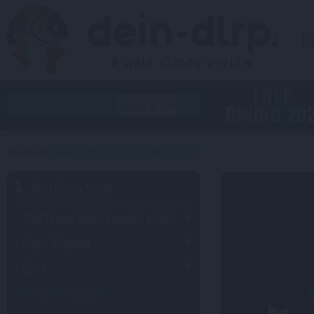
Bl
FREE
DINING 20
walt disney world
hollywood studios
Walt Disney World
Walt Disney World kompakt erklärt
Magic Kingdom
Epcot
Hollywood Studios