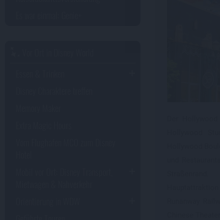
Es war einmal: Genie+
Vor Ort in Disney World
Essen & Trinken
Disney Charaktere treffen
Memory Maker
Der Hollywood 
Extra Magic Hours
Hollywood Stu
Vom Flughafen MCO zum Disney
Hollywood Boule
Hotel
und Restaurant
Mobil vor Ort: Disney Transport,
Straßenrand.
Mietwagen & Nahverkehr
Hauptattrakti
Orientierung in WDW
Runanway Railw
Chinese Theater
Geführte Touren