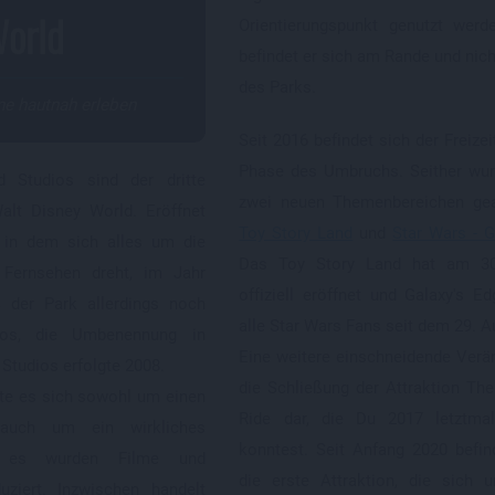
World
Orientierungspunkt genutzt werde
befindet er sich am Rande und nic
des Parks.
me hautnah erleben
Seit 2016 befindet sich der Freizei
Phase des Umbruchs. Seither wur
d Studios sind der dritte
zwei neuen Themenbereichen gea
lt Disney World. Eröffnet
Toy Story Land
und
Star Wars - G
, in dem sich alles um die
Das Toy Story Land hat am 30
Fernsehen dreht, im Jahr
offiziell eröffnet und Galaxy's Ed
 der Park allerdings noch
alle Star Wars Fans seit dem 29. A
ios, die Umbenennung in
Eine weitere einschneidende Verän
Studios erfolgte 2008.
die Schließung der Attraktion Th
lte es sich sowohl um einen
Ride dar, die Du 2017 letztma
auch um ein wirkliches
konntest. Seit Anfang 2020 befin
n es wurden Filme und
die erste Attraktion, die sich
uziert. Inzwischen handelt