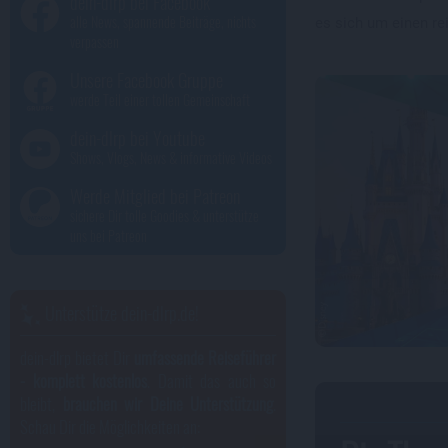
dein-dlrp bei Facebook
alle News, spannende Beiträge, nichts
es sich um einen r
verpassen
Unsere Facebook Gruppe
werde Teil einer tollen Gemeinschaft
dein-dlrp bei Youtube
Shows, Vlogs, News & informative Videos
Werde Mitglied bei Patreon
sichere Dir tolle Goodies & unterstütze
uns bei Patreon
Unterstütze dein-dlrp.de!
dein-dlrp bietet Dir
umfassende Reiseführer
- komplett kostenlos
. Damit das auch so
bleibt,
brauchen wir Deine Unterstützung
.
Schau Dir die Möglichkeiten an: