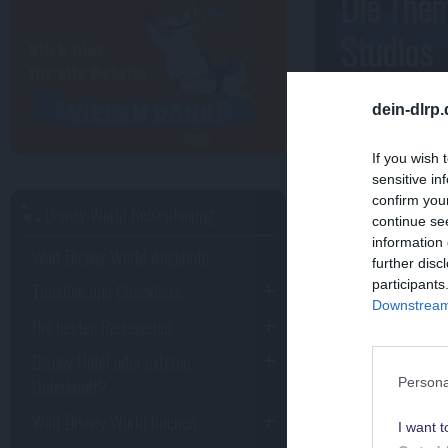
Die Them
Studios
dein-dlrp
If you wish 
sensitive in
confirm you
Disney World Reiseplanung
continue se
information 
Walt Disney World Angebote
further disc
participants
Timeline und Checkliste
Downstream 
Die besten Reisezeiten
Disney Hotel oder externe
Unterkunft?
Persona
Walt Disney World buchen
I want t