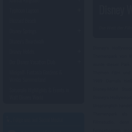
Disney 
Typhoon Lagoon
Blizzard Beach
Die Welt der Fil
Disney Springs
Disney's Boardwalk
Disney's Hollywoo
Disney Hotels
Themenpark von Wa
Der Disney Vacation Club
wurde dieser Park
Minigolf: Fantasia Gardens &
Themen Film und 
Winter Summerland
1989. Damals hieß
Saisonale Highlights & Events in
Disney-MGM Stud
Walt Disney World
Disney's Hollywood 
Ursprünglich hande
Themenpark als 
Folge uns auf Social Media!
Filmstudio, den
Fernsehserien prod