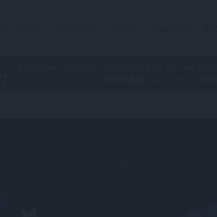
og
Forum
Reiseplanung
Tickets
Pauschalen
Ang
Buche Deinen Traumurlaub in Walt Disney World 2027 und sicher
27
200 € Rabatt
, Magic Ticket mit
Memor