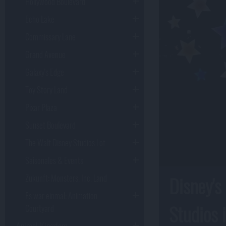
Hollywood Boulevard
Echo Lake
Commissary Lane
Grand Avenue
Galaxy's Edge
Toy Story Land
Pixar Plaza
Sunset Boulevard
The Walt Disney Studios Lot
Saisonales & Events
Zukunft: Monsters, Inc. Land
Disney's
Es war einmal: Animation
Studios 
Courtyard
Animal Kingdom