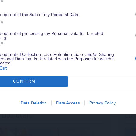
In
Gran
o opt-out of the Sale of my Personal Data.
Werde jetzt
Magical Insider
damit Du in Zukunft kein Angebot verpasst
Toy 
In
sichere Dir ein gratis Guidebook mit Tipps zu Walt Disney World & weiter
Vorteile - natürlich kostenlos & jederzeit kündbar.
Anim
to opt-out of processing my Personal Data for Targeted
ing.
In
Suns
o opt-out of Collection, Use, Retention, Sale, and/or Sharing
Star
ersonal Data that Is Unrelated with the Purposes for which it
lected.
Im Folge
Out
dieser B
CONFIRM
Data Deletion
Data Access
Privacy Policy
 Boulevard
Ech