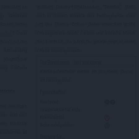
e Kleinsten an
größten Disney-Filmklassiker, “Dumbo”, dreht
ig abkühlen
sich in diesem Bereich des Fantasylands alles
essen lieber
um das Thema 'Zirkus'. Dabei erwecken große
reffen
? Dann
Zirkusplakate, bunte Farben und lebhafte Musik
eshow”, wo der
den Eindruck, als wärst Du geradewegs in einen
 Astounding
Zirkus hineinspaziert.
 Magnifique
The Barnstormer - kurz und knapp:
isy Fortuna
Kinderachterbahn mitten im Storybook Circus
im Fantasyland
Eigenschaften
chichte
Wartezeit:
iner heutigen
Gruselfaktor für Kids
us - erst seit
Nervenkitzel
ine ähnliche
Schwindelgefahr
arnstormer at
Wertung für...