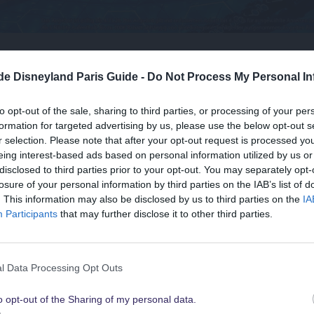
.de Disneyland Paris Guide -
Do Not Process My Personal In
t Du schon?
ist d
to opt-out of the sale, sharing to third parties, or processing of your per
mach
formation for targeted advertising by us, please use the below opt-out s
r selection. Please note that after your opt-out request is processed y
es w
eing interest-based ads based on personal information utilized by us or
disclosed to third parties prior to your opt-out. You may separately opt-
losure of your personal information by third parties on the IAB’s list of
Suchst Du
. This information may also be disclosed by us to third parties on the
IA
die besten Angebote
Participants
that may further disclose it to other third parties.
für Walt Disney World
Als de
l Data Processing Opt Outs
kostenl
uns
o opt-out of the Sharing of my personal data.
Schau sie Dir hier alle an