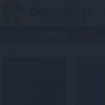
Bl
FREE
DINING 20
walt disney world
magic kingdom
fantasyland
the barnstor
Walt Disney World
Walt Disney World kompakt erklärt
Magic Kingdom
Main Street U.S.A.
Adventureland