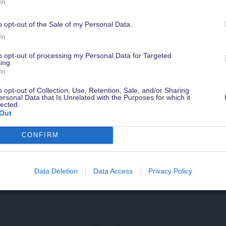
nach
In
Mail
o opt-out of the Sale of my Personal Data.
Werde jetzt
Magical Insider
damit Du in Zukunft kein Angebot verpasst
dein-dlrp
die
In
sichere Dir ein gratis Guidebook mit Tipps zu Walt Disney World & weiter
cal Insider
Disn
Vorteile - natürlich kostenlos & jederzeit kündbar.
to opt-out of processing my Personal Data for Targeted
ing.
exkl
In
n & Vorteile sichern
o opt-out of Collection, Use, Retention, Sale, and/or Sharing
ersonal Data that Is Unrelated with the Purposes for which it
lected.
Out
CONFIRM
Data Deletion
Data Access
Privacy Policy