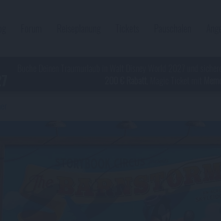
og
Forum
Reiseplanung
Tickets
Pauschalen
Ang
Buche Deinen Traumurlaub in Walt Disney World 2027 und sicher
27
200 € Rabatt
, Magic Ticket mit
Memor
mer