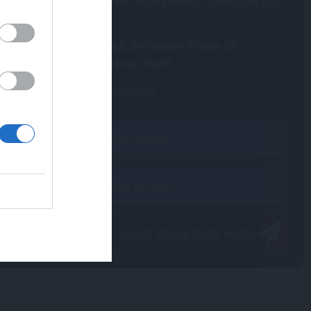
 Disneyland Paris & Walt Disney World - direkt per E-
,
attraktivsten Angebote
& die besten Preise für
e
eyland Paris & Walt Disney World
usive Inhalte
vor allen anderen