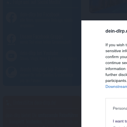
Folge uns auf Social Media!
dein-dlrp bei Facebook
alle News, spannende Beiträge, nichts
verpassen
dein-dlrp
Unsere Facebook Gruppe
Wusstes
werde Teil einer tollen Gemeinschaft
If you wish 
sensitive in
dein-dlrp bei Youtube
confirm you
Shows, Vlogs, News & informative Videos
continue se
Werde Mitglied bei Patreon
information 
sichere Dir tolle Goodies & unterstütze
further disc
uns bei Patreon
participants
Downstream 
Unterstütze dein-dlrp.de!
Persona
dein-dlrp bietet Dir
umfassende Reiseführer
- komplett kostenlos
. Damit das auch so
I want t