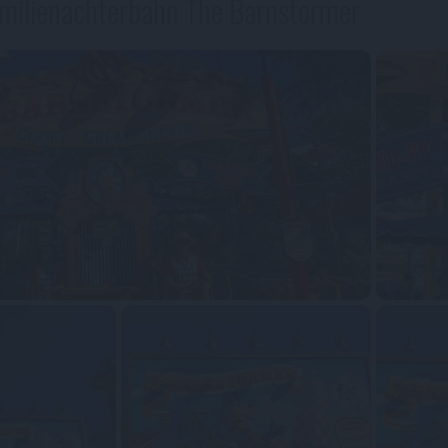
amilienachterbahn The Barnstormer