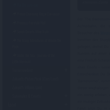
kleinsten Gäste
The Barnstormer
Prince Charming Regal Carrousel
Bei 'The Barnstorm
Princess Fairytale Hall
Achterbahn, die s
Seven Dwarfs Mine Train
Besucher des
Magi
The Many Adventures of Winnie the
Inmitten des Stor
Pooh
gelegen, drehst Du 
Runden auf einer 
Under the Sea - Journey of the
eine Freiluft-Scheun
Little Mermaid
alias Goofy - sein
Tomorrowland
Entscheidest Du D
Zukunft: Piston Peak (Cars Land)
'Barnstormer', nim
Zukunft: Villains Land
dieser waghalsigen 
ein wenig erleben,
Saisonales & Events
ein mutiger Zirkusk
Epcot
Fahrt sitzt Du in