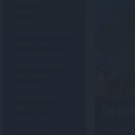
Liberty Square
Frontierland
Fantasyland
Casey Jr. Splash 'n' Soak Station
Cinderella Castle
Dumbo the Flying Elephant
Enchanted Tales with Belle
It's A Small World
Mad Tea Party
Meet Ariel at her Grotto
The Bar
Mickey's PhilharMagic
Peter Pan's Flight
Pete's Silly Sideshow
Nicht zu rasante