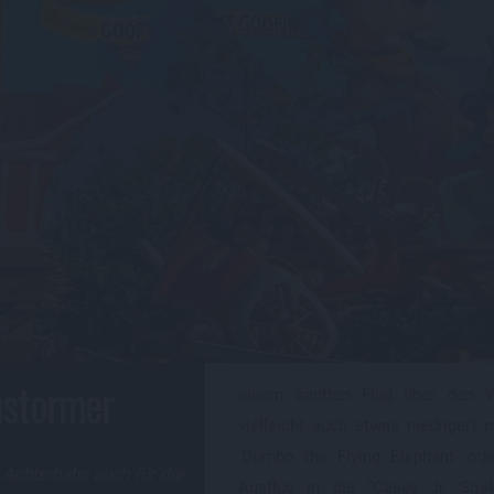
nstormer
einem sanften Flug über den W
vielleicht auch etwas niedriger)
'Dumbo the Flying Elephant' od
 Achterbahn auch für die
Ausflug in die “Casey Jr. Soa