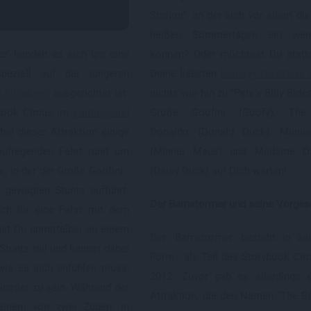
Station”, an der sich vor allem di
heißen Sommertagen ein wen
er' handelt es sich um eine
können? Oder möchtest Du stattd
peziell auf die jüngeren
Deine liebsten
Disney-Charaktere t
c Kingdoms
ausgerichtet ist.
nichts wie hin zu “Pete's Silly Sid
ybook Circus im
Fantasyland
Große Goofini (Goofy), The
bei dieser Attraktion einige
Donaldo (Donald Duck), Minnie
aufregenden Fahrt rund um
(Minnie Maus) und Madame Da
e, in der der Große Goofini -
(Daisy Duck) auf Dich warten!
e gewagten Stunts aufführt.
Der Barnstormer und seine Vorges
ich für eine Fahrt mit dem
mst Du unmittelbar an einem
Der 'Barnstormer' besteht in se
Stunts teil und kannst dabei
Form - als Teil des Storybook Circ
 wie es sich anfühlen muss,
2012. Zuvor gab es allerdings e
ünstler zu sein. Während der
Attraktion, die den Namen “The B
 einem von zwei Zügen, in