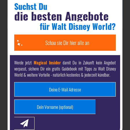
Suchst Du
and Wide in Circle-Vision 360)
die besten Angebote
für Walt Disney World?
Jetzt dein-dlrp
Schau sie Dir hier alle an
Magical Insider
werden & Vorteile sichern
Werde jetzt
Magical Insider
damit Du in Zukunft kein Angebot
verpasst, sichere Dir ein gratis Guidebook mit Tipps zu Walt Disney
World & weitere Vorteile - natürlich kostenlos & jederzeit kündbar.
Magical Insider
Als dein-dlrp
bekommst Du komplett
kostenlos:
unsere
gratis Guides mit den besten Tipps
für Deine
Reise nach Disneyland Paris & Walt Disney World -
direkt per E-Mail