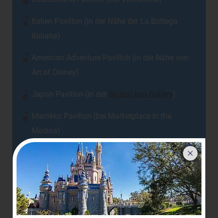
Italien Pavillon (in der Nähe der La Bottega
Italiana)
American Adventure Pavillon (in der Nähe von
Art of Disney)
Japan Pavillon (in der
Bijutsu-kan Gallery
)
Marokko Pavillon (bei Marketplace in the
Medina)
Frankreich Pavillon (bei Souvenirs de France)
Pavillon des Vereinigten Königreichs (bei The
Toy Soldier)
Kanada Pavillon (am Ausgang von Canada Far