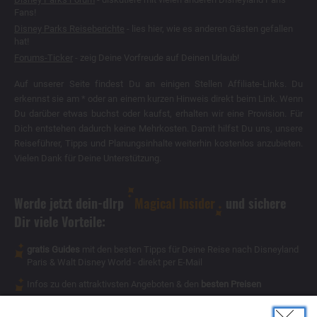
Fans!
Disney Parks Reiseberichte
- lies hier, wie es anderen Gästen gefallen
hat!
Forums-Ticker
- zeig Deine Vorfreude auf Deinen Urlaub!
Auf unserer Seite findest Du an einigen Stellen Affiliate-Links. Du
erkennst sie am * oder an einem kurzen Hinweis direkt beim Link. Wenn
Du darüber etwas buchst oder kaufst, erhalten wir eine Provision. Für
Dich entstehen dadurch keine Mehrkosten. Damit hilfst Du uns, unsere
Reiseführer, Tipps und Planungsinhalte weiterhin kostenlos anzubieten.
Vielen Dank für Deine Unterstützung.
Werde jetzt dein-dlrp
Magical Insider
und sichere
Dir viele Vorteile:
gratis Guides
mit den besten Tipps für Deine Reise nach Disneyland
Paris & Walt Disney World - direkt per E-Mail
Infos zu den attraktivsten Angeboten & den
besten Preisen
Magical Insider
exklusive Inhalte
- für Dich als