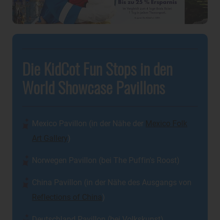
Die KidCot Fun Stops in den
World Showcase Pavillons
Mexico Pavillon (in der Nähe der
Mexico Folk
Art Gallery
)
Norwegen Pavillon (bei The Puffin's Roost)
China Pavillon (in der Nähe des Ausgangs von
Reflections of China
)
Deutschland Pavillon (bei Volkskunst)