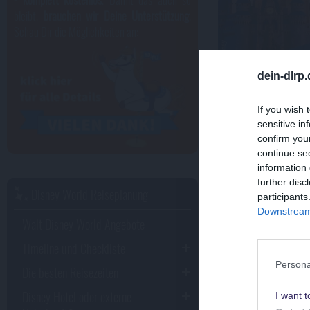
bleibt,
brauchen wir Deine Unterstützung
.
Schau Dir die Möglichkeiten an:
dein-dlrp
If you wish 
sensitive in
Wusstes
confirm you
continue se
information 
further disc
Disney World Reiseplanung
participants
Downstream 
Walt Disney World Angebote
Timeline und Checkliste
Persona
Die besten Reisezeiten
Disney Hotel oder externe
I want t