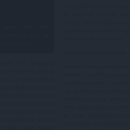
dem er alles mit seinem sorglos
den Kopf stellt ? und das wort
Ende der Fahrt sind Figment und
 diesem Dark Ride
zu sehen, die gemeinsam 'One Littl
Figment, was durch die
Titelsong der Attraktion, singen.
ation möglich ist
Veränderungen an der Attraktion
ourney into Imagination
Die erste Version von Journey int
 heutigen Form seit 2002 im
eröffnete schon 1983 und war ei
n
in
Epcot
. Dabei handelt es
der Disney Imagineers Tony Baxt
sischen Dark Ride, bei dem
Kirk. Im Fokus standen dabei Fi
arbene Drache Figment im
Dreamfinder, ein alter Mann mit
ahrt nimmt Dich mit in das
einem blauen Anzug und Zylinder
ute, das auch fünf Laboren
war in der Originalgeschichte d
bore basieren auf den fünf
eine Erfindung des Dreamfinders
en: Sehen, Hören, Riechen,