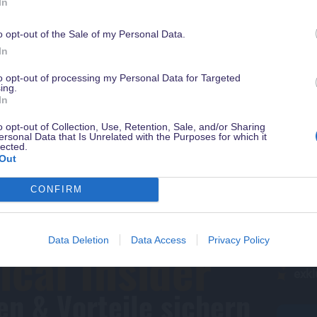
Werk
In
"Insi
o opt-out of the Sale of my Personal Data.
Werde jetzt
Magical Insider
damit Du in Zukunft kein Angebot verpasst
In
sichere Dir ein gratis Guidebook mit Tipps zu Walt Disney World & weiter
Vorteile - natürlich kostenlos & jederzeit kündbar.
to opt-out of processing my Personal Data for Targeted
ing.
In
Als de
o opt-out of Collection, Use, Retention, Sale, and/or Sharing
ersonal Data that Is Unrelated with the Purposes for which it
kostenl
lected.
Out
uns
nach
CONFIRM
Mail
dein-dlrp
die
Data Deletion
Data Access
Privacy Policy
cal Insider
Disn
exkl
n & Vorteile sichern