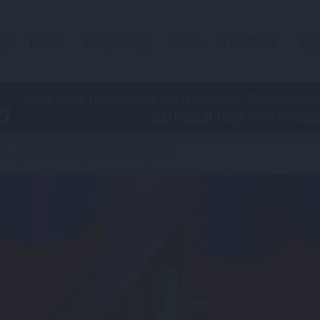
og
Forum
Reiseplanung
Tickets
Pauschalen
Ang
Buche Deinen Traumurlaub in Walt Disney World 2027 und sicher
27
200 € Rabatt
, Magic Ticket mit
Memor
lon
journey into imagination with figment