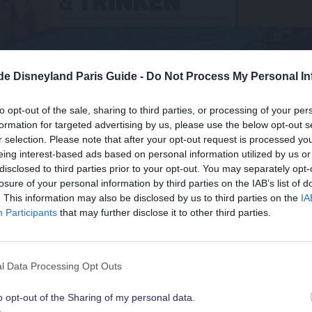
.de Disneyland Paris Guide -
Do Not Process My Personal In
to opt-out of the sale, sharing to third parties, or processing of your per
formation for targeted advertising by us, please use the below opt-out s
t Du schon?
Obwo
r selection. Please note that after your opt-out request is processed y
find
eing interest-based ads based on personal information utilized by us or
disclosed to third parties prior to your opt-out. You may separately opt-
So is
losure of your personal information by third parties on the IAB’s list of
„Dea
Suchst Du
. This information may also be disclosed by us to third parties on the
IA
die besten Angebote
Participants
that may further disclose it to other third parties.
Der T
Sher
für Walt Disney World
für 
l Data Processing Opt Outs
Tomo
Figme
o opt-out of the Sharing of my personal data.
Schau sie Dir hier alle an