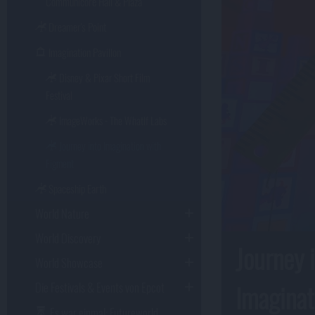
Communicore Hall & Plaza
Dreamer's Point
Imagination Pavillon
Disney & Pixar Short Film
Festival
ImageWorks - The WhatIf Labs
Journey into Imagination with
Figment
Spaceship Earth
World Nature
World Discovery
Journey 
World Showcase
Imaginat
Die Festivals & Events von Epcot
Es war einmal: Futureworld