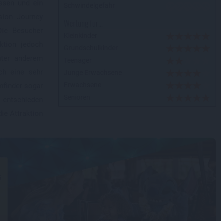
ossen und ein
Schwindelgefahr
sion Journey
Wertung für...
Die Besucher
Kleinkinder
ktion jedoch
Grundschulkinder
nter anderem
Teenager
ch eine sehr
Junge Erwachsene
Erwachsene
mfinder sogar
Senioren
n entschieden
die Attraktion