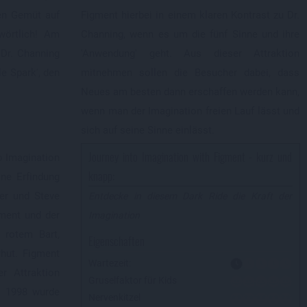
en Gemüt auf
Figment hierbei in einem klaren Kontrast zu Dr.
wörtlich! Am
Channing, wenn es um die fünf Sinne und ihre
 Dr. Channing
'Anwendung' geht. Aus dieser Attraktion
e Spark', den
mitnehmen sollen die Besucher dabei, dass
Neues am besten dann erschaffen werden kann,
wenn man der Imagination freien Lauf lässt und
sich auf seine Sinne einlässt.
Journey into Imagination with Figment - kurz und
o Imagination
knapp:
ne Erfindung
er und Steve
Entdecke in diesem Dark Ride die Kraft der
gment und der
Imagination
 rotem Bart,
Eigenschaften
hut. Figment
Wartezeit:
er Attraktion
Gruselfaktor für Kids
. 1998 wurde
Nervenkitzel