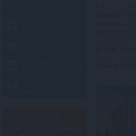
Folge uns auf Social Media!
Fühlen und Schm
zusammen mit den
dein-dlrp bei Facebook
Nigel Channing in 
alle News, spannende Beiträge, nichts
Begleitet wirst Du 
verpassen
von Dr. Channing,
Unsere Facebook Gruppe
der überall für Auf
werde Teil einer tollen Gemeinschaft
verwandelt sich F
dein-dlrp bei Youtube
Stinktier, das die B
Shows, Vlogs, News & informative Videos
Werde Mitglied bei Patreon
sichere Dir tolle Goodies & unterstütze
uns bei Patreon
Unterstütze dein-dlrp.de!
dein-dlrp bietet Dir
umfassende Reiseführer
- komplett kostenlos
. Damit das auch so