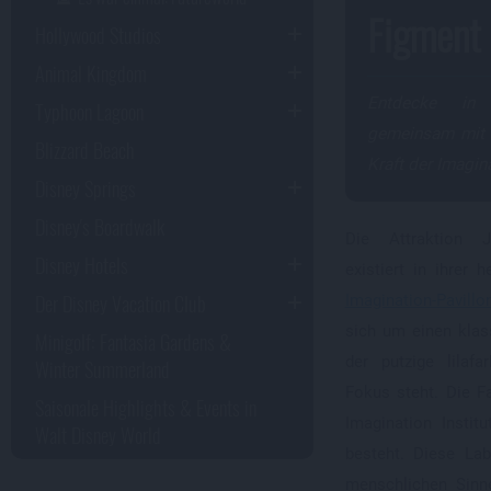
Figment
Hollywood Studios
Animal Kingdom
Entdecke in
Typhoon Lagoon
gemeinsam mit 
Blizzard Beach
Kraft der Imagin
Disney Springs
Disney's Boardwalk
Die Attraktion J
Disney Hotels
existiert in ihrer
Der Disney Vacation Club
Imagination-Pavillo
sich um einen klas
Minigolf: Fantasia Gardens &
der putzige lilaf
Winter Summerland
Fokus steht. Die F
Saisonale Highlights & Events in
Imagination Instit
Walt Disney World
besteht. Diese La
menschlichen Sinn