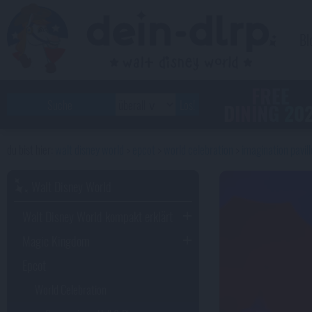
Bl
FREE
DINING 20
walt disney world
epcot
world celebration
imagination pavil
Walt Disney World
Walt Disney World kompakt erklärt
Magic Kingdom
Epcot
World Celebration