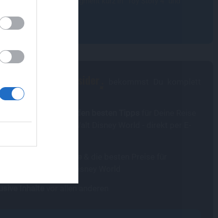
en von Disney. So war Figment kurz in "Toy Story 4" und
de Out" zu sehen.
,
e
Magical Insider
in-dlrp
bekommst Du komplett
os:
ere
gratis Guides mit den besten Tipps
für Deine Reise
 Disneyland Paris & Walt Disney World - direkt per E-
attraktivsten Angebote
& die besten Preise für
eyland Paris & Walt Disney World
usive Inhalte
vor allen anderen