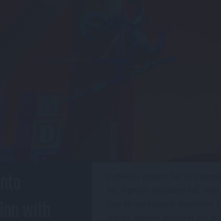
into
Duftwolke einhüllt. Als Dr. Channi
das Figment verursacht hat, sieht,
ion with
Tour ab und Figment übernimmt. 
und die anderen Besucher mit in 