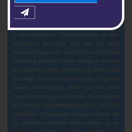
Beauty and the Beast Sing-
Along
In dem Theater im Frankreich-Pavillon, in dem
Impressions de France läuft, wird seit 2020
mehrmals täglich auch das Beauty and the Beast
Sing-Along aufgeführt. Dabei handelt es sich um
eine gekürzte Version des Films "Die Schöne und
das Biest", die sich auf Gastons Helfer LeFou und
dessen Anstrengungen, Belle und das Biest
zusammenzubringen, konzentriert. Die Sprecherin
des Films ist keine geringere als die im Jahr 2022
verstorbene Schauspielerin Angela Lansbury, die
im Originalfilm Madame Pottine sprach. Da es