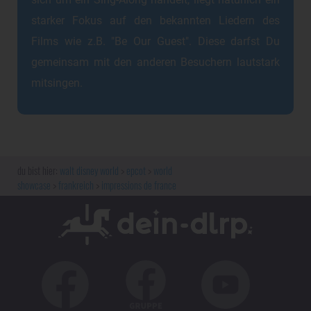
sich um ein Sing-Along handelt, liegt natürlich ein
starker Fokus auf den bekannten Liedern des
Films wie z.B. "Be Our Guest". Diese darfst Du
gemeinsam mit den anderen Besuchern lautstark
mitsingen.
walt disney world
epcot
world
showcase
frankreich
impressions de france