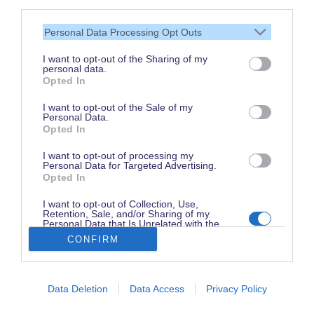
Vielen Dank,
third parties.
dass Du unsere Seite liest.
Personal Data Processing Opt Outs
Schau regelmäßig wieder
rein!
I want to opt-out of the Sharing of my
personal data.
Opted In
I want to opt-out of the Sale of my
Personal Data.
© dein-dlrp | Einige Elemente ©Disney. dein-dlrp ist ein Reiseführer für
Opted In
Disneyland Paris & Walt Disney World und ist unabhängig von "The Walt
Disney Company", "EuroDisney S.C.A." oder deren Tochter- sowie
Partnerunternehmen.
I want to opt-out of processing my
* Affiliate-Link: Deine Buchung unterstützt uns. Preise und Bedingungen gelten
Personal Data for Targeted Advertising.
beim jeweiligen Anbieter. ** Ausgewählte Pauschalen. Trinkgelder
Opted In
ausgenommen.
Impressum
|
Datenschutzerklärung
I want to opt-out of Collection, Use,
Retention, Sale, and/or Sharing of my
Personal Data that Is Unrelated with the
Purposes for which it was collected.
CONFIRM
Opted Out
Data Deletion
Data Access
Privacy Policy