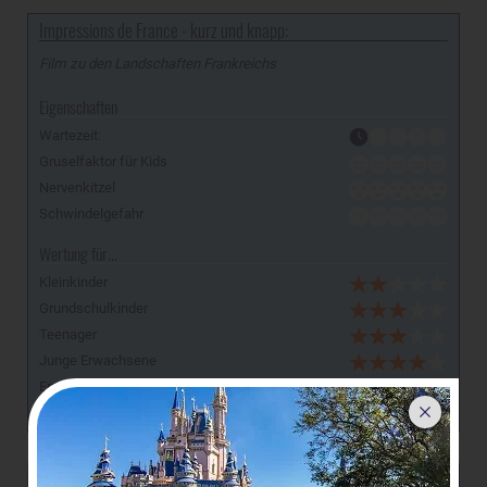
Impressions de France - kurz und knapp:
Film zu den Landschaften Frankreichs
Eigenschaften
Wartezeit:
Gruselfaktor für Kids
Nervenkitzel
Schwindelgefahr
Wertung für...
Kleinkinder
Grundschulkinder
Teenager
Junge Erwachsene
Erwachsene
Senioren