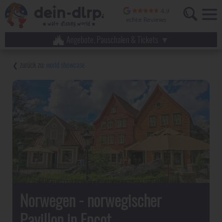
Angebote, Pauschalen & Tickets
world showcase
Norwegen - norwegischer
Pavillon in Epcot