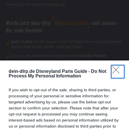
Vielen Dank für Deine Unterstützung.
Werde jetzt dein-dlrp
Magical Insider
und sichere
Dir viele Vorteile:
gratis Guides
mit den besten Tipps für Deine Reise nach Disneyland
Paris & Walt Disney World - direkt per E-Mail
Infos zu den attraktivsten Angeboten & den
besten Preisen
Magical Insider
exklusive Inhalte
- für Dich als
dein-dlrp.de Disneyland Paris Guide -
Do Not
Process My Personal Information
If you wish to opt-out of the sale, sharing to third parties, or
processing of your personal or sensitive information for
targeted advertising by us, please use the below opt-out
section to confirm your selection. Please note that after your
opt-out request is processed you may continue seeing
interest-based ads based on personal information utilized by
us or personal information disclosed to third parties prior to