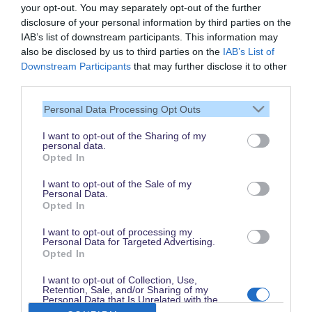
your opt-out. You may separately opt-out of the further
disclosure of your personal information by third parties on the
IAB’s list of downstream participants. This information may
also be disclosed by us to third parties on the
IAB’s List of
Downstream Participants
that may further disclose it to other
Vielen Dank,
third parties.
dass Du unsere Seite liest.
Personal Data Processing Opt Outs
Schau regelmäßig wieder
rein!
I want to opt-out of the Sharing of my
personal data.
Opted In
I want to opt-out of the Sale of my
Personal Data.
© dein-dlrp | Einige Elemente ©Disney. dein-dlrp ist ein Reiseführer für
Opted In
Disneyland Paris & Walt Disney World und ist unabhängig von "The Walt
Disney Company", "EuroDisney S.C.A." oder deren Tochter- sowie
Partnerunternehmen.
I want to opt-out of processing my
* Affiliate-Link: Deine Buchung unterstützt uns. Preise und Bedingungen gelten
Personal Data for Targeted Advertising.
beim jeweiligen Anbieter. ** Ausgewählte Pauschalen. Trinkgelder
Opted In
ausgenommen.
Impressum
|
Datenschutzerklärung
I want to opt-out of Collection, Use,
Retention, Sale, and/or Sharing of my
Personal Data that Is Unrelated with the
Purposes for which it was collected.