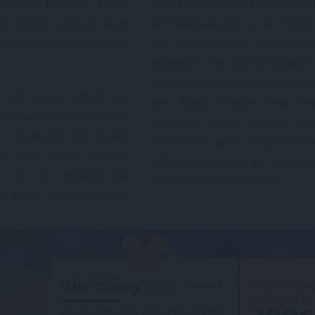
rfahrene Besucher stoßen
zum Beispiel einen Fußweg von E
hre Grenzen, wenn es darum
am Boardwalk bis zu den Hollyw
oder schnellsten Weg von A
Das Magic Kingdom ist zum Beis
Kilometer vom Animal Kingdom e
Strecke, die zwischen den All Sta
Fall wissen solltest: das
dem Magic Kingdom liegt, bet
teht aus vier Themenparks,
Kilometer um ein weiteres Beis
s, annähernd 30 Hotels,
Distanzen zu geben. Oft gibt es au
zen und vielen weiteren
Fußweg, sodass Du gar nicht lau
ast Du als Vergleich das
selbst wenn Du es wolltest.
or Augen, wo Du eigentlich