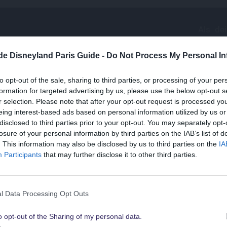
Als de
kostenl
.de Disneyland Paris Guide -
Do Not Process My Personal In
uns
nach
to opt-out of the sale, sharing to third parties, or processing of your per
Mail
formation for targeted advertising by us, please use the below opt-out s
r selection. Please note that after your opt-out request is processed y
dein-dlrp
die
eing interest-based ads based on personal information utilized by us or
cal Insider
Disn
disclosed to third parties prior to your opt-out. You may separately opt-
losure of your personal information by third parties on the IAB’s list of
Suchst Du
exkl
. This information may also be disclosed by us to third parties on the
IA
die besten Angebote
n & Vorteile sichern
Participants
that may further disclose it to other third parties.
für Walt Disney World
l Data Processing Opt Outs
o opt-out of the Sharing of my personal data.
Schau sie Dir hier alle an