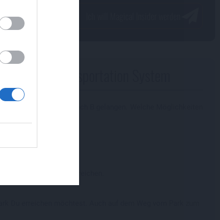
,
e
dem Disney Transportation System
stems kostenlos von A nach B gelangen. Welche Möglichkeiten
en.
 die Disney Parks zu erreichen.
Park Du erreichen möchtest. Auch auf dem Weg vom Park zum