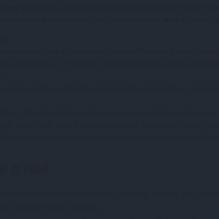
Disney Skyliner gibt, gibt es einige Ausnahmen zu dieser Regel! Vo
ternativ zum Bus auch den Disney Skyliner nutzen, wenn Du nach E
ls
Deluxe Hotels gibt es je nachdem, welcher Park das Ziel ist, unte
tels Contemporary, Polynesian und Grand Floridian mit der Monora
n.
und in die Hollywood Studios können Gäste der Hotels am Boardwal
Resort führt der Skyliner nach Epcot und in die Hollywood Studios.
tels Beach club, Yacht Club und Boardwalk Inn können mit dem Skyl
 Deluxe Resorts verfügen über Busanbindungen zu sämtlichen Parks
el zu Hotel
zwischen den einzelnen Hotels ist schwierig, denn es gibt keine
oder einen der Parks notwendig.