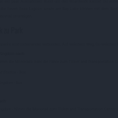
ings ein paar Ausnahmen: Rund um den Boardwalk kannst Du entw
 die Seven Seas Lagoon sowie am Bay Lake können mit dem Boot
einmal umsteigen.
k zu Park
nparks sind miteinander verbunden. Auf welchem Weg, Du welchen Par
Kingdom nach:
imm die Monorails oder die Fähre zum Ticket and Transportation C
d Studios
- Bus
Kingdom
- Bus
ach:
ingdom
- Nimm die Monorail zum Ticket and Transportation Center