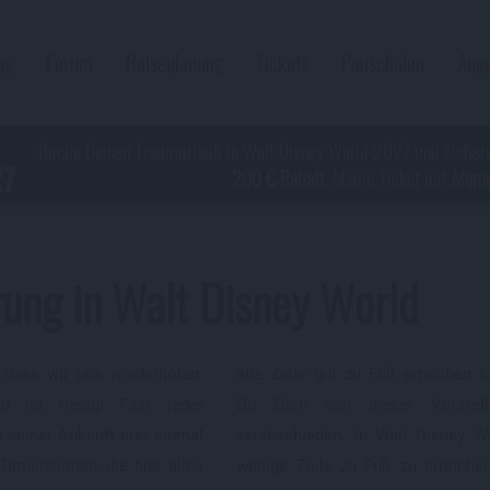
og
Forum
Reiseplanung
Tickets
Pauschalen
Ang
Buche Deinen Traumurlaub in Walt Disney World 2027 und sicher
27
200 € Rabatt
, Magic Ticket mit
Memor
rung in Walt Disney World
, dass wir uns wiederholen:
alle Ziele gut zu Fuß erreichen 
d ist riesig! Fast jeder
Du Dich von dieser Vorstell
i seiner Ankunft erst einmal
verabschieden. In Walt Disney W
Dimensionen, die hier alles
wenige Ziele zu Fuß zu erreiche