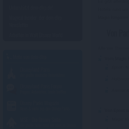
Es gibt allerd
Unterstützt dein-dlrp.de!
Hotels rund um
Magical Insider: der dein-dlrp
Magic Kingdom 
Newsletter
Von Par
Arbeiten in Walt Disney World
Alle vier Theme
Mehr von dein-dlrp
Vom Magic 
Epcot
- N
Disneyland Paris
der große deutsche Reiseführer
Hollywoo
Disneyland Paris Forum
Animal 
Fragen, Antworten, Leute treffen
Disney Parks Magazin
News & mehr aus den Disney Parks
Von Epcot n
MSE - Die Disney Seite
Magic K
die große Seite rund um alles zu Disney