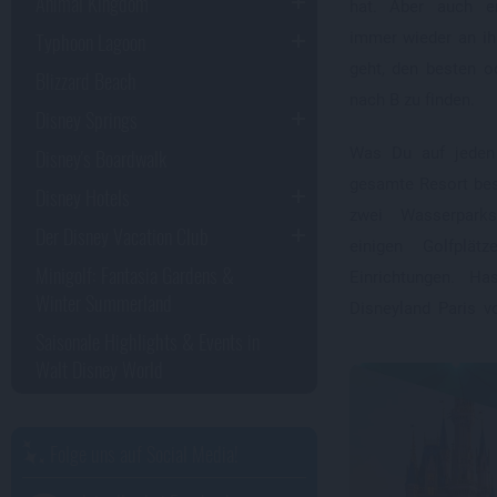
Animal Kingdom
hat. Aber auch e
Typhoon Lagoon
immer wieder an i
geht, den besten 
Blizzard Beach
nach B zu finden.
Disney Springs
Disney's Boardwalk
Was Du auf jeden 
gesamte Resort bes
Disney Hotels
zwei Wasserpark
Der Disney Vacation Club
einigen Golfplät
Minigolf: Fantasia Gardens &
Einrichtungen. H
Winter Summerland
Disneyland Paris v
Saisonale Highlights & Events in
Walt Disney World
Folge uns auf Social Media!