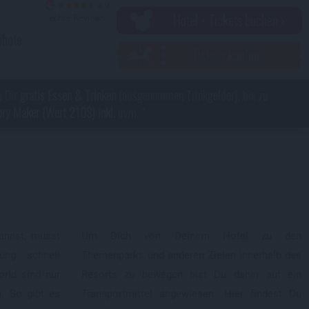
Hotel + Tickets buchen ›
ebote
Tickets kaufen ›
e Dir
gratis Essen & Trinken
(ausgenommen Trinkgelder), bis zu
y Maker (Wert 210$) inkl.
uvm. *
kannst, musst
Um Dich von Deinem Hotel zu den
ung schnell
Themenparks und anderen Zielen innerhalb des
orld sind nur
Resorts zu bewegen bist Du daher auf ein
n. So gibt es
Transportmittel angewiesen. Hier findest Du