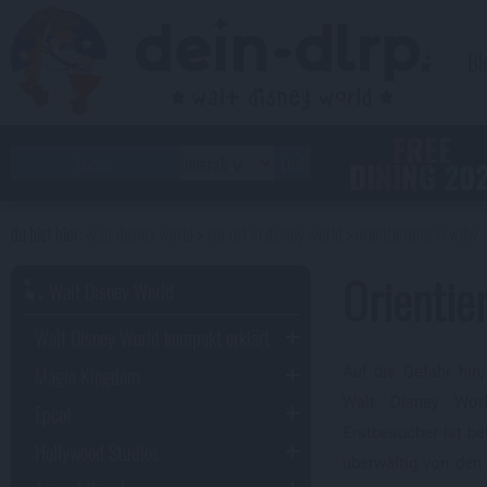
Bl
FREE
DINING 20
walt disney world
vor ort in disney world
orientierung in wdw
Orientie
Walt Disney World
Walt Disney World kompakt erklärt
Magic Kingdom
Auf die Gefahr hin
Walt Disney Worl
Epcot
Erstbesucher ist be
Hollywood Studios
überwältig von den 