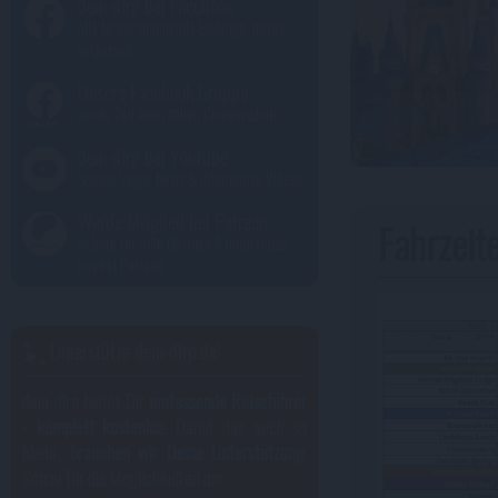
dein-dlrp bei Facebook
alle News, spannende Beiträge, nichts
verpassen
Unsere Facebook Gruppe
werde Teil einer tollen Gemeinschaft
dein-dlrp bei Youtube
Shows, Vlogs, News & informative Videos
Werde Mitglied bei Patreon
Fahrzeit
sichere Dir tolle Goodies & unterstütze
uns bei Patreon
Unterstütze dein-dlrp.de!
dein-dlrp bietet Dir
umfassende Reiseführer
- komplett kostenlos
. Damit das auch so
bleibt,
brauchen wir Deine Unterstützung
.
Schau Dir die Möglichkeiten an: