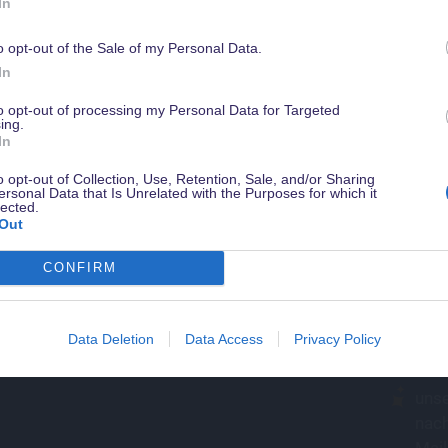
In
o opt-out of the Sale of my Personal Data.
Werde jetzt
Magical Insider
damit Du in Zukunft kein Angebot verpasst
In
sichere Dir ein gratis Guidebook mit Tipps zu Walt Disney World & weiter
Vorteile - natürlich kostenlos & jederzeit kündbar.
to opt-out of processing my Personal Data for Targeted
ing.
In
o opt-out of Collection, Use, Retention, Sale, and/or Sharing
ersonal Data that Is Unrelated with the Purposes for which it
lected.
Out
CONFIRM
Als de
Data Deletion
Data Access
Privacy Policy
kostenl
uns
nach