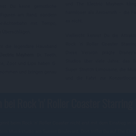
und The Electric Mayhem klinge
mmst Du keine gemütliche
harmloser als Aerosmith – die Fah
n Figuren am Rand, sondern
es nicht.
or-Achterbahn mit Tempo,
 Überschlägen.
Vielleicht kennst Du die Attrak
Rock 'n' Roller Coaster Starrin
eht die legendäre Hausband
Diese Version prägte Disney'
Electric Mayhem
. Dr. Teeth,
Studios über viele Jahre: das T
ice, Zoot und Lips haben G-
Super Stretch Limousine, die Mu
rnommen und bringen genau
und die Fahrt zur Konzertlocat
 bei Rock 'n' Roller Coaster Starrin
ginnt beim Rock 'n' Roller Coaster nicht erst mit dem Einstieg in 
dem Musikstudio am Sunset Boulevard. Dort triffst Du auf The Elec