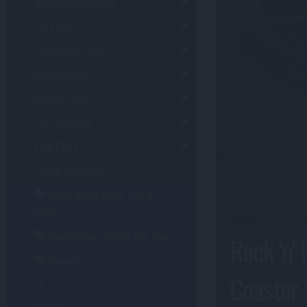
Hollywood Boulevard
Echo Lake
Commissary Lane
Grand Avenue
Galaxy's Edge
Toy Story Land
Pixar Plaza
Sunset Boulevard
Beauty and the Beast - Live on
Stage
Disney Villains: Unfairly Ever After
Rock 'n' 
Fantasmic!
Coaster 
Rock'n'Roller Coaster Starring The
Muppets