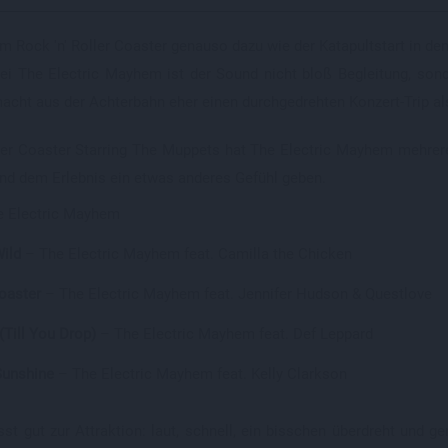
m Rock 'n' Roller Coaster genauso dazu wie der Katapultstart in de
Bei The Electric Mayhem ist der Sound nicht bloß Begleitung, son
cht aus der Achterbahn eher einen durchgedrehten Konzert-Trip als
ller Coaster Starring The Muppets hat The Electric Mayhem mehrer
 und dem Erlebnis ein etwas anderes Gefühl geben.
 Electric Mayhem
Wild
– The Electric Mayhem feat. Camilla the Chicken
oaster
– The Electric Mayhem feat. Jennifer Hudson & Questlove
(Till You Drop)
– The Electric Mayhem feat. Def Leppard
Sunshine
– The Electric Mayhem feat. Kelly Clarkson
st gut zur Attraktion: laut, schnell, ein bisschen überdreht und ge