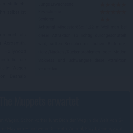
n vielleicht
Junge Erwachsene
Erwachsene
rt selbst ist
Senioren
Achtung!
Mindestgröße: 1,22 m Weil man bei
tion noch als
dieser Attraktion so richtig durchgeschüttelt
g Aerosmith.
wird, sollten Besucher mit hohem Blutdruck,
s Hollywood
Herz-/Nacken-/Rückenproblemen oder Motion
onstudio, die
Sickness und Schwangere diese Attraktion
sik im Wagen
vermeiden.
ion. Deshalb
g The Muppets erwartet
den Wagen. Schon vorher führt Dich der Weg in die Welt von G-
tric Mayhem – und wenn Dr. Teeth, Animal, Floyd, Janice, Zoot