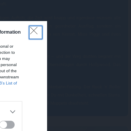
uft.
igen Auftritt, die Zeit wird knapp und irgendwie müssen alle
rd daraus natürlich kein geordneter Ausflug, sondern ein
formation
genau dem Humor, den Du von Kermit, Miss Piggy und ihren
sonal or
ection to
Mayhem muss zum Konzert – und der Weg dorthin beginnt mit
ou may
unkelheit und mehreren Überschlägen durch Hollywood. Das
 personal
out of the
r Intensität.
 downstream
B’s List of
kelheit und echtes Achterbahn-Feeling. Der Rock 'n' Roller
 Familienabenteuer. Wenn Du mit Dunkelheit, schnellen Starts,
nfach einsteigen, nur weil Muppets draufsteht.
?