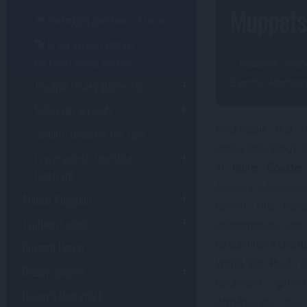
Muppets
The Twilight Zone Tower of Terror
Es war einmal: Lightning
McQueen's Racing Academy
Rasante Indoo
Electric Mayhem
The Walt Disney Studios Lot
Saisonales & Events
Rockmusik und ra
Zukunft: Monsters, Inc. Land
genau Dein Ding? D
Es war einmal: Animation
'n' Roller Coaste
Courtyard
Disney's Hollywoo
Animal Kingdom
lassen. Hier hab
Typhoon Lagoon
übernommen und 
Blizzard Beach
turbulentes Achterb
World. Der Rock 'n
Disney Springs
Boulevard gehör
Disney's Boardwalk
Attraktionen de