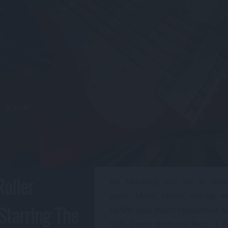
Roller
die Mischung mit, die zu diese
passt: Musik, Chaos, schräge I
Starring The
Gefühl, dass gleich irgendetwas 
läuft. Damit bleibt der Rock 'n' R