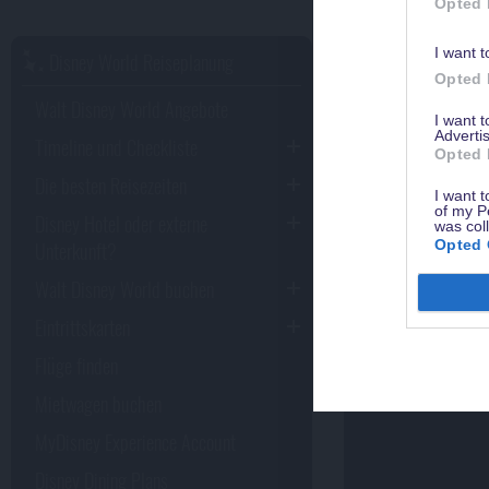
Opted 
I want t
Disney World Reiseplanung
Opted 
Walt Disney World Angebote
I want 
Advertis
Timeline und Checkliste
Opted 
Die besten Reisezeiten
I want t
of my P
Disney Hotel oder externe
was col
Opted 
Unterkunft?
Walt Disney World buchen
Eintrittskarten
Flüge finden
Mietwagen buchen
MyDisney Experience Account
Disney Dining Plans