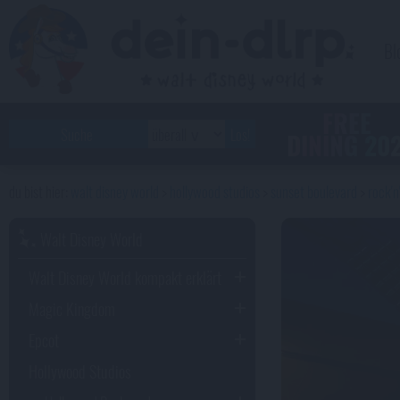
Bl
FREE
DINING 20
walt disney world
hollywood studios
sunset boulevard
rock'n
Walt Disney World
Walt Disney World kompakt erklärt
Magic Kingdom
Epcot
Hollywood Studios