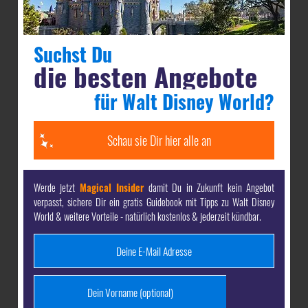
Suchst Du
die besten Angebote
für Walt Disney World?
Epcot ist der Themenpark, der von vielen
Schau sie Dir hier alle an
Besuchern am wenigsten mit der Disney Magie in
Verbindung gebracht wird, aber dennoch eine
Werde jetzt
Magical Insider
damit Du in Zukunft kein Angebot
ganz eigene Faszination ausübt. Neben den
verpasst, sichere Dir ein gratis Guidebook mit Tipps zu Walt Disney
World & weitere Vorteile - natürlich kostenlos & jederzeit kündbar.
lehrreichen und actiongeladenen Attraktionen in
Future World gibt es den eindrucksvollen World
Showcase mit den Länderpavillons.