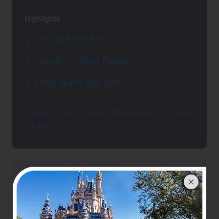
Highlights
Tron Lightcycle Run
Festival of Fantasy Parade
Seven Dwarfs Mine Train
Übersicht über weitere Attraktionen im Magic
Kingdom
Übersicht über die Attraktionen in
Epcot