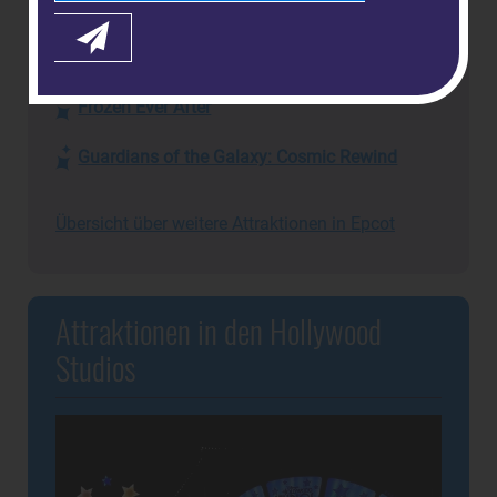
Highlights
Soarin'
Frozen Ever After
Guardians of the Galaxy: Cosmic Rewind
Übersicht über weitere Attraktionen in Epcot
Attraktionen in den Hollywood
Studios