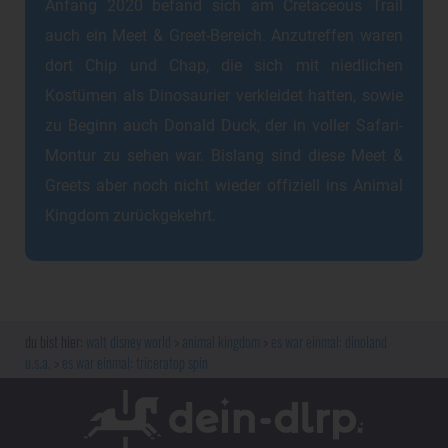
Anfang 2020 befand sich am Cretaceous Trail
auch ein Meet & Greet-Bereich. Anzutreffen waren
dort Chip und Chap, die sich mit niedlichen
Kostümen als Dinosaurier verkleidet hatten, sowie
zu Beginn auch Donald Duck, der in voller Safari-
Montur zu sehen war. Bislang sind diese Meet &
Greets aber noch nicht wieder offiziell ins Animal
Kingdom zurückgekehrt.
walt disney world
animal kingdom
es war einmal: dinoland
u.s.a.
es war einmal: triceratop spin