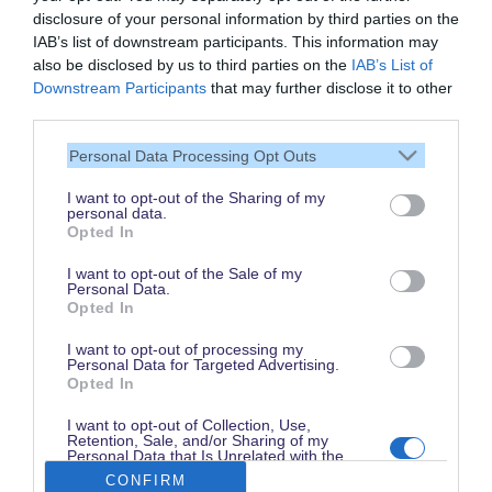
disclosure of your personal information by third parties on the
IAB’s list of downstream participants. This information may
also be disclosed by us to third parties on the
IAB’s List of
Downstream Participants
that may further disclose it to other
Vielen Dank,
third parties.
dass Du unsere Seite liest.
Personal Data Processing Opt Outs
Schau regelmäßig wieder
rein!
I want to opt-out of the Sharing of my
personal data.
Opted In
I want to opt-out of the Sale of my
Personal Data.
© dein-dlrp | Einige Elemente ©Disney. dein-dlrp ist ein Reiseführer für
Opted In
Disneyland Paris & Walt Disney World und ist unabhängig von "The Walt
Disney Company", "EuroDisney S.C.A." oder deren Tochter- sowie
Partnerunternehmen.
I want to opt-out of processing my
* Affiliate-Link: Deine Buchung unterstützt uns. Preise und Bedingungen gelten
Personal Data for Targeted Advertising.
beim jeweiligen Anbieter. ** Ausgewählte Pauschalen. Trinkgelder
Opted In
ausgenommen.
Impressum
|
Datenschutzerklärung
I want to opt-out of Collection, Use,
Retention, Sale, and/or Sharing of my
Personal Data that Is Unrelated with the
Purposes for which it was collected.
CONFIRM
Opted Out