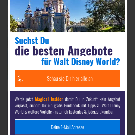
Suchst Du
die besten Angebote
für Walt Disney World?
Schau sie Dir hier alle an
Jetzt dein-dlrp
Werde jetzt
Magical Insider
damit Du in Zukunft kein Angebot
verpasst, sichere Dir ein gratis Guidebook mit Tipps zu Walt Disney
Magical Insider
World & weitere Vorteile - natürlich kostenlos & jederzeit kündbar.
werden & Vorteile sichern