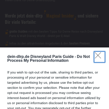
Vielen Dank für Deine Unterstützung.
Werde jetzt dein-dlrp
Magical Insider
und sichere
Dir viele Vorteile:
gratis Guides
mit den besten Tipps für Deine Reise nach Disneyland
Paris & Walt Disney World - direkt per E-Mail
Infos zu den attraktivsten Angeboten & den
besten Preisen
Magical Insider
exklusive Inhalte
- für Dich als
dein-dlrp.de Disneyland Paris Guide -
Do Not
Process My Personal Information
If you wish to opt-out of the sale, sharing to third parties, or
processing of your personal or sensitive information for
targeted advertising by us, please use the below opt-out
section to confirm your selection. Please note that after your
opt-out request is processed you may continue seeing
interest-based ads based on personal information utilized by
us or personal information disclosed to third parties prior to
your opt-out. You may separately opt-out of the further