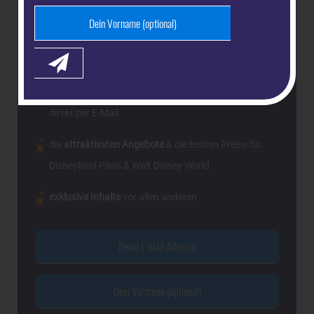
Magical Insider
Als dein-dlrp
bekommst Du komplett
kostenlos:
unsere
gratis Guides mit den besten Tipps
für Deine
Reise nach Disneyland Paris & Walt Disney World -
direkt per E-Mail
die
attraktivsten Angebote
& die besten Preise für
Disneyland Paris & Walt Disney World
exklusive Inhalte
vor allen anderen