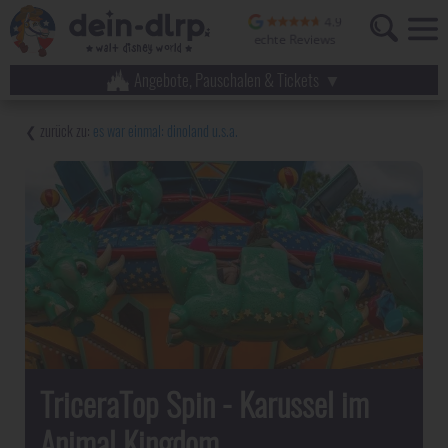
Angebote, Pauschalen & Tickets
es war einmal: dinoland u.s.a.
TriceraTop Spin - Karussel im
Animal Kingdom