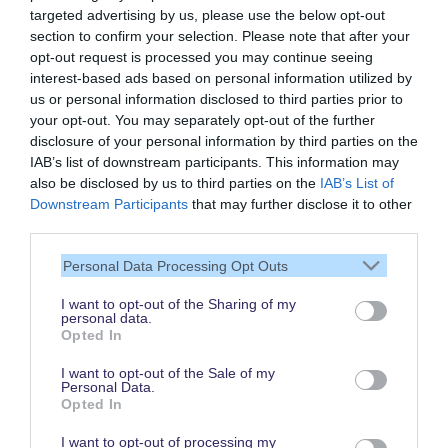
targeted advertising by us, please use the below opt-out
section to confirm your selection. Please note that after your
opt-out request is processed you may continue seeing
interest-based ads based on personal information utilized by
us or personal information disclosed to third parties prior to
your opt-out. You may separately opt-out of the further
disclosure of your personal information by third parties on the
IAB’s list of downstream participants. This information may
also be disclosed by us to third parties on the
IAB’s List of
Downstream Participants
that may further disclose it to other
Vielen Dank,
third parties.
dass Du unsere Seite liest.
Personal Data Processing Opt Outs
Schau regelmäßig wieder
rein!
I want to opt-out of the Sharing of my
personal data.
Opted In
I want to opt-out of the Sale of my
Personal Data.
© dein-dlrp | Einige Elemente ©Disney. dein-dlrp ist ein Reiseführer für
Opted In
Disneyland Paris & Walt Disney World und ist unabhängig von "The Walt
Disney Company", "EuroDisney S.C.A." oder deren Tochter- sowie
Partnerunternehmen.
I want to opt-out of processing my