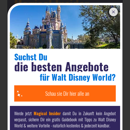
Magical Insider
werden & Vorteile sichern
Magical Insider
Als dein-dlrp
bekommst Du komplett
kostenlos:
Suchst Du
unsere
gratis Guides mit den besten Tipps
für Deine
die besten Angebote
Reise nach Disneyland Paris & Walt Disney World -
direkt per E-Mail
für Walt Disney World?
die
attraktivsten Angebote
& die besten Preise für
Schau sie Dir hier alle an
Disneyland Paris & Walt Disney World
exklusive Inhalte
vor allen anderen
Werde jetzt
Magical Insider
damit Du in Zukunft kein Angebot
verpasst, sichere Dir ein gratis Guidebook mit Tipps zu Walt Disney
World & weitere Vorteile - natürlich kostenlos & jederzeit kündbar.