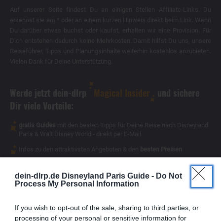
Auf unserer Seite findest Du an einigen Stellen Affiliate-Links. Du
erkennst sie am * oder an einem kurzen Hinweis direkt beim Link. Wenn
Du darüber etwas buchst oder kaufst, erhalten wir eine Provision. Für
Dich entstehen dadurch keine Mehrkosten. Damit hilfst Du uns, unsere
Reiseführer, Tipps und Planungsinhalte weiterhin kostenlos anzubieten.
Vielen Dank für Deine Unterstützung.
Werde jetzt dein-dlrp
Magical Insider
und sichere
Dir viele Vorteile:
gratis Guides
mit den besten Tipps für Deine Reise nach Disneyland
Paris & Walt Disney World - direkt per E-Mail
Infos zu den attraktivsten Angeboten & den
besten Preisen
Magical Insider
exklusive Inhalte
- für Dich als
dein-dlrp.de Disneyland Paris Guide -
Do Not
Process My Personal Information
If you wish to opt-out of the sale, sharing to third parties, or
processing of your personal or sensitive information for