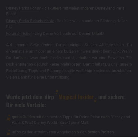
Disney Parks Forum
- diskutiere mit vielen anderen Disneyland Paris
Fans!
Disney Parks Reiseberichte
- lies hier, wie es anderen Gästen gefallen
hat!
Forums-Ticker
- zeig Deine Vorfreude auf Deinen Urlaub!
Auf unserer Seite findest Du an einigen Stellen Affiliate-Links. Du
erkennst sie am * oder an einem kurzen Hinweis direkt beim Link. Wenn
Du darüber etwas buchst oder kaufst, erhalten wir eine Provision. Für
Dich entstehen dadurch keine Mehrkosten. Damit hilfst Du uns, unsere
Reiseführer, Tipps und Planungsinhalte weiterhin kostenlos anzubieten.
Vielen Dank für Deine Unterstützung.
Werde jetzt dein-dlrp
Magical Insider
und sichere
Dir viele Vorteile:
gratis Guides
mit den besten Tipps für Deine Reise nach Disneyland
Paris & Walt Disney World - direkt per E-Mail
Infos zu den attraktivsten Angeboten & den
besten Preisen