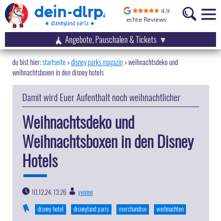
Angebote, Pauschalen & Tickets
startseite
disney parks magazin
>
weihnachtsdeko und
weihnachtsboxen in den disney hotels
Damit wird Euer Aufenthalt noch weihnachtlicher
Weihnachtsdeko und
Weihnachtsboxen in den Disney
Hotels
10.12.24, 13:26
yvonne
|
disney hotel
disneyland paris
merchandise
weihnachten