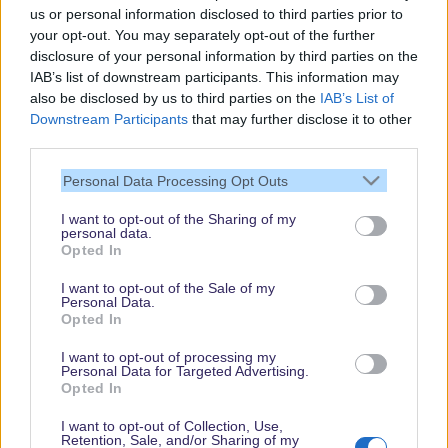
us or personal information disclosed to third parties prior to
your opt-out. You may separately opt-out of the further
disclosure of your personal information by third parties on the
IAB’s list of downstream participants. This information may
also be disclosed by us to third parties on the
IAB’s List of
Downstream Participants
that may further disclose it to other
third parties.
Vielen Dank,
Personal Data Processing Opt Outs
dass Du unsere
Seite liest.
I want to opt-out of the Sharing of my
personal data.
Schau regelmäßig
Opted In
wieder rein!
I want to opt-out of the Sale of my
Personal Data.
Opted In
© dein-dlrp | Einige Elemente ©Disney. dein-dlrp ist ein Reiseführer für
I want to opt-out of processing my
Disneyland Paris & Walt Disney World und ist unabhängig von "The Walt
Personal Data for Targeted Advertising.
Disney Company", "EuroDisney S.C.A." oder deren Tochter- sowie
Opted In
Partnerunternehmen.
* Affiliate-Links
I want to opt-out of Collection, Use,
Retention, Sale, and/or Sharing of my
Impressum
|
Datenschutzerklärung