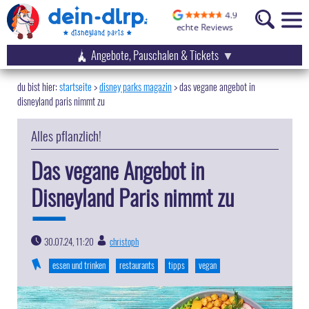
Angebote, Pauschalen & Tickets
startseite
disney parks magazin
>
das vegane angebot in
disneyland paris nimmt zu
Alles pflanzlich!
Das vegane Angebot in
Disneyland Paris nimmt zu
30.07.24, 11:20
christoph
|
essen und trinken
restaurants
tipps
vegan