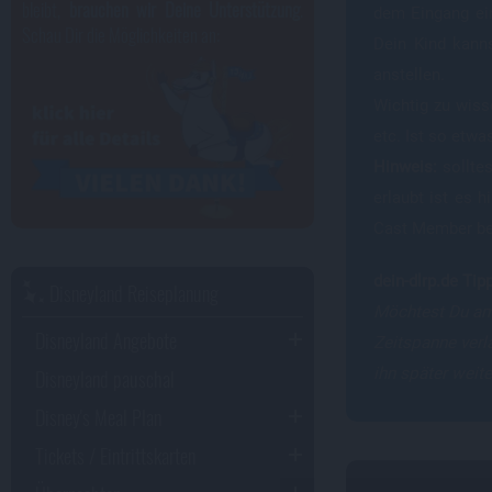
bleibt,
brauchen wir Deine Unterstützung
.
dem Eingang ein
Schau Dir die Möglichkeiten an:
Dein Kind kann
anstellen.
Wichtig zu wiss
etc. Ist so etwa
Hinweis:
solltes
erlaubt ist es 
Cast Member be
dein-dlrp.de Tip
Disneyland Reiseplanung
Möchtest Du am
Disneyland Angebote
Zeitspanne verl
Disneyland pauschal
ihn später weit
Disney's Meal Plan
Tickets / Eintrittskarten