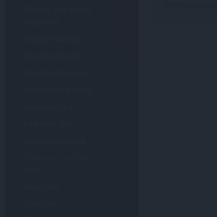
Weitere Informat
Blumen & Deko für Dein
Hotelzimmer
Disabled Priority Card
Disneyland Paris App
Disney Premier Access
Disney Shopping Service
Easy Access Card
Extra Magic Time
Gepäckaufbewahrung
Kinderwagen- und Rollstuhl-
Verleih
Magic Shots
Photo Pass