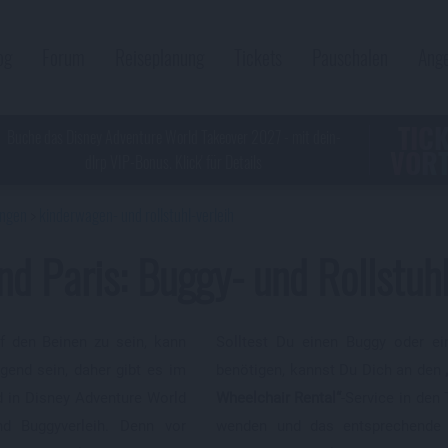
og
Forum
Reiseplanung
Tickets
Pauschalen
Ang
TIC
Buche das Disney Adventure World Takeover 2027 - mit dein-
VORT
dlrp VIP-Bonus. Klick' für Details
ungen
kinderwagen- und rollstuhl-verleih
nd Paris: Buggy- und Rollstuhl
f den Beinen zu sein, kann
Solltest Du einen Buggy oder ei
gend sein, daher gibt es im
benötigen, kannst Du Dich an den
d in Disney Adventure World
Wheelchair Rental“
-Service in de
und Buggyverleih. Denn vor
wenden und das entsprechende 