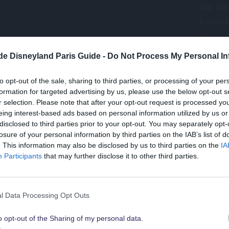
Als de
kostenl
uns
nach
.de Disneyland Paris Guide -
Do Not Process My Personal In
Mail
dein-dlrp
to opt-out of the sale, sharing to third parties, or processing of your per
die
formation for targeted advertising by us, please use the below opt-out s
cal Insider
Disn
r selection. Please note that after your opt-out request is processed y
eing interest-based ads based on personal information utilized by us or
exkl
disclosed to third parties prior to your opt-out. You may separately opt-
n & Vorteile sichern
losure of your personal information by third parties on the IAB’s list of
Suchst Du
. This information may also be disclosed by us to third parties on the
IA
die besten Angebote
Participants
that may further disclose it to other third parties.
für Disneyland Paris
l Data Processing Opt Outs
o opt-out of the Sharing of my personal data.
Schau sie Dir hier alle an