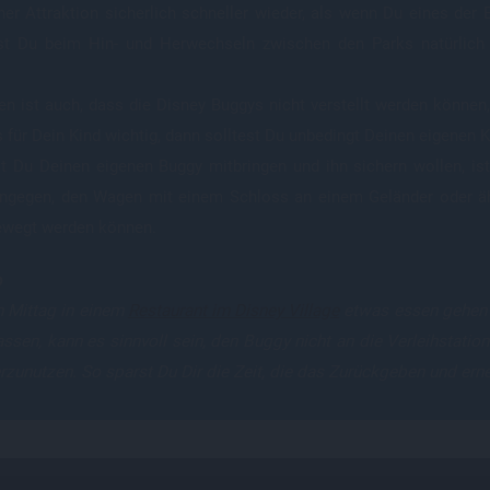
er Attraktion sicherlich schneller wieder, als wenn Du eines der
st Du beim Hin- und Herwechseln zwischen den Parks natürlich
en ist auch, dass die Disney Buggys nicht verstellt werden können,
s für Dein Kind wichtig, dann solltest Du unbedingt Deinen eigenen
t Du Deinen eigenen Buggy mitbringen und ihn sichern wollen, ist
hingegen, den Wagen mit einem Schloss an einem Geländer oder ä
wegt werden können.
p
 Mittag in einem
Restaurant im Disney Village
etwas essen gehen o
assen, kann es sinnvoll sein, den Buggy nicht an die Verleihstatio
erzunutzen. So sparst Du Dir die Zeit, die das Zurückgeben und er