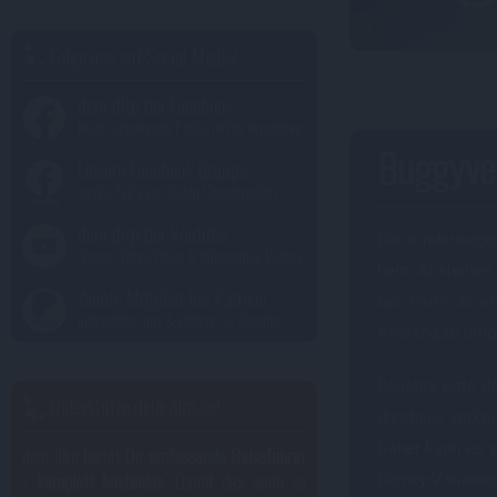
Folge uns auf Social Media!
dein-dlrp bei Facebook
News, spannende Posts, nichts verpassen
Buggyver
Unsere Facebook Gruppe
werde Teil einer tollen Gemeinschaft
dein-dlrp bei Youtube
Der Kinderwagen
Shows, Vlogs, News & informative Videos
beim Ausleihen 
Werde Mitglied bei Patreon
des Parks zu er
unterstütze uns & sichere Dir Goodies
Andrang zu umg
Beachte bitte d
Unterstütze dein-dlrp.de!
durchaus vorkom
Daher kann es v
dein-dlrp bietet Dir
umfassende Reiseführer
- komplett kostenlos
. Damit das auch so
Disney-Variante