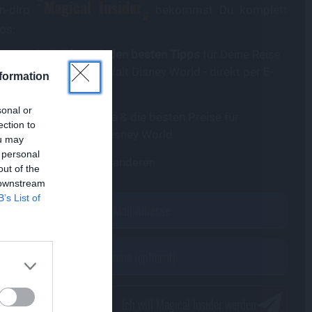
Magical Insider
in-dlrp
bekommst Du komplett
os:
ere
gratis Guides mit den besten Tipps
für Deine Reise
 Disneyland Paris & Walt Disney World - direkt per E-
formation
sonal or
attraktivsten Angebote
& die besten Preise für
ection to
eyland Paris & Walt Disney World
ou may
 personal
usive Inhalte
vor allen anderen
out of the
 downstream
B’s List of
?