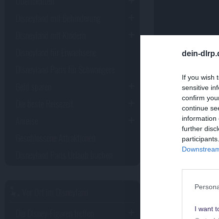
Übernachten
Disneyland mit Behinderung
Disneyland mit Kindern
Disneyland für Erwachsene
dein-dlrp
Disneyland Paris für Schwangere
Jetzt 
If you wish 
Geld sparen
sensitive in
Magi
confirm you
Die beste Reisezeit
continue se
Anreise
information 
werde
further disc
Geschlossene Attraktionen
participants
Downstream 
Disneyland Paris Urlaub buchen
Persona
Vor Ort im Disneyland
I want t
Die Disney-Figuren treffen