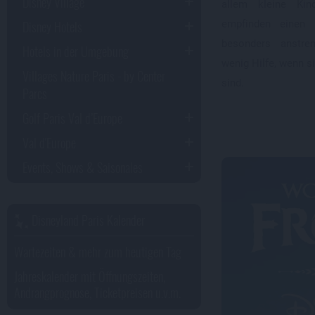
Disney Village
allem kleine Kin
Disney Hotels
empfinden einen
besonders anstre
Hotels in der Umgebung
wenig Hilfe, wenn s
Villages Nature Paris - by Center
sind.
Parcs
Golf Paris Val d’Europe
Val d'Europe
Events, Shows & Saisonales
Disneyland Paris Kalender
Wartezeiten & mehr zum heutigen Tag
Jahreskalender mit Öffnungszeiten,
Andrangprognose, Ticketpreisen u.v.m.