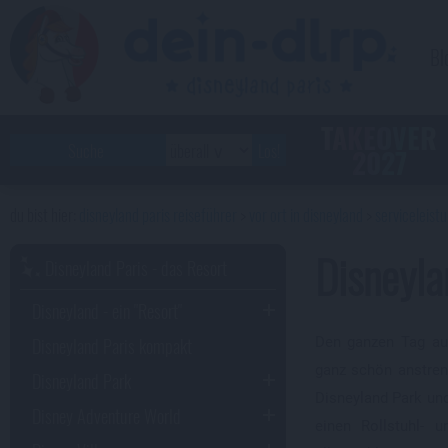
Bl
TAKEOVER
2027
disneyland paris reiseführer
vor ort in disneyland
serviceleist
Disneyla
Disneyland Paris - das Resort
Disneyland - ein "Resort"
Disneyland Paris kompakt
Den ganzen Tag au
ganz schön anstren
Disneyland Park
Disneyland Park un
Disney Adventure World
einen Rollstuhl- 