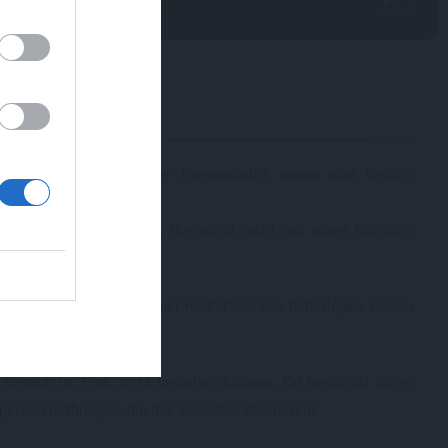
,
e
vice in den beiden Disney Themenparks gegen eine Gebühr
oder einer Verletzung, die sonst nicht auf einen Rollstuhl
„Strollers and Wheelchair Rental“-Service hinterlegen, die Du
m Besuch im Park nicht begleiten können. Du benötigst daher
tperson mitbringen, die das Schieben übernimmt.