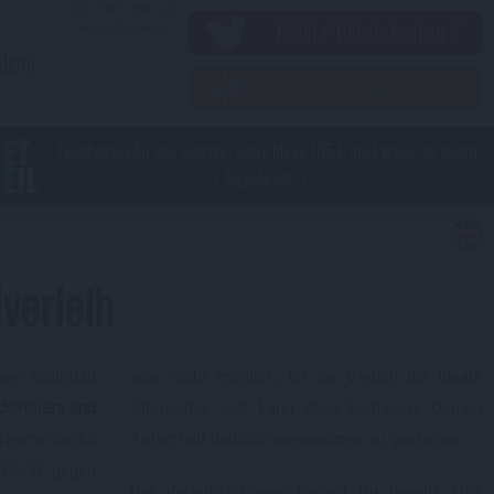
Hotel + Tickets buchen ›
ebote
Tickets kaufen ›
KET
Ticketvorteil für den Sommer: Spare bis zu 105 € pro Person mit einem
EIL
3-Tagesticket */**
verleih
nen Rollstuhl
aber nicht möglich, ist der Verleih die ideale
„Strollers and
Alternative und kann dazu beitragen, Deinen
n Themenparks
Aufenthalt deutlich angenehmer zu gestalten.
Gerät gegen
Die Verleihstationen findest Du jeweils kurz