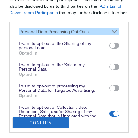
also be disclosed by us to third parties on the
IAB’s List of
Vielen Dank,
Downstream Participants
that may further disclose it to other
dass Du unsere Seite liest.
third parties.
Schau regelmäßig wieder
Personal Data Processing Opt Outs
rein!
I want to opt-out of the Sharing of my
personal data.
Opted In
© dein-dlrp | Einige Elemente ©Disney. dein-dlrp ist ein Reiseführer für
I want to opt-out of the Sale of my
Disneyland Paris & Walt Disney World und ist unabhängig von "The Walt
Personal Data.
Disney Company", "EuroDisney S.C.A." oder deren Tochter- sowie
Opted In
Partnerunternehmen.
* Affiliate-Link: Deine Buchung unterstützt uns. Preise und Bedingungen gelten
beim jeweiligen Anbieter. / ** für drei aufeinanderfolgende Besuchstage gültig
I want to opt-out of processing my
vom 1. Juni bis 15. Oktober 2026. Im Vergleich zum Kauf von drei datierten
Personal Data for Targeted Advertising.
und stornierbaren 1 Tag / 2 Parks Tickets.
Opted In
Impressum
|
Datenschutzerklärung
I want to opt-out of Collection, Use,
Retention, Sale, and/or Sharing of my
Personal Data that Is Unrelated with the
Purposes for which it was collected.
CONFIRM
Opted Out
Disneyland Paris Preise finden