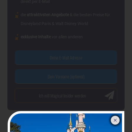
direkt per E-Mail
die
attraktivsten Angebote
& die besten Preise für
Disneyland Paris & Walt Disney World
exklusive Inhalte
vor allen anderen
Eindrücke der Attraktionen im Discoveryland