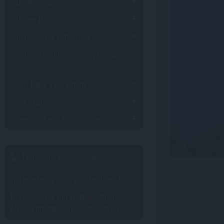
Disney Village
Wer 
Feri
Disney Hotels
kann
Hotels in der Umgebung
Paus
Voll
Villages Nature Paris - by Center
der 
Parcs
Golf Paris Val d’Europe
Val d'Europe
Events, Shows & Saisonales
Disneyland Paris Kalender
Du möchtest Url
Wartezeiten & mehr zum heutigen Tag
Sonderangebote 
Jahreskalender mit Öffnungszeiten,
Informiere Dich
Andrangprognose, Ticketpreisen u.v.m.
eine zauberhaft