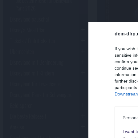
Die besten Preise für Disneyland
Paris 2026
Disneyland pauschal
Disney's Meal Plan
dein-dlrp
Tickets / Eintrittskarten
Erlebe Disneyla
If you wish 
Übernachten
sensitive in
Spare 105 € pro
Disneyland mit Behinderung
confirm you
continue se
Disneyland mit Kindern
information 
further disc
Disneyland für Erwachsene
participants
Disneyland Paris für Schwangere
Downstream 
Geld sparen
Mit den Tickets 
Die beste Reisezeit
Persona
beide Disne
Anreise
I want t
die beiden D
Geschlossene Attraktionen