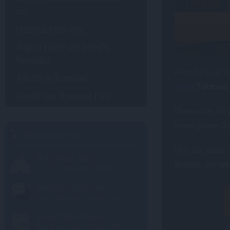
uns
Unterstützt dein-dlrp!
Magical Insider: der dein-dlrp
Newsletter
Hast Du Lust a
Arbeiten in Disneyland
World
Takeover 
Kontakt zum Disneyland Paris
Übernachte für
ihrem ganzen Z
Mehr von dein-dlrp
Und das Beste:
Walt Disney World
Bereich
- nur we
der große deutsche Reiseführer
Disneyland Paris Forum
Fragen, Antworten, Leute treffen
Disney Parks Magazin
News & mehr aus den Disney Parks
A