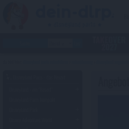
Bl
TAKEOVER
2027
disneyland paris reiseführer
reiseplanung
disneyland angebot
Das Wi
Angebot
Disneyland Paris - das Resort
Bei 
Disneyland - ein "Resort"
Prei
Paus
Disneyland Paris kompakt
Dire
Disneyland Park
Anre
Bei 
Disney Adventure World
mögl