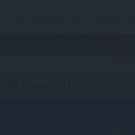
og
Forum
Reiseplanung
Tickets
Pauschalen
Ang
TIC
Buche das Disney Adventure World Takeover 2027 - mit dein-
VORT
dlrp VIP-Bonus. Klick' für Details
e
chtigste im Überblick
Inhalt
e für Disneyland Paris
Buchung direkt über Disneyland Paris gilt das
Alle
sversprechen: Wird ein günstigerer Preis für dieselbe
Ti
chale gefunden, erstattet Disneyland Paris die Differenz.
Di
kt bei Disney gebuchte Pauschalen können bis 7 Tage vor
Di
ise kostenlos umgebucht oder storniert werden.
Pl
Direktbuchung ist eine Zahlung in Raten – ohne Aufpreis –
Wo
ich.