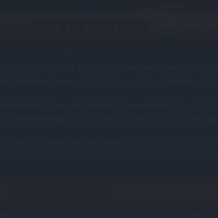
®
uf ein ganz besonderes
Highlight in Disneyland
Paris
? Dann buch
2027 inklusive Zugang zur
World of Frozen
- ab nur
409,50 €
pro Per
®
zwei Nächte
in einem der fantastisch thematisierten
Disney
Hote
auber
drei volle Tage
lang und sichere Dir den Zugang zu einem
exkl
 Es gibt noch einen ganz besonderen
dein-dlrp VIP-Bonus
für Dic
nn Du über unseren dein-dlrp Link buchst und keinen Rabatt-Code v
Takeover 2027 mit VIP-Bonus
ffiliate-Links · Deine Buchung unterstützt unsere kostenlosen Reiseführer · oh