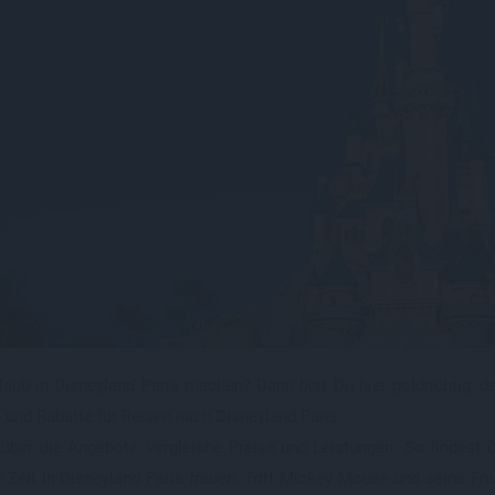
Ma
bei der Reisezeit flexibel ist und Nebensaison sowie
25
enzeiten in Frankreich und den Nachbarländern beachtet,
 deutlich sparen.
Si
Pr
chalen lassen sich um Verpflegungsoptionen von Halb- bis
pension ergänzen; die verfügbare Variante richtet sich nach
Ma
Hotelkategorie.
Pe
Ein 
Wa
Tipp
Sp
Ha
aub in Disneyland Paris machen? Dann bist Du hier goldrichtig, den
und Rabatte für Reisen nach Disneyland Paris.
 über die Angebote, vergleiche Preise und Leistungen. So findest 
e Zeit in Disneyland Paris freuen. Triff Mickey Mouse und seine Fr