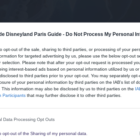
.de Disneyland Paris Guide -
Do Not Process My Personal In
nd
®
Paris diesen Sommer und spare bei den Tickets.
to opt-out of the sale, sharing to third parties, or processing of your per
formation for targeted advertising by us, please use the below opt-out s
1
 Person mit einem 3‑Tagesticket*
für drei aufeinanderfolgende Bes
r selection. Please note that after your opt-out request is processed y
eing interest-based ads based on personal information utilized by us or
disclosed to third parties prior to your opt-out. You may separately opt-
Tickets für den Sommer k
losure of your personal information by third parties on the IAB’s list of
Suchst Du
. This information may also be disclosed by us to third parties on the
IA
die besten Angebote
Participants
that may further disclose it to other third parties.
Affiliate-Link · Deine Buchung unterstützt unsere kostenl
für Disneyland Paris
erlebst Du:
l Data Processing Opt Outs
®
y
Parks
mit allen ihren großartigen Highlights
o opt-out of the Sharing of my personal data.
Schau sie Dir hier alle an
isney Parks an 3 oder 4 aufeinanderfolgenden Tagen mit
Preisvortei