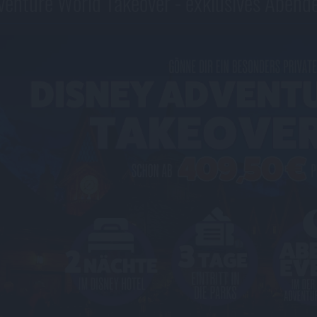
enture World Takeover - exklusives Abende