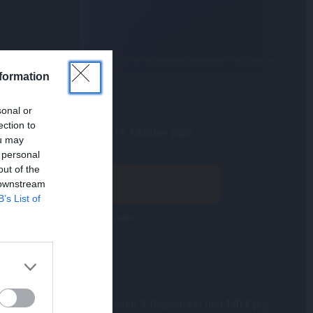
formation
sonal or
ection to
uchstage, gültig bis zum 15. Oktober 2026.
ou may
 personal
out of the
aufen
 downstream
B’s List of
osen Reiseführer · Ohne Mehrkosten
?
1
l von 105 €
pro Person*
beim 3-Tagesticket und
140 €
pro