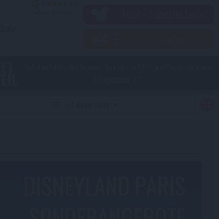
Hotel + Tickets buchen ›
ebote
Tickets kaufen ›
KET
Ticketvorteil für den Sommer: Spare bis zu 105 € pro Person mit einem
EIL
3-Tagesticket */**
Auf dieser Seite
sverzeichnis
 aktuellen Disneyland Paris Sonderangebote
cketvorteil für den Sommer - sparen mit Mehrtagestickets
sney Adventure World Takeover - exklusives Abendevent in
sneyland Paris
ane jetzt Deinen Kurztrip im Sommer - Erlebe die brandneue
rld of Frozen und bleib dabei flexibel!