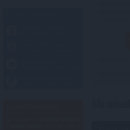
jede Menge Spaß
Alle Leistunge
Folge uns auf Social Media!
Pauschalreisen 
dein-dlrp bei Facebook
News, spannende Posts, nichts verpassen
Unsere Facebook Gruppe
werde Teil einer tollen Gemeinschaft
Überzeuge Dich s
dein-dlrp bei Youtube
Shows, Vlogs, News & informative Videos
Bist Du nur auf 
Werde Mitglied bei Patreon
unterstütze uns & sichere Dir Goodies
Alle aktue
Unterstütze dein-dlrp.de!
dein-dlrp bietet Dir
umfassende Reiseführer
- komplett kostenlos
. Damit das auch so