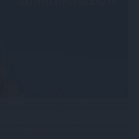
gisches Winterspecial - Disney Hotel für 2 Nächte schon ab
7 € pro Person
chere Dir die günstigen Preise mit dem Disneyland Paris
eisversprechen
gische Tage in Disneyland Paris schon ab 119 € pro
rson!
Blick über den Tellerand: Angebote für Walt Disney World
lt Disney World Free Dining Angebot 2027
s zu den Sonderangeboten für Disneyland Paris
artipp: die richtige Reisezeit wählen
lbpension oder Vollpension? Was ist sinnvoll?
n bei dein-dlrp.de findest Du alle aktuellen Disneyland Paris
Du garantiert das für Dich beste Angebot und kannst Dich auf
eude, tauche ein in die Welt der Shows und Paraden und erlebe