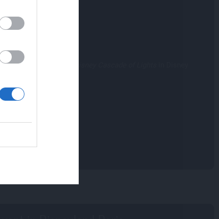
,
e
m Disneyland Park und
Disney Cascade of Lights
in Disney
po
ts.