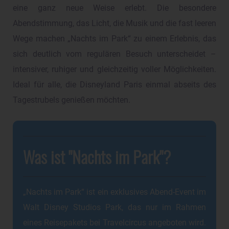
eine ganz neue Weise erlebt. Die besondere
Abendstimmung, das Licht, die Musik und die fast leeren
Wege machen „Nachts im Park“ zu einem Erlebnis, das
sich deutlich vom regulären Besuch unterscheidet –
intensiver, ruhiger und gleichzeitig voller Möglichkeiten.
Ideal für alle, die Disneyland Paris einmal abseits des
Tagestrubels genießen möchten.
Was ist "Nachts im Park"?
„Nachts im Park“ ist ein exklusives Abend-Event im
Walt Disney Studios Park, das nur im Rahmen
eines Reisepakets bei Travelcircus angeboten wird.