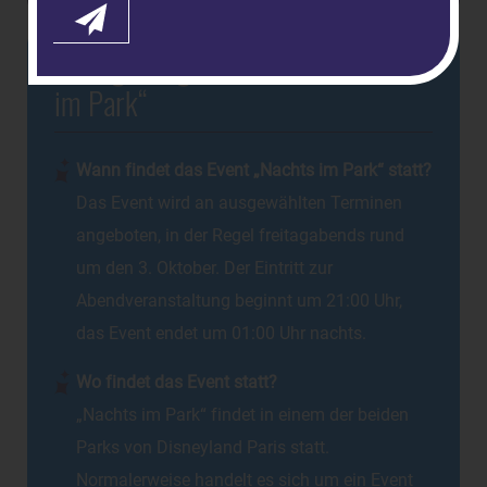
Häufige Fragen zum Event „Nachts
im Park“
Wann findet das Event „Nachts im Park“ statt?
Das Event wird an ausgewählten Terminen
angeboten, in der Regel freitagabends rund
um den 3. Oktober. Der Eintritt zur
Abendveranstaltung beginnt um 21:00 Uhr,
das Event endet um 01:00 Uhr nachts.
Wo findet das Event statt?
„Nachts im Park“ findet in einem der beiden
Parks von Disneyland Paris statt.
Normalerweise handelt es sich um ein Event