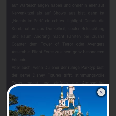
auf Warteschlangen haben und ohnehin eher auf
Nervenkitzel als auf Shows aus bist, dann ist
„Nachts im Park“ ein echtes Highlight. Gerade die
Kombination aus Dunkelheit, cooler Beleuchtung
und kaum Andrang macht Fahrten bei Crush’s
Coaster, dem Tower of Terror oder Avengers
Assemble: Flight Force zu einem ganz besonderen
Erlebnis.
Aber auch, wenn Du eher der ruhige Parktyp bist,
der gerne Disney Figuren trifft, stimmungsvolle
Fotos macht und einfach die Atmosphäre
aufsaugt, wirst Du an diesem Abend voll auf Deine
Kosten kommen. Zwar finden in der Regel keine
Shows statt, dafür punktet das Event mit nicht
gekannter Ruhe, tollen Meet & Greets und einer