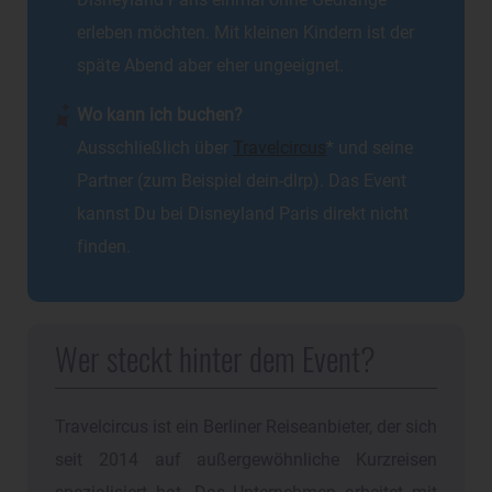
Disneyland Paris einmal ohne Gedränge
erleben möchten. Mit kleinen Kindern ist der
späte Abend aber eher ungeeignet.
Wo kann ich buchen?
Ausschließlich über
Travelcircus
* und seine
Partner (zum Beispiel dein-dlrp). Das Event
kannst Du bei Disneyland Paris direkt nicht
finden.
Wer steckt hinter dem Event?
Travelcircus ist ein Berliner Reiseanbieter, der sich
seit 2014 auf außergewöhnliche Kurzreisen