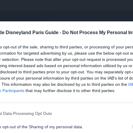
.de Disneyland Paris Guide -
Do Not Process My Personal In
to opt-out of the sale, sharing to third parties, or processing of your per
formation for targeted advertising by us, please use the below opt-out s
r selection. Please note that after your opt-out request is processed y
eing interest-based ads based on personal information utilized by us or
disclosed to third parties prior to your opt-out. You may separately opt-
losure of your personal information by third parties on the IAB’s list of
Suchst Du
. This information may also be disclosed by us to third parties on the
IA
die besten Angebote
Participants
that may further disclose it to other third parties.
für Disneyland Paris
l Data Processing Opt Outs
en von Disney Stars on Parade
o opt-out of the Sharing of my personal data.
Schau sie Dir hier alle an