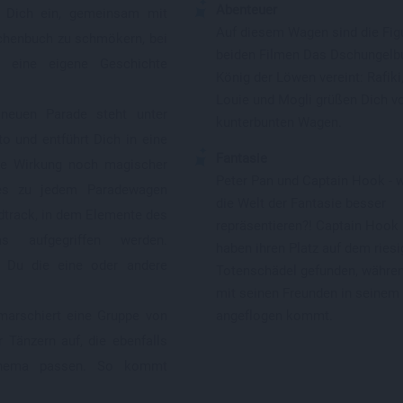
Abenteuer
 Dich ein, gemeinsam mit
Auf diesem Wagen sind die Fig
chenbuch zu schmökern, bei
beiden Filmen Das Dschungelb
 eine eigene Geschichte
König der Löwen vereint: Rafiki
Louie und Mogli grüßen Dich v
neuen Parade steht unter
kunterbunten Wagen.
o und entführt Dich in eine
Fantasie
ie Wirkung noch magischer
Peter Pan und Captain Hook - 
es zu jedem Paradewagen
die Welt der Fantasie besser
dtrack, in dem Elemente des
repräsentieren?! Captain Hoo
as aufgegriffen werden.
haben ihren Platz auf dem ries
 Du die eine oder andere
Totenschädel gefunden, währen
mit seinen Freunden in seinem 
arschiert eine Gruppe von
angeflogen kommt.
 Tänzern auf, die ebenfalls
Thema passen. So kommt