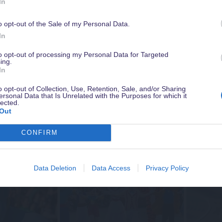
In
o opt-out of the Sale of my Personal Data.
Werde jetzt
Magical Insider
damit Du in Zukunft kein Angebot verpasst
In
sichere Dir ein gratis Guidebook mit Tipps zu Disneyland Paris & weiter
Vorteile - natürlich kostenlos & jederzeit kündbar.
to opt-out of processing my Personal Data for Targeted
ing.
In
o opt-out of Collection, Use, Retention, Sale, and/or Sharing
ersonal Data that Is Unrelated with the Purposes for which it
lected.
Out
CONFIRM
Data Deletion
Data Access
Privacy Policy