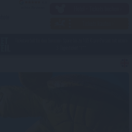
Hotel + Tickets buchen ›
ebote
Tickets kaufen ›
KET
Ticketvorteil für den Sommer: Spare bis zu 105 € pro Person mit einem
EIL
3-Tagesticket */**