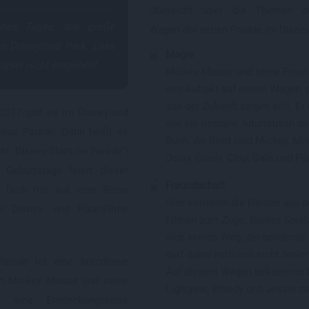
Übersicht über die Themen de
 des Tages: die große
Wagen der neuen Parade im Disney
n Disneyland Park. Lass
Magie
spiel nicht entgehen!
Mickey Mouse und seine Freu
den Auftakt auf einem Wagen, 
aus der Zukunft zeigen soll. Er 
2017 gibt es im Disneyland
wie ein riesiges, futuristisch 
 neue Parade. Dann heißt es
Buch. An Bord sind Mickey, Min
nt: Disney Stars on Parade"!
Daisy, Goofy, Chip, Dale und Plu
 Geburtstags feiert dieser
Freundschaft
r Dich mit auf eine Reise
Hier kommen die Helden aus d
r Disney- und Pixar-Filme
Filmen zum Zuge. Buntes Spiel
sich seinen Weg, der berühmte 
darf dabei natürlich nicht fehlen
arade ist eine brandneue
Auf diesem Wagen bekommst 
ich Mickey Mouse und seine
Lightyear, Woody und Jessie zu
 eine Entdeckungsreise