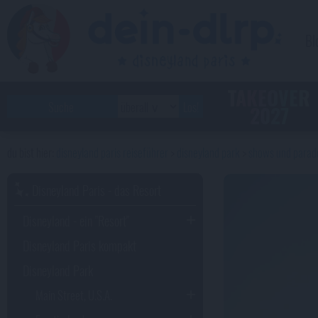
Bl
TAKEOVER
2027
disneyland paris reiseführer
disneyland park
shows und parad
Disneyland Paris - das Resort
Disneyland - ein "Resort"
Disneyland Paris kompakt
Disneyland Park
Main Street, U.S.A.