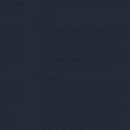
Du aus den beiden Filmen kennst, begleitet
r einzelnen
wird.
land Paris:
Zauber
nde machen
Der feuerspeiende Drache entführt Dich in
der Forscher
die Welt von Malefiz und Dornröschen. Vor
ist gestaltet
ihm trägt Prinz Philipp einen erbitterten
anmutendes
Kampf gegen die Dornenranken aus. Es folgt
nie, Donald,
der imposante Drache, der futuristisch und
to.
furchteinflößend zugleich erscheint.
Romantik
en Toy Story
Die Disney Prinzessinnen und ihre Prinzen -
zeug bahnt
romantischer geht es kaum. Rapunzel und
Pixar-Ball
Flynn Rider machen den Auftakt, ihnen
!
folgen die drei Feen aus Dornröschen, dann
Du Buzz
kommt Belle mit ihrem Prinzen in einer
 sehen.
Kutsche daher gefahren und ihnen folgen
Cinderella und ihr Prinz.