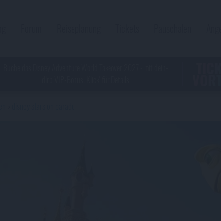
og
Forum
Reiseplanung
Tickets
Pauschalen
Ang
TIC
Buche das Disney Adventure World Takeover 2027 - mit dein-
VORT
dlrp VIP-Bonus. Klick' für Details
en
disney stars on parade