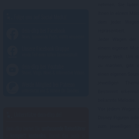
nehmen. Sie laden
ihnen in einem Mär
Folge uns auf Social Media!
dem jeder Wagen
dein-dlrp bei Facebook
repräsentiert.
News, spannende Posts, nichts verpassen
Jeder Wagen der 
Unsere Facebook Gruppe
einem eigenen Mott
werde Teil einer tollen Gemeinschaft
eigene Welt. Um d
dein-dlrp bei Youtube
zu machen, gibt 
Shows, Vlogs, News & informative Videos
einen eigenen Soun
Werde Mitglied bei Patreon
jeweiligen Them
unterstütze uns & sichere Dir Goodies
Bestimmt erkennst
bekannte Melodie.
Vor jedem Wagen m
Unterstütze dein-dlrp.de!
Disney Figuren oder
zum jeweiligen 
dein-dlrp bietet Dir
umfassende Reiseführer
- komplett kostenlos
. Damit das auch so