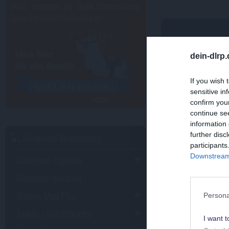
bleibt,
brauchen wir Deine Unterstützung
.
Schau Dir die Möglichkeiten an:
dein-dlrp
If you wish 
sensitive in
confirm you
continue se
information 
further disc
Disneyland Reiseplanung
participants
Downstream 
Disneyland Angebote
Disneyland pauschal
Disney's Meal Plan
Persona
Impression
Tickets / Eintrittskarten
I want t