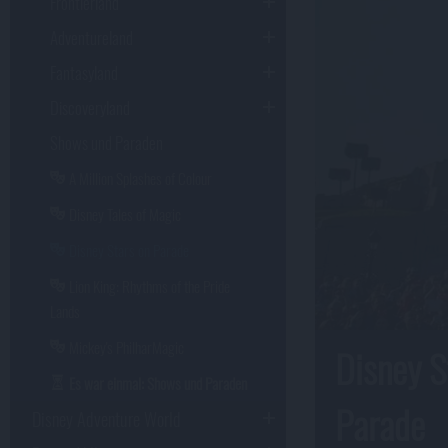
Frontierland
Adventureland
Fantasyland
Discoveryland
Shows und Paraden
A Million Splashes of Colour
Disney Tales of Magic
Disney Stars on Parade
Lion King: Rhythms of the Pride
Lands
Mickey's PhilharMagic
Disney S
Es war einmal: Shows und Paraden
Parade
Disney Adventure World