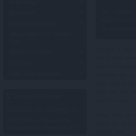
Disney Village
Disney Hotels
Das Highlight
Parade durch de
Hotels in der Umgebung
Dir dieses Schau
Villages Nature Paris - by Center
Parcs
Seit dem 26. März 
Golf Paris Val d’Europe
Park in Paris eine
Val d'Europe
täglich "Et maintena
Events, Shows & Saisonales
Anlässlich des 25.
bunte Festzug, de
durch die Welt de
Disneyland Paris Kalender
nimmt, Premiere.
Wartezeiten & mehr zum heutigen Tag
Disney Stars on P
Jahreskalender mit Öffnungszeiten,
Parade, bei der D
Andrangprognose, Ticketpreisen u.v.m.
Freunde mit auf