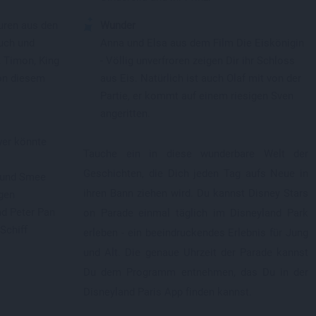
uren aus den
Wunder
uch und
Anna und Elsa aus dem Film Die Eiskönigin
, Timon, King
- Völlig unverfroren zeigen Dir ihr Schloss
on diesem
aus Eis. Natürlich ist auch Olaf mit von der
Partie, er kommt auf einem riesigen Sven
angeritten.
wer könnte
Tauche ein in diese wunderbare Welt der
Geschichten, die Dich jeden Tag aufs Neue in
k und Smee
ihren Bann ziehen wird. Du kannst Disney Stars
igen
d Peter Pan
on Parade einmal täglich im Disneyland Park
Schiff
erleben - ein beeindruckendes Erlebnis für Jung
und Alt. Die genaue Uhrzeit der Parade kannst
Du dem Programm entnehmen, das Du in der
Disneyland Paris App finden kannst.