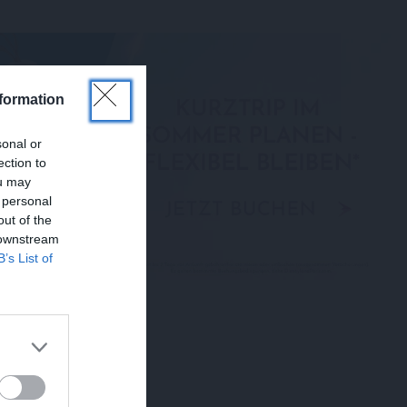
formation
sonal or
ection to
ou may
 personal
out of the
 downstream
B’s List of
?