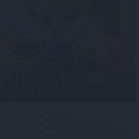
 Disney Stars
Eine neue Welt
Nemo, Dorie & Co zeigen Dir ihre
Unterwasserwelt. Über allem thront Crush,
Du hier eine
der von jeder Menge Meeresbewohner, die