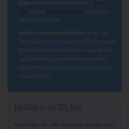
Zugangskarten:
Wenn Du Fragen zur
Priority
Card
oder zur
Easy Access Card
hast, bist Du
hier ebenfalls richtig.
Buttons zu besonderen Anlässen:
In der City
Hall bekommst Du, sofern vorrätig, die beliebten
Buttons zu besonderen Anlässen, zum Beispiel
zum Geburtstag, zum ersten Besuch oder zu
anderen Momenten, die Du im Disneyland Park
feiern möchtest.
Ein Blick in die City Hall
Auch wenn Du kein konkretes Anliegen hast,