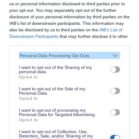
us or personal information disclosed to third parties prior to
your opt-out. You may separately opt-out of the further
disclosure of your personal information by third parties on the
IAB’s list of downstream participants. This information may
also be disclosed by us to third parties on the
IAB’s List of
Vielen Dank,
Downstream Participants
that may further disclose it to other
dass Du unsere Seite liest.
third parties.
Schau regelmäßig wieder
Personal Data Processing Opt Outs
rein!
I want to opt-out of the Sharing of my
personal data.
Opted In
© dein-dlrp | Einige Elemente ©Disney. dein-dlrp ist ein Reiseführer für
I want to opt-out of the Sale of my
Disneyland Paris & Walt Disney World und ist unabhängig von "The Walt
Personal Data.
Disney Company", "EuroDisney S.C.A." oder deren Tochter- sowie
Opted In
Partnerunternehmen.
* Affiliate-Link: Deine Buchung unterstützt uns. Preise und Bedingungen gelten
beim jeweiligen Anbieter. / ** für drei aufeinanderfolgende Besuchstage gültig
I want to opt-out of processing my
vom 1. Juni bis 15. Oktober 2026. Im Vergleich zum Kauf von drei datierten
Personal Data for Targeted Advertising.
und stornierbaren 1 Tag / 2 Parks Tickets.
Opted In
Impressum
|
Datenschutzerklärung
I want to opt-out of Collection, Use,
Retention, Sale, and/or Sharing of my