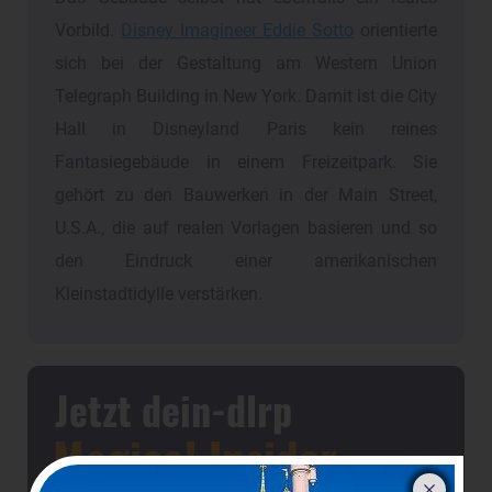
Vorbild.
Disney Imagineer Eddie Sotto
orientierte
sich bei der Gestaltung am Western Union
Telegraph Building in New York. Damit ist die City
Hall in Disneyland Paris kein reines
Fantasiegebäude in einem Freizeitpark. Sie
gehört zu den Bauwerken in der Main Street,
U.S.A., die auf realen Vorlagen basieren und so
den Eindruck einer amerikanischen
Kleinstadtidylle verstärken.
Jetzt dein-dlrp
Magical Insider