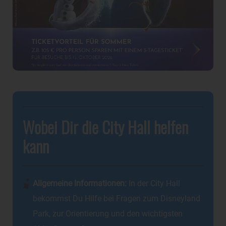
Wobei Dir die City Hall helfen
kann
Allgemeine Informationen:
In der City Hall
bekommst Du Hilfe bei Fragen zum Disneyland
Park, zur Orientierung und den wichtigsten