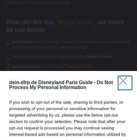
Vielen Dank für Deine Unterstützung.
Werde jetzt dein-dlrp
Magical Insider
und sichere
Dir viele Vorteile:
gratis Guides
mit den besten Tipps für Deine Reise nach Disneyland
Paris & Walt Disney World - direkt per E-Mail
Infos zu den attraktivsten Angeboten & den
besten Preisen
Magical Insider
exklusive Inhalte
- für Dich als
dein-dlrp.de Disneyland Paris Guide -
Do Not
Process My Personal Information
If you wish to opt-out of the sale, sharing to third parties, or
processing of your personal or sensitive information for
targeted advertising by us, please use the below opt-out
section to confirm your selection. Please note that after your
opt-out request is processed you may continue seeing
interest-based ads based on personal information utilized by