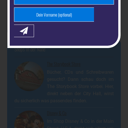
Shops in der Nähe
The Storybook Store
Bücher, CDs und Schreibwaren
gesucht? Dann schau doch im
The Storybook Store vorbei. Hier,
direkt neben der City Hall, wirst
du sicherlich was passendes finden.
Disney & Co
Im Shop Disney & Co in der Main