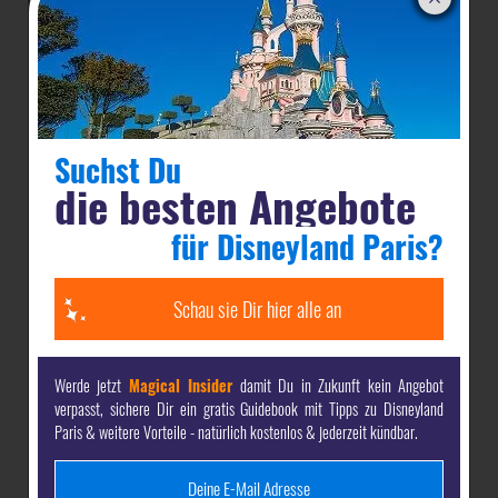
werden & Vorteile sichern
Magical Insider
Als dein-dlrp
bekommst Du komplett
kostenlos:
Suchst Du
unsere
gratis Guides mit den besten Tipps
für Deine
die besten Angebote
Reise nach Disneyland Paris & Walt Disney World -
direkt per E-Mail
für Disneyland Paris?
die
attraktivsten Angebote
& die besten Preise für
Schau sie Dir hier alle an
Disneyland Paris & Walt Disney World
exklusive Inhalte
vor allen anderen
Werde jetzt
Magical Insider
damit Du in Zukunft kein Angebot
verpasst, sichere Dir ein gratis Guidebook mit Tipps zu Disneyland
Paris & weitere Vorteile - natürlich kostenlos & jederzeit kündbar.