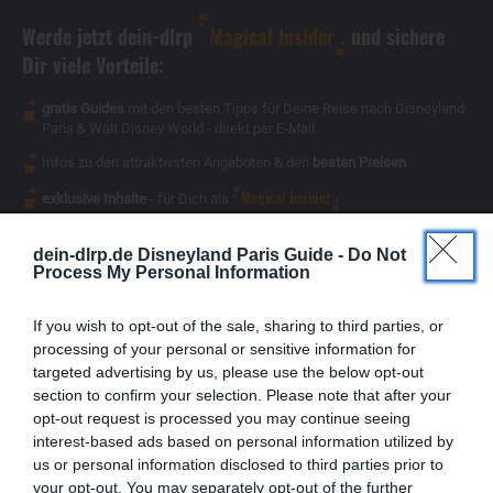
Werde jetzt dein-dlrp
Magical Insider
und sichere
Dir viele Vorteile:
gratis Guides
mit den besten Tipps für Deine Reise nach Disneyland
Paris & Walt Disney World - direkt per E-Mail
Infos zu den attraktivsten Angeboten & den
besten Preisen
Magical Insider
exklusive Inhalte
- für Dich als
dein-dlrp.de Disneyland Paris Guide -
Do Not
Process My Personal Information
If you wish to opt-out of the sale, sharing to third parties, or
processing of your personal or sensitive information for
targeted advertising by us, please use the below opt-out
section to confirm your selection. Please note that after your
opt-out request is processed you may continue seeing
interest-based ads based on personal information utilized by
us or personal information disclosed to third parties prior to
your opt-out. You may separately opt-out of the further