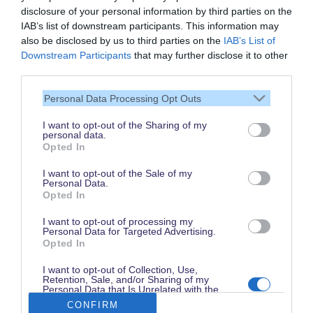
disclosure of your personal information by third parties on the
IAB’s list of downstream participants. This information may
also be disclosed by us to third parties on the
IAB’s List of
Vielen Dank,
Downstream Participants
that may further disclose it to other
dass Du unsere Seite liest.
third parties.
Schau regelmäßig wieder
Personal Data Processing Opt Outs
rein!
I want to opt-out of the Sharing of my
personal data.
Opted In
© dein-dlrp | Einige Elemente ©Disney. dein-dlrp ist ein Reiseführer für
I want to opt-out of the Sale of my
Disneyland Paris & Walt Disney World und ist unabhängig von "The Walt
Personal Data.
Disney Company", "EuroDisney S.C.A." oder deren Tochter- sowie
Opted In
Partnerunternehmen.
* Affiliate-Link: Deine Buchung unterstützt uns. Preise und Bedingungen gelten
beim jeweiligen Anbieter. / ** für drei aufeinanderfolgende Besuchstage gültig
I want to opt-out of processing my
vom 1. Juni bis 15. Oktober 2026. Im Vergleich zum Kauf von drei datierten
Personal Data for Targeted Advertising.
und stornierbaren 1 Tag / 2 Parks Tickets.
Opted In
Impressum
|
Datenschutzerklärung
I want to opt-out of Collection, Use,
Retention, Sale, and/or Sharing of my
Personal Data that Is Unrelated with the
Purposes for which it was collected.
CONFIRM
Opted Out