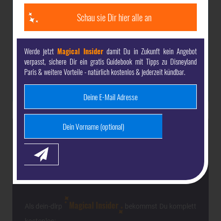
>>
Disneyland Paris
Sonderangebote
im Überblick!
Schau sie Dir hier alle an
Unsere Angebotsübersicht hilft Dir weiter, das
perfekte Sonderangebot für Deinen Trip nach
Disneyland Paris
zu finden! Jetzt anschauen und
Werde jetzt
Magical Insider
damit Du in Zukunft kein Angebot
verpasst, sichere Dir ein gratis Guidebook mit Tipps zu Disneyland
kräftig sparen!
Paris & weitere Vorteile - natürlich kostenlos & jederzeit kündbar.
Werbung
Jetzt dein-dlrp
Magical Insider
werden & Vorteile sichern
Magical Insider
Als dein-dlrp
bekommst Du komplett