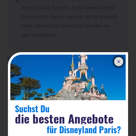
französischer Sprache. In der Regel wird die
französische Version genutzt. Ist Dir englisch
lieber, dann sprich einen Cast Member vor
dem Einstieg an.
Hier Disneyland Paris buchen
>>
Günstige Tickets für Disneyland Paris
Ein Ticket für das Disneyland Paris ist Deine
Eintrittskarte in einer Welt voller Magie! Zögere
Suchst Du
nicht und erfülle Dir den Traum von einem
die besten Angebote
Besuch in Disneys Magischen Königreich!
für Disneyland Paris?