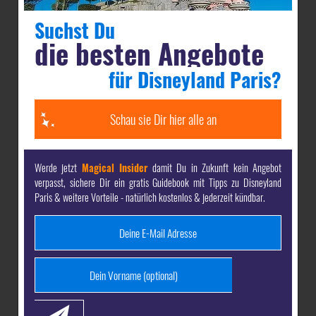
erlebe die mitreißende Abendshows
Disney
Suchst Du
die besten Angebote
Tales of Magic
und
Disney Cascade of Lights
für Disneyland Paris?
einen
kostenlosen Reiseführer
für Deine
Planung
Schau sie Dir hier alle an
Zauberhafte Extra Zeit
: Parkeintritt vor den
regulären Öffnungszeiten
Werde jetzt
Magical Insider
damit Du in Zukunft kein Angebot
kostenloses Parken
am gebuchten Disney
verpasst, sichere Dir ein gratis Guidebook mit Tipps zu Disneyland
Paris & weitere Vorteile - natürlich kostenlos & jederzeit kündbar.
Hotel und auf dem Hauptparkplatz des
Resorts
und besonders wichtig: eine Zeit voller
zauberhafter Erlebnisse und Erinnerungen, die
ein ganzes Leben halten!