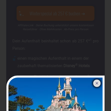
Winterspecial ab 257 € buchen
Affiliate-Link · Deine Buchung unterstützt unsere kostenlosen
Reiseführer · Ohne Mehrkosten · Ab-Preis pro Person
1
Dein Aufenthalt beinhaltet schon ab 257 €*
pro
Person:
einen magischen Aufenthalt in einem der
®
zauberhaft thematisierten
Disney
Hotels
®
inklusive
Eintrittskarten
für beide Disney
Parks
für jeden Tag Deines Aufenthaltes
Zugang zur brandneuen
World of Frozen
das alles mit
Bestpreis-Garantie
!