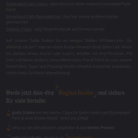
Disneyland Paris Forum
- diskutiere mit vielen anderen Disneyland Paris
Fans!
Disneyland Paris Reiseberichte
- lies hier, wie es anderen Gästen
gefallen hat!
Forums-Ticker
- zeig Deine Vorfreude auf Deinen Urlaub!
Auf unserer Seite findest Du an einigen Stellen Affiliate-Links. Du
erkennst sie am * oder an einem kurzen Hinweis direkt beim Link. Wenn
Du darüber etwas buchst oder kaufst, erhalten wir eine Provision. Für
Dich entstehen dadurch keine Mehrkosten. Damit hilfst Du uns, unsere
Reiseführer, Tipps und Planungsinhalte weiterhin kostenlos anzubieten.
Vielen Dank für Deine Unterstützung.
Werde jetzt dein-dlrp
Magical Insider
und sichere
Dir viele Vorteile:
gratis Guides
mit den besten Tipps für Deine Reise nach Disneyland
Paris & Walt Disney World - direkt per E-Mail
Infos zu den attraktivsten Angeboten & den
besten Preisen
Magical Insider
exklusive Inhalte
- für Dich als