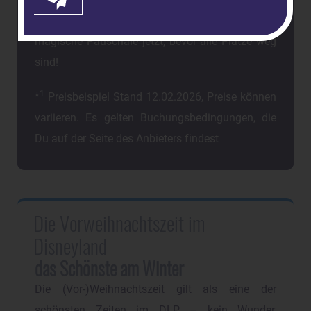
Also, worauf wartest Du noch? Buche diese
magische Pauschale jetzt, bevor alle Plätze weg
sind!
1
*
Preisbeispiel Stand 12.02.2026, Preise können
variieren. Es gelten Buchungsbedingungen, die
Du auf der Seite des Anbieters findest
Die Vorweihnachtszeit im
Disneyland
das Schönste am Winter
Die (Vor-)Weihnachtszeit gilt als eine der
schönsten Zeiten im DLP – kein Wunder,