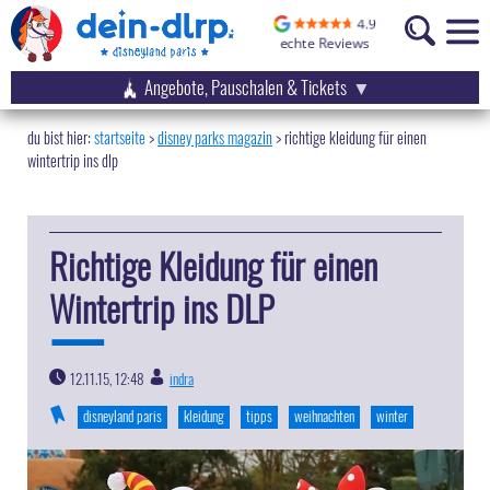
Angebote, Pauschalen & Tickets
startseite
disney parks magazin
>
richtige kleidung für einen
wintertrip ins dlp
Richtige Kleidung für einen
Wintertrip ins DLP
12.11.15, 12:48
indra
|
disneyland paris
kleidung
tipps
weihnachten
winter