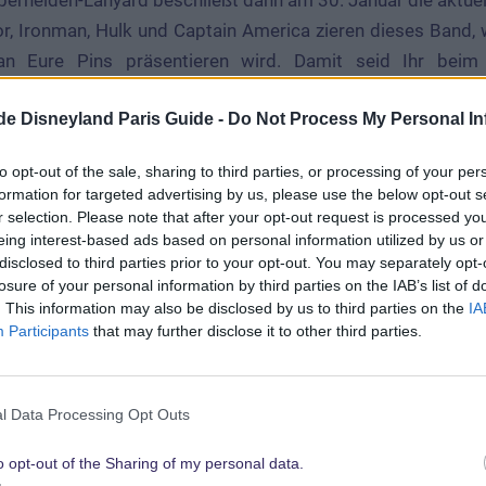
rhelden-Lanyard beschließt dann am 30. Januar die aktuell
or, Ironman, Hulk und Captain America zieren dieses Band,
an Eure Pins präsentieren wird. Damit seid Ihr beim
.de Disneyland Paris Guide -
Do Not Process My Personal In
icht Pin-Trading-Kollektion des Monats Janua
to opt-out of the sale, sharing to third parties, or processing of your per
formation for targeted advertising by us, please use the below opt-out s
r selection. Please note that after your opt-out request is processed y
anuar:
eing interest-based ads based on personal information utilized by us or
disclosed to third parties prior to your opt-out. You may separately opt-
losure of your personal information by third parties on the IAB’s list of
ame Mim (limitiert auf 700 Exemplare, nur erhältlich im
Pueblo Trad
. This information may also be disclosed by us to third parties on the
IA
Participants
that may further disclose it to other third parties.
nlimitiert 6,99€
unlimitiert 6,99€
l Data Processing Opt Outs
imitiert 6,99€
o opt-out of the Sharing of my personal data.