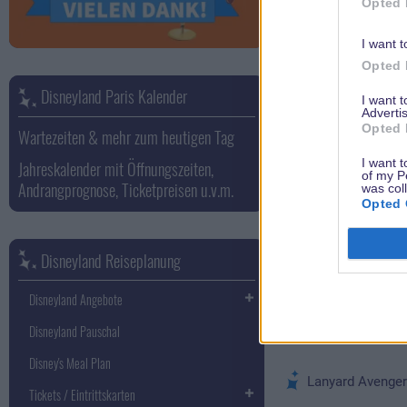
Opted 
Pin Walt Disney 
Pin Mickey Chate
I want t
Opted 
Erhältlich ab 9. J
Disneyland Paris Kalender
I want 
Advertis
Opted 
Pin My Dog Pongo
Wartezeiten & mehr zum heutigen Tag
I want t
Jahreskalender mit Öffnungszeiten,
Erhältlich ab 16. 
of my P
Andrangprognose, Ticketpreisen u.v.m.
was col
Opted 
Pin Avengers Sup
Pin Avengers Bla
Disneyland Reiseplanung
Pin Minnie Star, 
Disneyland Angebote
Disneyland Pauschal
Erhältlich ab 30. 
Disney's Meal Plan
Lanyard Avenger
Tickets / Eintrittskarten