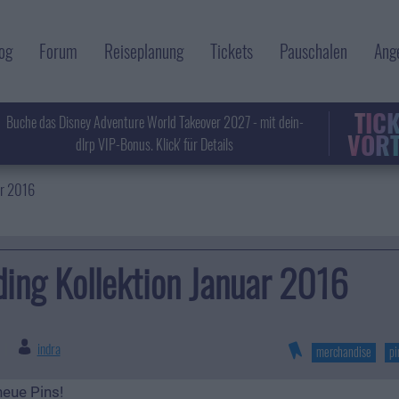
og
Forum
Reiseplanung
Tickets
Pauschalen
Ang
TIC
Buche das Disney Adventure World Takeover 2027 - mit dein-
VORT
dlrp VIP-Bonus. Klick' für Details
ar 2016
ding Kollektion Januar 2016
indra
|
merchandise
pi
neue Pins!