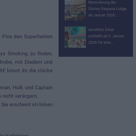
Renovierung der
Disney Sequoia Lodge
ab Januar 2026:…
Annette’s Diner
r Pins den Superhelden
schließt ab 5. Januar
2026 für eine…
eys Smoking zu finden,
ndrobe, mit Diadem und
9€ könnt ihr die chicke
onman, Hulk und Captain
 nicht verärgern.
Sie erscheint im linken