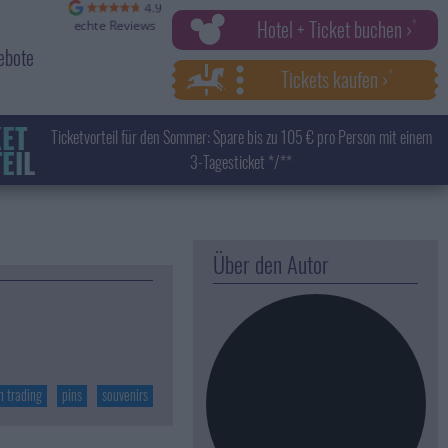
Hotel + Ticket buchen ›
ebote
Tickets kaufen ›
KET
Ticketvorteil für den Sommer: Spare bis zu 105 € pro Person mit einem
EIL
3-Tagesticket */**
Über den Autor
n trading
pins
souvenirs