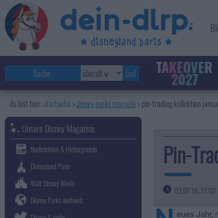
Bl
TAKEOVER
2027
startseite
disney parks magazin
>
pin-trading kollektion janu
Unsere Disney Magazine
Pin-Tra
Nachrichten & Hintergründe
Disneyland Paris
Walt Disney World
02.01.16, 17:02
Disney Parks weltweit
eues Jahr, 
Disney & mehr