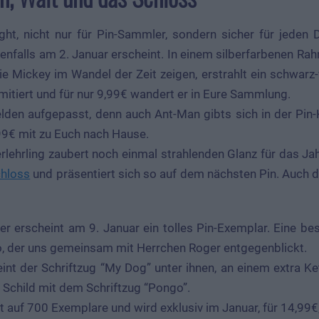
ght, nicht nur für Pin-Sammler, sondern sicher für jeden 
benfalls am 2. Januar erscheint. In einem silberfarbenen Rah
e Mickey im Wandel der Zeit zeigen, erstrahlt ein schwarz-
limitiert und für nur 9,99€ wandert er in Eure Sammlung.
lden aufgepasst, denn auch Ant-Man gibts sich in der Pin-
99€ mit zu Euch nach Hause.
lehrling zaubert noch einmal strahlenden Glanz für das Jah
hloss
und präsentiert sich so auf dem nächsten Pin. Auch di
er erscheint am 9. Januar ein tolles Pin-Exemplar. Eine b
, der uns gemeinsam mit Herrchen Roger entgegenblickt.
int der Schriftzug “My Dog” unter ihnen, an einem extra Ket
Schild mit dem Schriftzug “Pongo”.
ert auf 700 Exemplare und wird exklusiv im Januar, für 14,99€, 