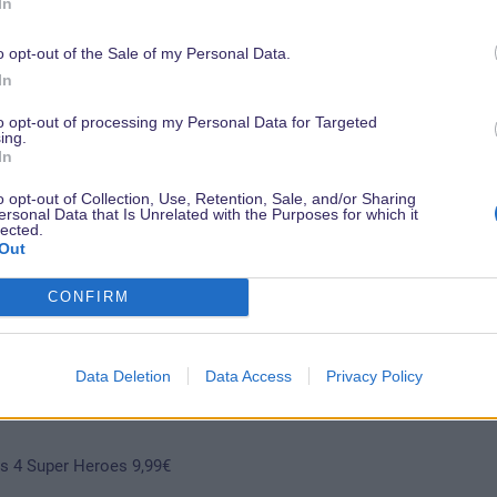
In
Thru Years, unlimitiert 9,99€
au DLP 16, unlimitiert 6,99€
o opt-out of the Sale of my Personal Data.
In
anuar:
to opt-out of processing my Personal Data for Targeted
ing.
In
, limitiert auf 700 Exemplare, nur erhältlich im Januar, 14,99€
o opt-out of Collection, Use, Retention, Sale, and/or Sharing
Januar:
ersonal Data that Is Unrelated with the Purposes for which it
lected.
Out
er Heroes, unlimitiert 6,99€
CONFIRM
ck Widow, unlimitiert 6,99€
unlimitiert 6,99€
Data Deletion
Data Access
Privacy Policy
Januar:
s 4 Super Heroes 9,99€