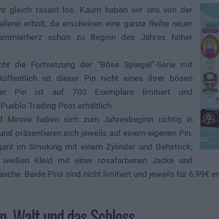
t gleich rasant los. Kaum haben wir uns von der
allerei erholt, da erscheinen eine ganze Reihe neuer
ammlerherz schon zu Beginn des Jahres höher
ht die Fortsetzung der “Böse Spiegel”-Serie mit
fentlich ist dieser Pin nicht eines ihrer bösen
er Pin ist auf 700 Exemplare limitiert und
 Pueblo Trading Post erhältlich.
 Minnie haben sich zum Jahresbeginn richtig in
nd präsentieren sich jeweils auf einem eigenen Pin.
gant im Smoking mit einem Zylinder und Gehstock,
 weißen Kleid mit einer rosafarbenen Jacke und
he. Beide Pins sind nicht limitiert und jeweils für 6,99€ erh
n, Walt und das Schloss