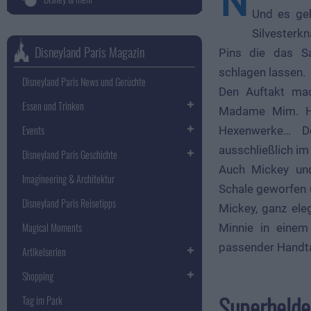
N
Und es geh
Silvesterkn
Disneyland Paris Magazin
Pins die das S
schlagen lassen.
Disneyland Paris News und Gerüchte
Den Auftakt mac
Essen und Trinken
Madame Mim. Hof
Events
Hexenwerke… D
ausschließlich im
Disneyland Paris Geschichte
Auch Mickey und
Imagineering & Architektur
Schale geworfen u
Disneyland Paris Reisetipps
Mickey, ganz ele
Magical Moments
Minnie in einem
passender Handtasc
Artikelserien
Shopping
Superhelde
Tag im Park