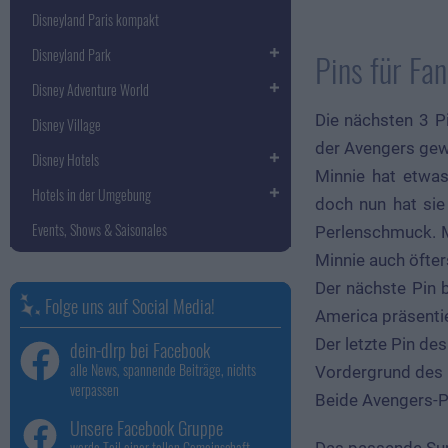
Disneyland Paris kompakt
Disneyland Park
Pins für Fa
Disney Adventure World
Die nächsten 3 P
Disney Village
der Avengers gew
Disney Hotels
Minnie hat etwas
Hotels in der Umgebung
doch nun hat sie
Events, Shows & Saisonales
Perlenschmuck. Mi
Minnie auch öfters
Der nächste Pin b
Folge uns auf Social Media!
America präsentie
Der letzte Pin de
dein-dlrp bei Facebook
alle News, spannende Beiträge, nichts
Vordergrund des P
verpassen
Beide Avengers-Pin
Unsere Facebook Gruppe
werde Teil einer tollen Gemeinschaft