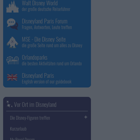
Walt Disney World
der große deutsche Reiseführer
Disneyland Paris Forum
Fragen, Antworten, Leute treffen
MSE - Die Disney Seite
die große Seite rund um alles zu Disney
Orlandoparks
die besten Aktivitäten rund um Orlando
Disneyland Paris
English version of our guidebook
Vor Ort im Disneyland
Die Disney-Figuren treffen
Kurzurlaub
My Royal Dream