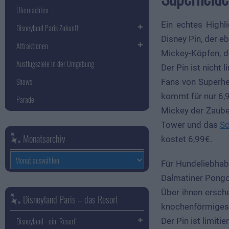
Übernachten
Ein echtes Highli
Disneyland Paris Zukunft
Disney Pin, der e
Attraktionen
Mickey-Köpfen, di
Ausflugsziele in der Umgebung
Der Pin ist nicht 
Shows
Fans von Superhe
kommt für nur 6,
Parade
Mickey der Zauber
Tower und das
Sc
Monatsarchiv
kostet 6,99€.
Monatsarchiv
Für Hundeliebhab
Dalmatiner Pongo
Über ihnen ersche
Disneyland Paris – das Resort
knochenförmiges 
Der Pin ist limiti
Disneyland - ein "Resort"