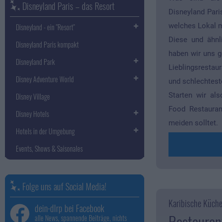
Disneyland Paris – das Resort
Disneyland Pari
welches Lokal 
Disneyland - ein "Resort"
Diese und ähnl
Disneyland Paris kompakt
haben wir uns g
Disneyland Park
Lieblingsrestau
Disney Adventure World
und schlechtest
Starten wir als
Disney Village
Food Restauran
Disney Hotels
meiden solltet.
Hotels in der Umgebung
Events, Shows & Saisonales
Folge uns auf Social Media!
Karibische Küche
dein-dlrp bei Facebook
Restaurant
alle News, spannende Beiträge, nichts