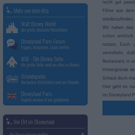
recht gut pass
Mehr von dein-dlrp
Filme aus dem 
wiederzufinden.
Walt Disney World
Wir haben das 
der große deutsche Reiseführer
schon wirklich
Disneyland Paris Forum
nutzen, Euch 
Fragen, Antworten, Leute treffen
vermitteln. A
MSE - Die Disney Seite
Restaurant, in 
die große Seite rund um alles zu Disney
Hintergründe de
Orlandoparks
Schaut doch mal
die besten Aktivitäten rund um Orlando
Hier geht es nu
Disneyland Paris
im Disneyland P
English version of our guidebook
Vor Ort im Disneyland
Die Disney-Figuren treffen