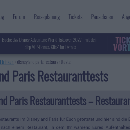
og
Forum
Reiseplanung
Tickets
Pauschalen
Ang
TIC
Buche das Disney Adventure World Takeover 2027 - mit dein-
VORT
dlrp VIP-Bonus. Klick' für Details
 trinken
>
disneyland paris restauranttests
nd Paris Restauranttests
nd Paris Restauranttests – Restauran
staurants im Disneyland Paris für Euch getetstet und hier sind die 
 nach einem Restaurant, in dem Ihr während Eures Aufenthalte