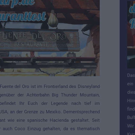
Das
ein
Fuente del Oro ist im Frontierland des Disneyland
die
egenüber der Achterbahn Big Thunder Mountain,
Hin
 befindet Ihr Euch der Legende nach tief im
fin
USA, an der Grenze zu Mexiko. Dementsprechend
Buf
ant wie eine spanische Hacienda gestaltet. Seit
Wir
r auch Coco Einzug gehalten, da es thematisch
Kur