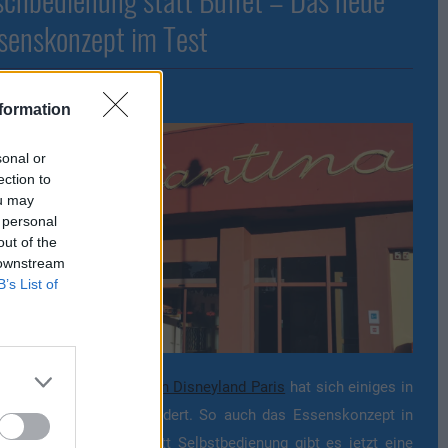
senskonzept im Test
28.08.20
tim
|
formation
sonal or
ection to
ou may
 personal
out of the
 downstream
B’s List of
t der
Wiedereröffnung von Disneyland Paris
hat sich einiges in
 Parks und
Hotels
geändert. So auch das Essenskonzept in
 Buffet-Restaurants. Statt Selbstbedienung gibt es jetzt eine