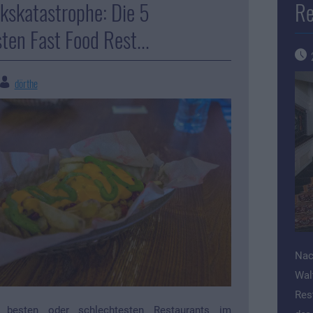
skatastrophe: Die 5
Re
ten Fast Food Rest...
dörthe
Nac
Wal
Res
besten oder schlechtesten Restaurants im