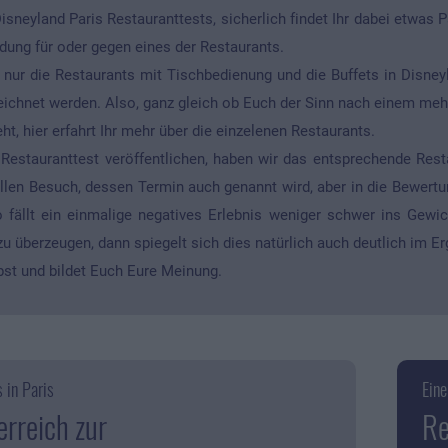
sneyland Paris Restauranttests, sicherlich findet Ihr dabei etwas P
dung für oder gegen eines der Restaurants.
t nur die Restaurants mit Tischbedienung und die Buffets in Disne
eichnet werden. Also, ganz gleich ob Euch der Sinn nach einem meh
t, hier erfahrt Ihr mehr über die einzelenen Restaurants.
 Restauranttest veröffentlichen, haben wir das entsprechende Res
ellen Besuch, dessen Termin auch genannt wird, aber in die Bewert
 fällt ein einmalige negatives Erlebnis weniger schwer ins Gewic
u überzeugen, dann spiegelt sich dies natürlich auch deutlich im Er
bst und bildet Euch Eure Meinung.
 in Paris
Ein
rreich zur
Re