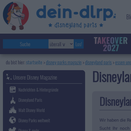
Bl
TAKEOVER
2027
startseite
disney parks magazin
>
disneyland paris
>
essen und
Disneyla
Unsere Disney Magazine
Nachrichten & Hintergründe
Disneyla
Disneyland Paris
Walt Disney World
Disney Parks weltweit
Wir haben die Re
Sucht Ihr noch
Disney & mehr