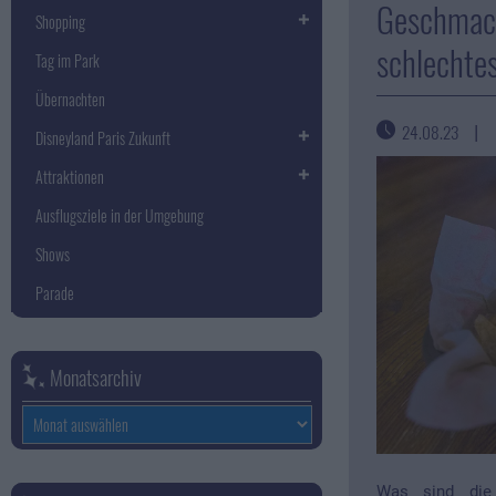
Geschmack
Shopping
schlechtes
Tag im Park
Übernachten
24.08.23
|
Disneyland Paris Zukunft
Attraktionen
Ausflugsziele in der Umgebung
Shows
Parade
Monatsarchiv
Monatsarchiv
Was sind die 