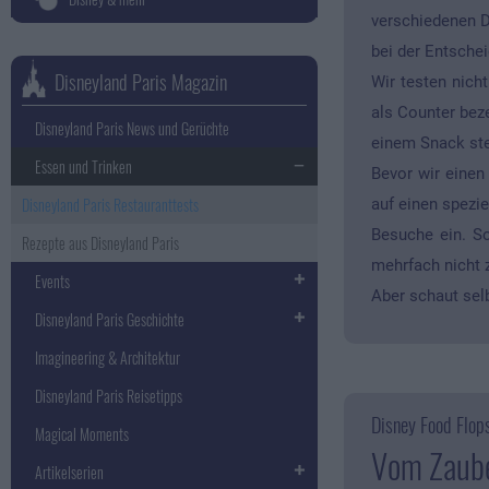
verschiedenen Di
bei der Entschei
Disneyland Paris Magazin
Wir testen nich
als Counter bez
Disneyland Paris News und Gerüchte
einem Snack steh
Essen und Trinken
Bevor wir einen
Disneyland Paris Restauranttests
auf einen spezi
Besuche ein. So
Rezepte aus Disneyland Paris
mehrfach nicht z
Events
Aber schaut sel
Disneyland Paris Geschichte
Imagineering & Architektur
Disneyland Paris Reisetipps
Disney Food Flops
Magical Moments
Vom Zaube
Artikelserien