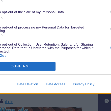
In
Tis
t oder einigen weniger positiven Berichten
o opt-out of the Sale of my Personal Data.
ein
ch ein Abstecher dorthin wirklich lohnt? Ich habe
In
Eind
bei meinem Besuch im Juni noch einmal gründlich
 die Lupe genommen und möchte deshalb hier nun
to opt-out of processing my Personal Data for Targeted
ing.
en mit Euch teilen.
In
...weiterlesen...
o opt-out of Collection, Use, Retention, Sale, and/or Sharing
ersonal Data that Is Unrelated with the Purposes for which it
lected.
Out
CONFIRM
test: Fast Food Restaurant
Re
 Oro
Ag
Data Deletion
Data Access
Privacy Policy
dörthe