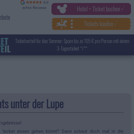
Hotel + Ticket buchen ›
ebote
Tickets kaufen ›
KET
Ticketvorteil für den Sommer: Spare bis zu 105 € pro Person mit einem
EIL
3-Tagesticket */**
ts unter der Lupe
Ergebnisse!
s lecker essen gehen könnt? Dann schaut doch mal in die