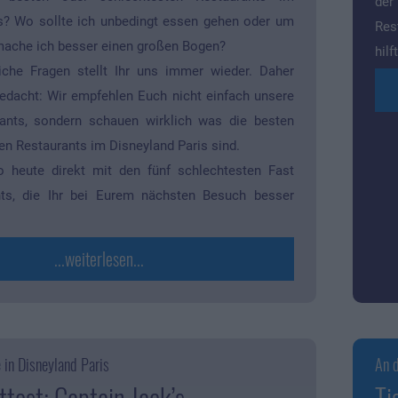
der
s? Wo sollte ich unbedingt essen gehen oder um
Res
mache ich besser einen großen Bogen?
hil
iche Fragen stellt Ihr uns immer wieder. Daher
edacht: Wir empfehlen Euch nicht einfach unsere
rants, sondern schauen wirklich was die besten
en Restaurants im Disneyland Paris sind.
o heute direkt mit den fünf schlechtesten Fast
ts, die Ihr bei Eurem nächsten Besuch besser
...weiterlesen...
 in Disneyland Paris
An d
test: Captain Jack’s –
Ti