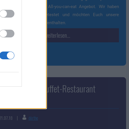
chbedienung mit einem All-you-can-eat Angebot. Wir haben
ige der Restaurants getestet und möchten Euch unsere
rücke natürlich nicht vorenthalten.
...weiterlesen...
stauranttest: Buffet-Restaurant
rabah Café
21.07.18
dörthe
|