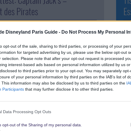
 des Pirates
Es
lara
.de Disneyland Paris Guide -
Do Not Process My Personal In
to opt-out of the sale, sharing to third parties, or processing of your per
formation for targeted advertising by us, please use the below opt-out s
r selection. Please note that after your opt-out request is processed y
eing interest-based ads based on personal information utilized by us or
disclosed to third parties prior to your opt-out. You may separately opt-
losure of your personal information by third parties on the IAB’s list of
. This information may also be disclosed by us to third parties on the
IA
Participants
that may further disclose it to other third parties.
l Data Processing Opt Outs
Sei
on immer einmal in Captain Jacks Restaurant des
den
eyland Paris einkehren, wart Euch aber aufgrund
o opt-out of the Sharing of my personal data.
den
icher Faktoren wie z.B. dem exotischen