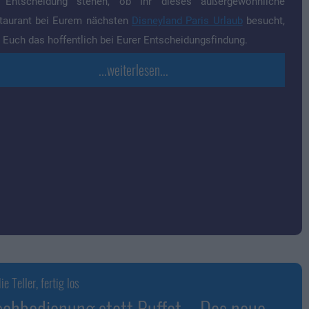
 Entscheidung stehen, ob Ihr dieses außergewöhnliche
taurant bei Eurem nächsten
Disneyland Paris Urlaub
besucht,
ft Euch das hoffentlich bei Eurer Entscheidungsfindung.
...weiterlesen...
ie Teller, fertig los
schbedienung statt Buffet – Das neue